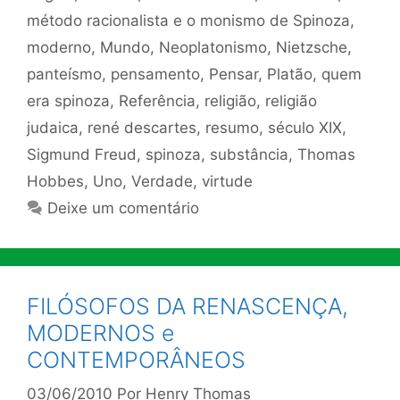
método racionalista e o monismo de Spinoza
,
moderno
,
Mundo
,
Neoplatonismo
,
Nietzsche
,
panteísmo
,
pensamento
,
Pensar
,
Platão
,
quem
era spinoza
,
Referência
,
religião
,
religião
judaica
,
rené descartes
,
resumo
,
século XIX
,
Sigmund Freud
,
spinoza
,
substância
,
Thomas
Hobbes
,
Uno
,
Verdade
,
virtude
Deixe um comentário
FILÓSOFOS DA RENASCENÇA,
MODERNOS e
CONTEMPORÂNEOS
03/06/2010
Por
Henry Thomas