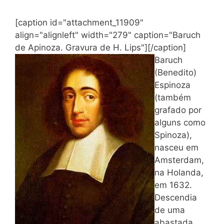
[caption id="attachment_11909"
align="alignleft" width="279" caption="Baruch
de Apinoza. Gravura de H. Lips"]
[/caption]
Baruch
(Benedito)
Espinoza
(também
grafado por
alguns como
Spinoza),
nasceu em
Amsterdam,
na Holanda,
em 1632.
Descendia
de uma
abastada