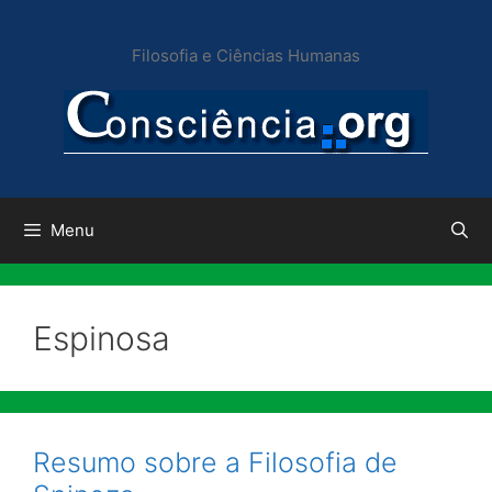
Pular
para
Filosofia e Ciências Humanas
o
conteúdo
Menu
Espinosa
Resumo sobre a Filosofia de