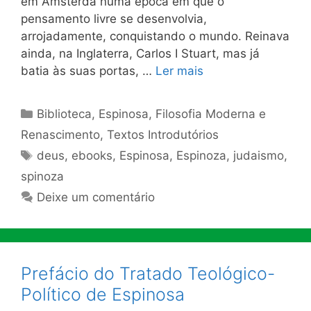
em Amsterdã numa época em que o
pensamento livre se desenvolvia,
arrojadamente, conquistando o mundo. Reinava
ainda, na Inglaterra, Carlos I Stuart, mas já
batia às suas portas, …
Ler mais
Categorias
Biblioteca
,
Espinosa
,
Filosofia Moderna e
Renascimento
,
Textos Introdutórios
Tags
deus
,
ebooks
,
Espinosa
,
Espinoza
,
judaismo
,
spinoza
Deixe um comentário
Prefácio do Tratado Teológico-
Político de Espinosa