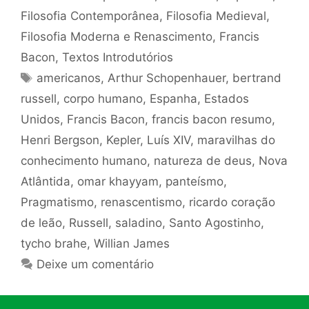
Filosofia Contemporânea
,
Filosofia Medieval
,
Filosofia Moderna e Renascimento
,
Francis
Bacon
,
Textos Introdutórios
Tags
americanos
,
Arthur Schopenhauer
,
bertrand
russell
,
corpo humano
,
Espanha
,
Estados
Unidos
,
Francis Bacon
,
francis bacon resumo
,
Henri Bergson
,
Kepler
,
Luís XIV
,
maravilhas do
conhecimento humano
,
natureza de deus
,
Nova
Atlântida
,
omar khayyam
,
panteísmo
,
Pragmatismo
,
renascentismo
,
ricardo coração
de leão
,
Russell
,
saladino
,
Santo Agostinho
,
tycho brahe
,
Willian James
Deixe um comentário