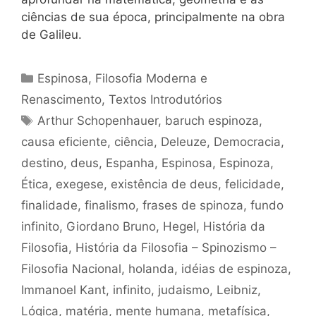
ciências de sua época, principalmente na obra
de Galileu.
Categorias
Espinosa
,
Filosofia Moderna e
Renascimento
,
Textos Introdutórios
Tags
Arthur Schopenhauer
,
baruch espinoza
,
causa eficiente
,
ciência
,
Deleuze
,
Democracia
,
destino
,
deus
,
Espanha
,
Espinosa
,
Espinoza
,
Ética
,
exegese
,
existência de deus
,
felicidade
,
finalidade
,
finalismo
,
frases de spinoza
,
fundo
infinito
,
Giordano Bruno
,
Hegel
,
História da
Filosofia
,
História da Filosofia – Spinozismo –
Filosofia Nacional
,
holanda
,
idéias de espinoza
,
Immanoel Kant
,
infinito
,
judaismo
,
Leibniz
,
Lógica
,
matéria
,
mente humana
,
metafísica
,