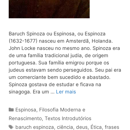
Baruch Spinoza ou Espinosa, ou Espinoza
(1632-1677) nasceu em Amsterdã, Holanda.
John Locke nasceu no mesmo ano. Spinoza era
de uma família tradicional judia, de origem
portuguesa. Sua família emigrou porque os
judeus estavam sendo perseguidos. Seu pai era
um comerciante bem sucedido e abastado.
Spinoza gostava de estudar e ficava na
sinagoga. Era um …
Ler mais
Categorias
Espinosa
,
Filosofia Moderna e
Renascimento
,
Textos Introdutórios
Tags
baruch espinoza
,
ciência
,
deus
,
Ética
,
frases