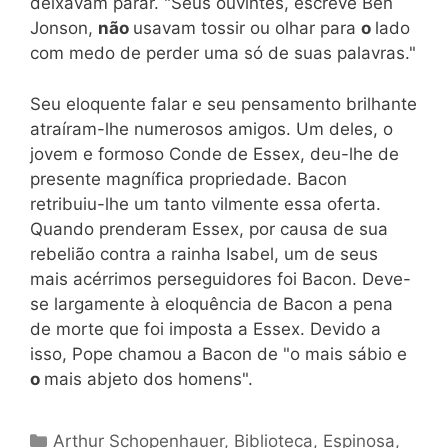
deixavam parar. "Seus ouvintes, escreve Ben
Jonson,
não
usavam tossir ou olhar para
o
lado
com medo de perder uma só de suas palavras."
Seu eloquente falar e seu pensamento brilhante
atraíram-lhe numerosos amigos. Um deles, o
jovem e formoso Conde de Essex, deu-lhe de
presente magnífica propriedade. Bacon
retribuiu-lhe um tanto vilmente essa oferta.
Quando prenderam Essex, por causa de sua
rebelião contra a rainha Isabel, um de seus
mais acérrimos perseguidores foi Bacon. Deve-
se largamente à eloquência de Bacon a pena
de morte que foi imposta a Essex. Devido a
isso, Pope chamou a Bacon de "o mais sábio e
o
mais abjeto dos homens".
Categorias
Arthur Schopenhauer
,
Biblioteca
,
Espinosa
,