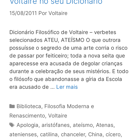
Voltaire no seu Dicionário
15/08/2011
Por
Voltaire
Dicionário Filosófico de Voltaire – verbetes
selecionados ATEU, ATEÍSMO O que outrora
possuísse o segredo de uma arte corria o risco
de passar por feiticeiro; toda a nova seita que
aparecesse era acusada de degolar crianças
durante a celebração de seus mistérios. E todo
o filósofo que abandonasse a gíria da Escola
era acusado de …
Ler mais
Categorias
Biblioteca
,
Filosofia Moderna e
Renascimento
,
Voltaire
Tags
Apologia
,
aristófanes
,
ateísmo
,
Atenas
,
atenienses
,
catilina
,
chanceler
,
China
,
cícero
,