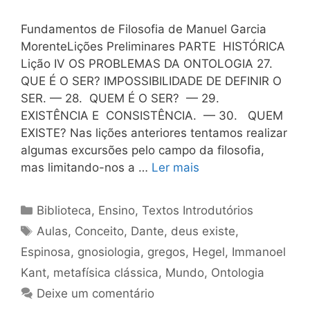
Fundamentos de Filosofia de Manuel Garcia
MorenteLições Preliminares PARTE HISTÓRICA
Lição IV OS PROBLEMAS DA ONTOLOGIA 27.
QUE É O SER? IMPOSSIBILIDADE DE DEFINIR O
SER. — 28. QUEM É O SER? — 29.
EXISTÊNCIA E CONSISTÊNCIA. — 30. QUEM
EXISTE? Nas lições anteriores tentamos realizar
algumas excursões pelo campo da filosofia,
mas limitando-nos a …
Ler mais
Categorias
Biblioteca
,
Ensino
,
Textos Introdutórios
Tags
Aulas
,
Conceito
,
Dante
,
deus existe
,
Espinosa
,
gnosiologia
,
gregos
,
Hegel
,
Immanoel
Kant
,
metafísica clássica
,
Mundo
,
Ontologia
Deixe um comentário