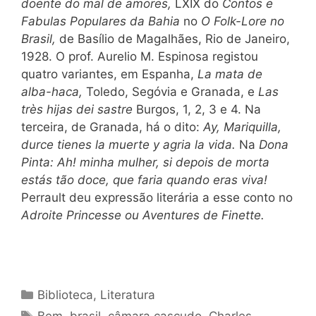
doente do mal de amores,
LXIX do
Contos e
Fabulas Populares da Bahia
no
O Folk-Lore no
Brasil,
de Basílio de Magalhães, Rio de Janeiro,
1928. O prof. Aurelio M. Espinosa registou
quatro variantes, em Espanha,
La mata de
alba-haca,
Toledo, Segóvia e Granada, e
Las
très hijas dei sastre
Burgos, 1, 2, 3 e 4. Na
terceira, de Granada, há o dito:
Ay, Mariquilla,
durce tienes la muerte y agria la vida.
Na
Dona
Pinta: Ah! minha mulher, si depois de morta
estás tão doce, que faria quando eras viva!
Perrault deu expressão literária a esse conto no
Adroite Princesse ou Aventures de Finette.
Categorias
Biblioteca
,
Literatura
Tags
Bem
,
brasil
,
câmara cascudo
,
Charles