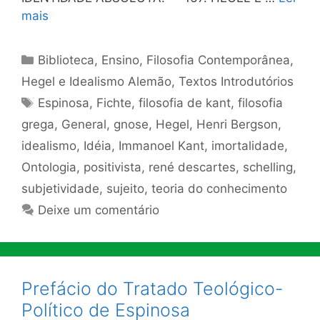
mais
Categorias
Biblioteca
,
Ensino
,
Filosofia Contemporânea
,
Hegel e Idealismo Alemão
,
Textos Introdutórios
Tags
Espinosa
,
Fichte
,
filosofia de kant
,
filosofia
grega
,
General
,
gnose
,
Hegel
,
Henri Bergson
,
idealismo
,
Idéia
,
Immanoel Kant
,
imortalidade
,
Ontologia
,
positivista
,
rené descartes
,
schelling
,
subjetividade
,
sujeito
,
teoria do conhecimento
Deixe um comentário
Prefácio do Tratado Teológico-
Político de Espinosa