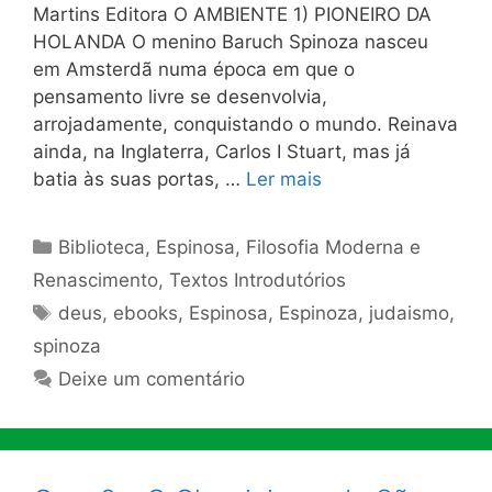
Martins Editora O AMBIENTE 1) PIONEIRO DA
HOLANDA O menino Baruch Spinoza nasceu
em Amsterdã numa época em que o
pensamento livre se desenvolvia,
arrojadamente, conquistando o mundo. Reinava
ainda, na Inglaterra, Carlos I Stuart, mas já
batia às suas portas, …
Ler mais
Categorias
Biblioteca
,
Espinosa
,
Filosofia Moderna e
Renascimento
,
Textos Introdutórios
Tags
deus
,
ebooks
,
Espinosa
,
Espinoza
,
judaismo
,
spinoza
Deixe um comentário