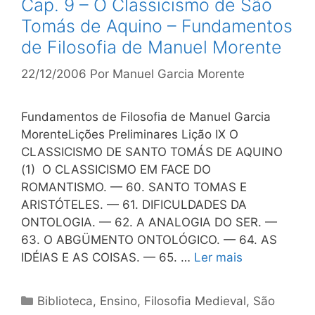
Cap. 9 – O Classicismo de São
Tomás de Aquino – Fundamentos
de Filosofia de Manuel Morente
22/12/2006
Por
Manuel Garcia Morente
Fundamentos de Filosofia de Manuel Garcia
MorenteLições Preliminares Lição IX O
CLASSICISMO DE SANTO TOMÁS DE AQUINO
(1) O CLASSICISMO EM FACE DO
ROMANTISMO. — 60. SANTO TOMAS E
ARISTÓTELES. — 61. DIFICULDADES DA
ONTOLOGIA. — 62. A ANALOGIA DO SER. —
63. O ABGÜMENTO ONTOLÓGICO. — 64. AS
IDÉIAS E AS COISAS. — 65. …
Ler mais
Categorias
Biblioteca
,
Ensino
,
Filosofia Medieval
,
São