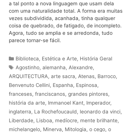
a tal ponto a nova linguagem que usam dela
com uma naturalidade total. A forma era muitas
vezes subdividida, acanhada, tinha qualquer
coisa de quebrado, de fatigado, de incompleto.
Agora, tudo se amplia e se arredonda, tudo
parece tornar-se fácil.
Categorias
Biblioteca
,
Estética e Arte
,
História Geral
Tags
Agostinho
,
alemanha
,
Alexandre
,
ARQUITECTURA
,
arte sacra
,
Atenas
,
Barroco
,
Benvenuto Cellini
,
Espanha
,
Espinosa
,
franceses
,
franciscanos
,
grandes pintores
,
história da arte
,
Immanoel Kant
,
Imperador
,
inglaterra
,
La Rochefoucauld
,
leonardo da vinci
,
Liberdade
,
Lisboa
,
medíocre
,
mente brilhante
,
michelangelo
,
Minerva
,
Mitologia
,
o cego
,
o