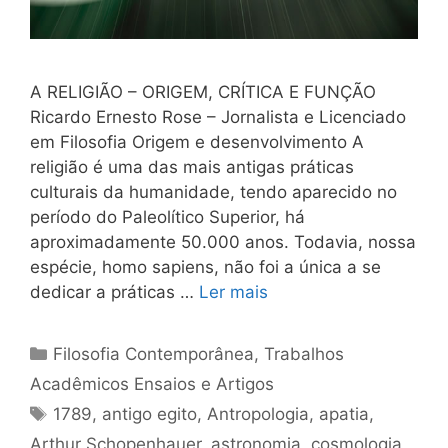
A RELIGIÃO – ORIGEM, CRÍTICA E FUNÇÃO
Ricardo Ernesto Rose – Jornalista e Licenciado
em Filosofia Origem e desenvolvimento A
religião é uma das mais antigas práticas
culturais da humanidade, tendo aparecido no
período do Paleolítico Superior, há
aproximadamente 50.000 anos. Todavia, nossa
espécie, homo sapiens, não foi a única a se
dedicar a práticas …
Ler mais
Categorias
Filosofia Contemporânea
,
Trabalhos
Acadêmicos Ensaios e Artigos
Tags
1789
,
antigo egito
,
Antropologia
,
apatia
,
Arthur Schopenhauer
,
astronomia
,
cosmologia
,