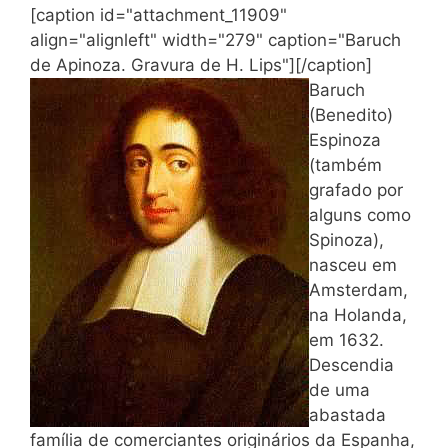
[caption id="attachment_11909"
align="alignleft" width="279" caption="Baruch
de Apinoza. Gravura de H. Lips"]
[/caption]
Baruch
(Benedito)
Espinoza
(também
grafado por
alguns como
Spinoza),
nasceu em
Amsterdam,
na Holanda,
em 1632.
Descendia
de uma
abastada
família de comerciantes originários da Espanha,