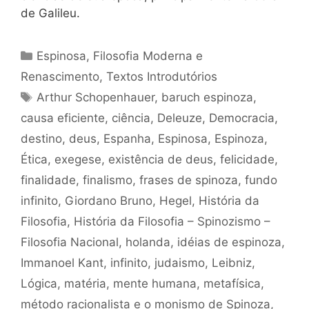
de Galileu.
Categorias
Espinosa
,
Filosofia Moderna e
Renascimento
,
Textos Introdutórios
Tags
Arthur Schopenhauer
,
baruch espinoza
,
causa eficiente
,
ciência
,
Deleuze
,
Democracia
,
destino
,
deus
,
Espanha
,
Espinosa
,
Espinoza
,
Ética
,
exegese
,
existência de deus
,
felicidade
,
finalidade
,
finalismo
,
frases de spinoza
,
fundo
infinito
,
Giordano Bruno
,
Hegel
,
História da
Filosofia
,
História da Filosofia – Spinozismo –
Filosofia Nacional
,
holanda
,
idéias de espinoza
,
Immanoel Kant
,
infinito
,
judaismo
,
Leibniz
,
Lógica
,
matéria
,
mente humana
,
metafísica
,
método racionalista e o monismo de Spinoza
,