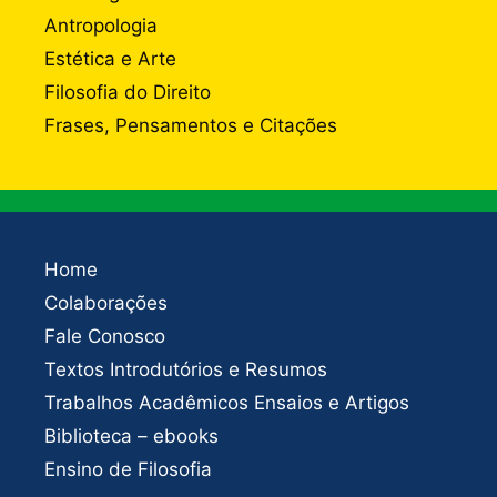
Antropologia
Estética e Arte
Filosofia do Direito
Frases, Pensamentos e Citações
Home
Colaborações
Fale Conosco
Textos Introdutórios e Resumos
Trabalhos Acadêmicos Ensaios e Artigos
Biblioteca – ebooks
Ensino de Filosofia