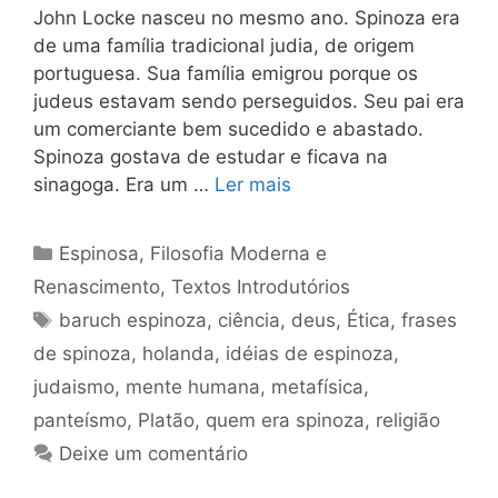
John Locke nasceu no mesmo ano. Spinoza era
de uma família tradicional judia, de origem
portuguesa. Sua família emigrou porque os
judeus estavam sendo perseguidos. Seu pai era
um comerciante bem sucedido e abastado.
Spinoza gostava de estudar e ficava na
sinagoga. Era um …
Ler mais
Categorias
Espinosa
,
Filosofia Moderna e
Renascimento
,
Textos Introdutórios
Tags
baruch espinoza
,
ciência
,
deus
,
Ética
,
frases
de spinoza
,
holanda
,
idéias de espinoza
,
judaismo
,
mente humana
,
metafísica
,
panteísmo
,
Platão
,
quem era spinoza
,
religião
Deixe um comentário