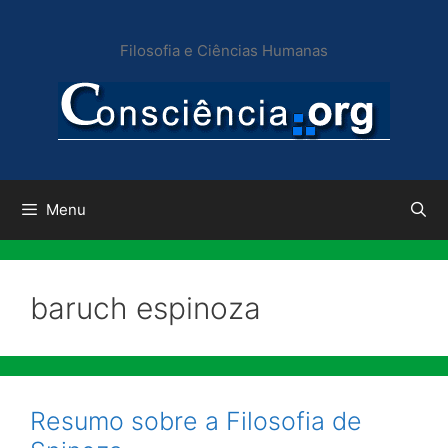
Pular
para
Filosofia e Ciências Humanas
o
conteúdo
Menu
baruch espinoza
Resumo sobre a Filosofia de