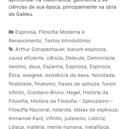
ciências de sua época, principalmente na obra
de Galileu.
Categorias
Espinosa
,
Filosofia Moderna e
Renascimento
,
Textos Introdutórios
Tags
Arthur Schopenhauer
,
baruch espinoza
,
causa eficiente
,
ciência
,
Deleuze
,
Democracia
,
destino
,
deus
,
Espanha
,
Espinosa
,
Espinoza
,
Ética
,
exegese
,
existência de deus
,
felicidade
,
finalidade
,
finalismo
,
frases de spinoza
,
fundo
infinito
,
Giordano Bruno
,
Hegel
,
História da
Filosofia
,
História da Filosofia – Spinozismo –
Filosofia Nacional
,
holanda
,
idéias de espinoza
,
Immanoel Kant
,
infinito
,
judaismo
,
Leibniz
,
Lógica
,
matéria
,
mente humana
,
metafísica
,