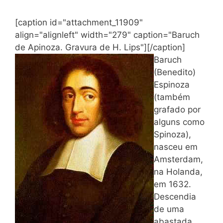
[caption id="attachment_11909"
align="alignleft" width="279" caption="Baruch
de Apinoza. Gravura de H. Lips"]
[/caption]
Baruch
(Benedito)
Espinoza
(também
grafado por
alguns como
Spinoza),
nasceu em
Amsterdam,
na Holanda,
em 1632.
Descendia
de uma
abastada