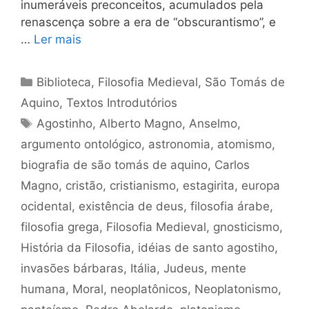
inumeráveis preconceitos, acumulados pela
renascença sobre a era de “obscurantismo”, e
…
Ler mais
Categorias
Biblioteca
,
Filosofia Medieval
,
São Tomás de
Aquino
,
Textos Introdutórios
Tags
Agostinho
,
Alberto Magno
,
Anselmo
,
argumento ontológico
,
astronomia
,
atomismo
,
biografia de são tomás de aquino
,
Carlos
Magno
,
cristão
,
cristianismo
,
estagirita
,
europa
ocidental
,
existência de deus
,
filosofia árabe
,
filosofia grega
,
Filosofia Medieval
,
gnosticismo
,
História da Filosofia
,
idéias de santo agostiho
,
invasões bárbaras
,
Itália
,
Judeus
,
mente
humana
,
Moral
,
neoplatônicos
,
Neoplatonismo
,