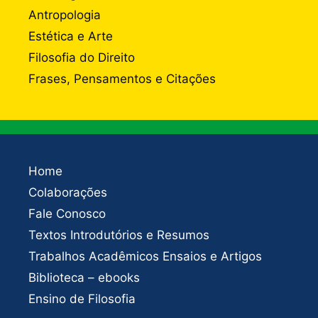
Antropologia
Estética e Arte
Filosofia do Direito
Frases, Pensamentos e Citações
Home
Colaborações
Fale Conosco
Textos Introdutórios e Resumos
Trabalhos Acadêmicos Ensaios e Artigos
Biblioteca – ebooks
Ensino de Filosofia