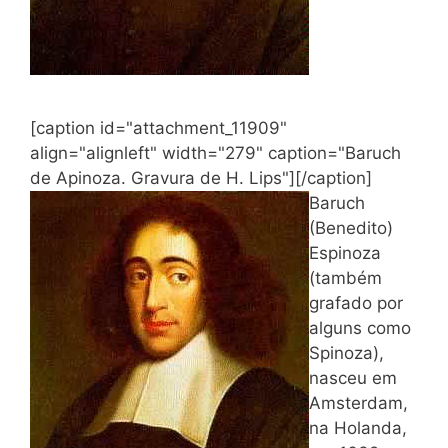
[caption id="attachment_11909"
align="alignleft" width="279" caption="Baruch
de Apinoza. Gravura de H. Lips"]
[/caption]
Baruch
(Benedito)
Espinoza
(também
grafado por
alguns como
Spinoza),
nasceu em
Amsterdam,
na Holanda,