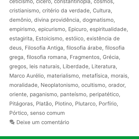
ceticismo
,
cícero
,
constantinopla
,
cosmos
,
cristianismo
,
critério da verdade
,
Cultura
,
demônio
,
divina providência
,
dogmatismo
,
empirismo
,
epicurismo
,
Epicuro
,
espiritualidade
,
estagirita
,
Estoicismo
,
estóico
,
existência de
deus
,
Filosofia Antiga
,
filosofia árabe
,
filosofia
grega
,
filosofia romana
,
Fragmentos
,
Grécia
,
gregos
,
leis naturais
,
Liberdade
,
Literatura
,
Marco Aurélio
,
materialismo
,
metafísica
,
morais
,
moralidade
,
Neoplatonismo
,
ocultismo
,
orador
,
oriente
,
paganismo
,
panteísmo
,
peripatético
,
Pitágoras
,
Platão
,
Plotino
,
Plutarco
,
Porfírio
,
Pórtico
,
senso comum
Deixe um comentário