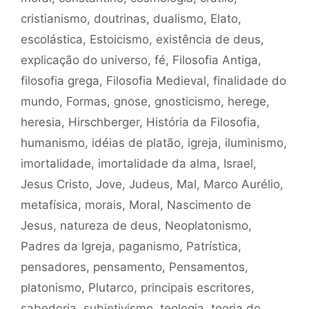
cristianismo
,
doutrinas
,
dualismo
,
Elato
,
escolástica
,
Estoicismo
,
existência de deus
,
explicação do universo
,
fé
,
Filosofia Antiga
,
filosofia grega
,
Filosofia Medieval
,
finalidade do
mundo
,
Formas
,
gnose
,
gnosticismo
,
herege
,
heresia
,
Hirschberger
,
História da Filosofia
,
humanismo
,
idéias de platão
,
igreja
,
iluminismo
,
imortalidade
,
imortalidade da alma
,
Israel
,
Jesus Cristo
,
Jove
,
Judeus
,
Mal
,
Marco Aurélio
,
metafísica
,
morais
,
Moral
,
Nascimento de
Jesus
,
natureza de deus
,
Neoplatonismo
,
Padres da Igreja
,
paganismo
,
Patrística
,
pensadores
,
pensamento
,
Pensamentos
,
platonismo
,
Plutarco
,
principais escritores
,
sabedoria
,
subjetivismo
,
teologia
,
teoria do