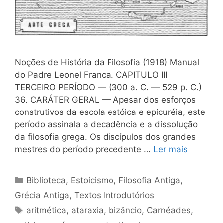
Noções de História da Filosofia (1918) Manual
do Padre Leonel Franca. CAPITULO III
TERCEIRO PERÍODO — (300 a. C. — 529 p. C.)
36. CARÁTER GERAL — Apesar dos esforços
construtivos da escola estóica e epicuréia, este
período assinala a decadência e a dissolução
da filosofia grega. Os discípulos dos grandes
mestres do período precedente …
Ler mais
Categorias
Biblioteca
,
Estoicismo
,
Filosofia Antiga
,
Grécia Antiga
,
Textos Introdutórios
Tags
aritmética
,
ataraxia
,
bizâncio
,
Carnéades
,