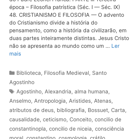
época – Filosofia patrística (Séc. I — Séc. IX)
48. CRISTIANISMO Ε FILOSOFIA — O advento
do Cristianismo divide a história do
pensamento, como a história da civilizarão, em
duas partes inteiramente distintas. Jesus Cristo
não se apresenta ao mundo como um …
Ler
mais
Categorias
Biblioteca
,
Filosofia Medieval
,
Santo
Agostinho
Tags
Agostinho
,
Alexandria
,
alma humana
,
Anselmo
,
Antropologia
,
Aristides
,
Atenas
,
atributos de deus
,
bibliografia
,
Bossuet
,
Carta
,
causalidade
,
ceticismo
,
Conceito
,
concilio de
constantinopla
,
concilio de niceia
,
consciência
moral
,
constantino
,
cosmologia
,
crátilo
,