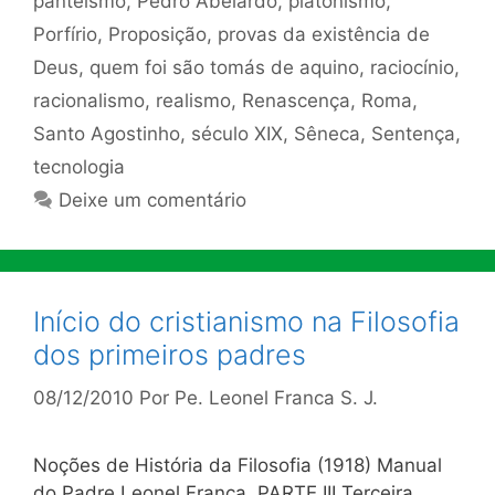
panteísmo
,
Pedro Abelardo
,
platonismo
,
Porfírio
,
Proposição
,
provas da existência de
Deus
,
quem foi são tomás de aquino
,
raciocínio
,
racionalismo
,
realismo
,
Renascença
,
Roma
,
Santo Agostinho
,
século XIX
,
Sêneca
,
Sentença
,
tecnologia
Deixe um comentário
Início do cristianismo na Filosofia
dos primeiros padres
08/12/2010
Por
Pe. Leonel Franca S. J.
Noções de História da Filosofia (1918) Manual
do Padre Leonel Franca. PARTE III Terceira