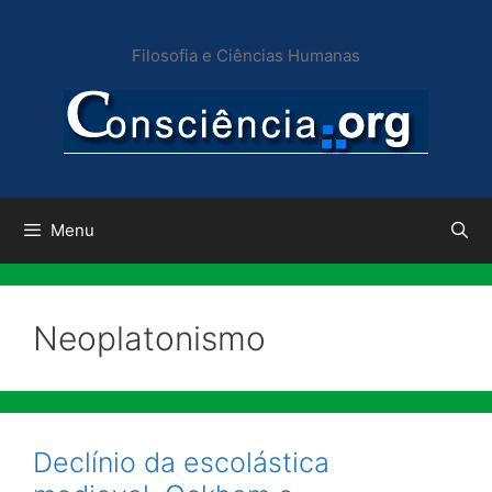
Pular
para
Filosofia e Ciências Humanas
o
conteúdo
Menu
Neoplatonismo
Declínio da escolástica