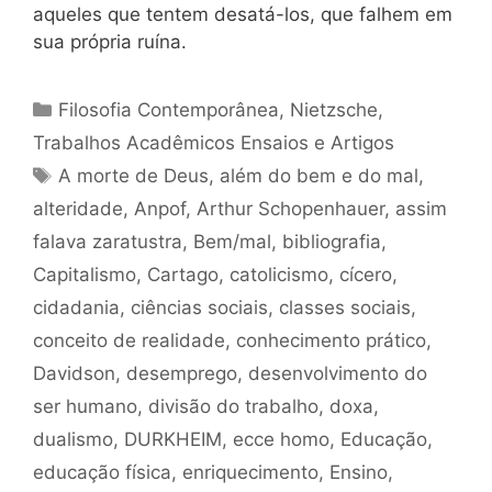
aqueles que tentem desatá-los, que falhem em
sua própria ruína.
Categorias
Filosofia Contemporânea
,
Nietzsche
,
Trabalhos Acadêmicos Ensaios e Artigos
Tags
A morte de Deus
,
além do bem e do mal
,
alteridade
,
Anpof
,
Arthur Schopenhauer
,
assim
falava zaratustra
,
Bem/mal
,
bibliografia
,
Capitalismo
,
Cartago
,
catolicismo
,
cícero
,
cidadania
,
ciências sociais
,
classes sociais
,
conceito de realidade
,
conhecimento prático
,
Davidson
,
desemprego
,
desenvolvimento do
ser humano
,
divisão do trabalho
,
doxa
,
dualismo
,
DURKHEIM
,
ecce homo
,
Educação
,
educação física
,
enriquecimento
,
Ensino
,