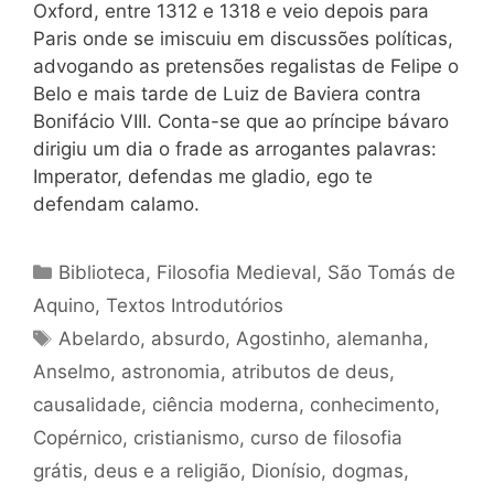
Oxford, entre 1312 e 1318 e veio depois para
Paris onde se imiscuiu em discussões políticas,
advogando as pretensões regalistas de Felipe o
Belo e mais tarde de Luiz de Baviera contra
Bonifácio VIII. Conta-se que ao príncipe bávaro
dirigiu um dia o frade as arrogantes palavras:
Imperator, defendas me gladio, ego te
defendam calamo.
Categorias
Biblioteca
,
Filosofia Medieval
,
São Tomás de
Aquino
,
Textos Introdutórios
Tags
Abelardo
,
absurdo
,
Agostinho
,
alemanha
,
Anselmo
,
astronomia
,
atributos de deus
,
causalidade
,
ciência moderna
,
conhecimento
,
Copérnico
,
cristianismo
,
curso de filosofia
grátis
,
deus e a religião
,
Dionísio
,
dogmas
,