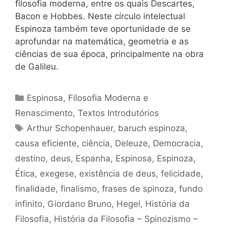
filosofia moderna, entre os quais Descartes,
Bacon e Hobbes. Neste círculo intelectual
Espinoza também teve oportunidade de se
aprofundar na matemática, geometria e as
ciências de sua época, principalmente na obra
de Galileu.
Categorias
Espinosa
,
Filosofia Moderna e
Renascimento
,
Textos Introdutórios
Tags
Arthur Schopenhauer
,
baruch espinoza
,
causa eficiente
,
ciência
,
Deleuze
,
Democracia
,
destino
,
deus
,
Espanha
,
Espinosa
,
Espinoza
,
Ética
,
exegese
,
existência de deus
,
felicidade
,
finalidade
,
finalismo
,
frases de spinoza
,
fundo
infinito
,
Giordano Bruno
,
Hegel
,
História da
Filosofia
,
História da Filosofia – Spinozismo –