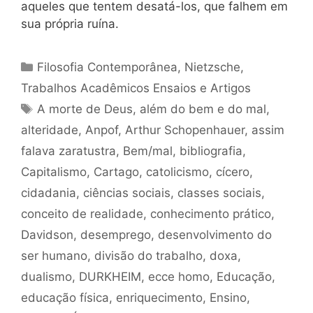
aqueles que tentem desatá-los, que falhem em
sua própria ruína.
Categorias
Filosofia Contemporânea
,
Nietzsche
,
Trabalhos Acadêmicos Ensaios e Artigos
Tags
A morte de Deus
,
além do bem e do mal
,
alteridade
,
Anpof
,
Arthur Schopenhauer
,
assim
falava zaratustra
,
Bem/mal
,
bibliografia
,
Capitalismo
,
Cartago
,
catolicismo
,
cícero
,
cidadania
,
ciências sociais
,
classes sociais
,
conceito de realidade
,
conhecimento prático
,
Davidson
,
desemprego
,
desenvolvimento do
ser humano
,
divisão do trabalho
,
doxa
,
dualismo
,
DURKHEIM
,
ecce homo
,
Educação
,
educação física
,
enriquecimento
,
Ensino
,