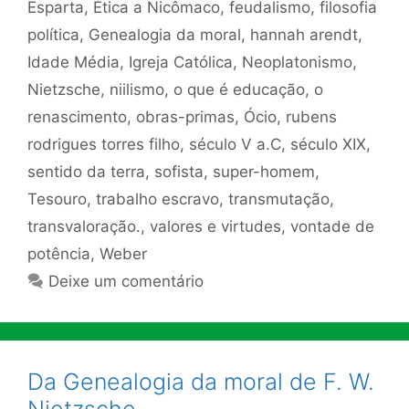
Esparta
,
Ética a Nicômaco
,
feudalismo
,
filosofia
política
,
Genealogia da moral
,
hannah arendt
,
Idade Média
,
Igreja Católica
,
Neoplatonismo
,
Nietzsche
,
niilismo
,
o que é educação
,
o
renascimento
,
obras-primas
,
Ócio
,
rubens
rodrigues torres filho
,
século V a.C
,
século XIX
,
sentido da terra
,
sofista
,
super-homem
,
Tesouro
,
trabalho escravo
,
transmutação
,
transvaloração.
,
valores e virtudes
,
vontade de
potência
,
Weber
Deixe um comentário
Da Genealogia da moral de F. W.
Nietzsche