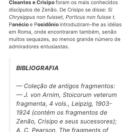
Cleantes e Crisipo
foram os mais conhecidos
discípulos de Zenão. De Crisipo se disse:
Si
Chrysippus non fuisset, Porticus
non
fuisse
t.
P
anécio
e P
osidônio
introduziram-lhe as idéias
em Roma, onde encontraram também, senão
muitos sequazes, ao menos grande número de
admiradores entusiastas.
BIBLIOGRAFIA
— Coleção de antigos fragmentos:
— J. von Arnim,
Stoicorum veterum
fragmenta,
4 vols., Leipzig, 1903-
1924 (contém os fragmentos de
Zenão, Crisipo e seus sucessores);
A. C. Pearson,
The fragments of