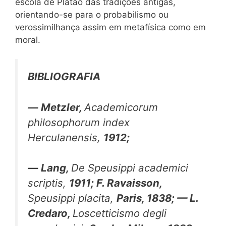
escola de Platão das tradições antigas,
orientando-se para o probabilismo ou
verossimilhança assim em metafísica como em
moral.
BIBLIOGRAFIA
—
Metzler,
Academicorum
philosophorum index
Herculanensis,
1912;
—
Lang,
De Speusippi academici
scriptis,
1911; F. Ravaisson,
Speusippi placita,
Paris, 1838; — L.
Credaro,
Loscetticismo degli