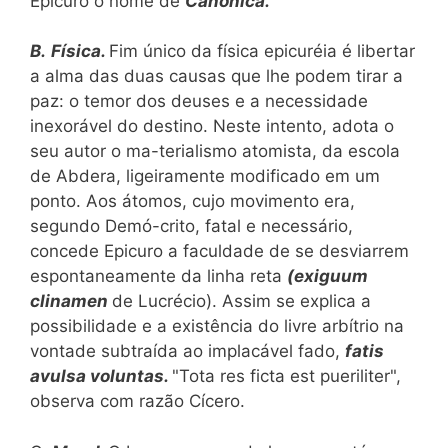
Epicuro o nome de
Canônica.
B.
Física.
Fim único da física epicuréia é libertar
a alma das duas causas que lhe podem tirar a
paz: o temor dos deuses e a necessidade
inexorável do destino. Neste intento, adota o
seu autor o ma-terialismo atomista, da escola
de Abdera, ligeiramente modificado em um
ponto. Aos átomos, cujo movimento era,
segundo Demó-crito, fatal e necessário,
concede Epicuro a faculdade de se desviarrem
espontaneamente da linha reta
(exiguum
clinamen
de Lucrécio). Assim se explica a
possibilidade e a existência do livre arbítrio na
vontade subtraída ao implacável fado,
fatis
avulsa voluntas.
"Tota res ficta est pueriliter",
observa com razão Cícero.