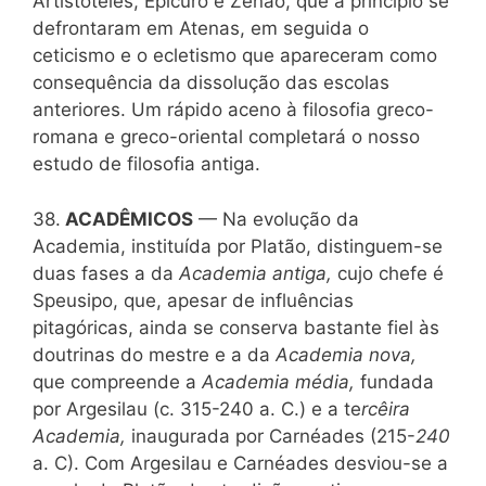
Artistóteles, Epicuro e Zenão, que a princípio se
defrontaram em Atenas, em seguida o
ceticismo e o ecletismo que apareceram como
consequência da dissolução das escolas
anteriores. Um rápido aceno à filosofia greco-
romana e greco-oriental completará o nosso
estudo de filosofia antiga.
38.
ACADÊMICOS
— Na evolução da
Academia, instituída por Platão, distinguem-se
duas fases a da
Academia antiga,
cujo chefe é
Speusipo, que, apesar de influências
pitagóricas, ainda se conserva bastante fiel às
doutrinas do mestre e a da
Academia nova,
que compreende a
Academia média,
fundada
por Argesilau (c. 315-240 a. C.) e a te
rcêira
Academia,
inaugurada por Carnéades (215-
240
a. C). Com Argesilau e Carnéades desviou-se a