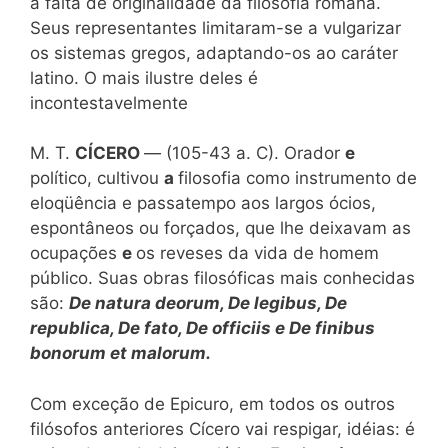
a falta de originalidade da filosofia romana.
Seus representantes limitaram-se a vulgarizar
os sistemas gregos, adaptando-os ao caráter
latino. O mais ilustre deles é
incontestavelmente
M. T.
CÍCERO
— (105-43 a. C). Orador
e
político, cultivou
a
filosofia como instrumento de
eloqüência e passatempo aos largos ócios,
espontâneos ou forçados, que lhe deixavam as
ocupações
e
os reveses da vida de homem
público. Suas obras filosóficas mais conhecidas
são:
De natura deorum, De legibus, De
republica, De fato, De officiis e De finibus
bonorum et malorum.
Com exceção de Epicuro, em todos os outros
filósofos anteriores Cícero vai respigar, idéias: é