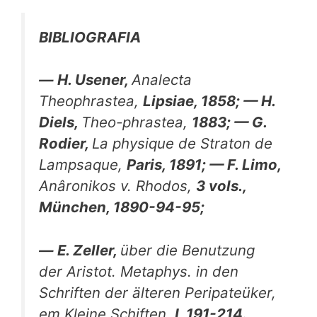
BIBLIOGRAFIA
—
H. Usener,
Analecta
Theophrastea,
Lipsiae, 1858; — H.
Diels,
Theo-phrastea,
1883; — G.
Rodier,
La physique de Straton de
Lampsaque,
Paris, 1891; — F. Limo,
Anâronikos v. Rhodos,
3 vols.,
München, 1890-94-95;
—
Ε. Zeller,
über die Benutzung
der Aristot. Metaphys. in den
Schriften der älteren Peripateüker,
em Kleine Schiften,
I, 191-214.