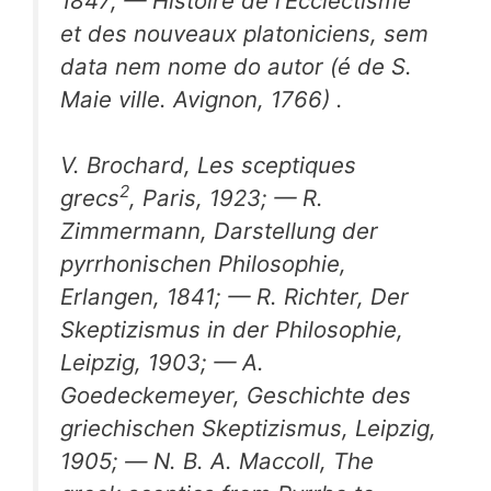
1847; —
Histoire de l’Ecclectisme
et des nouveaux platoniciens,
sem
data nem nome do autor (é de S.
Maie ville. Avignon, 1766) .
V. Brochard,
Les sceptiques
2
grecs
,
Paris, 1923; — R.
Zimmermann,
Darstellung der
pyrrhonischen Philosophie,
Erlangen, 1841; — R. Richter,
Der
Skeptizismus
in
der Philosophie,
Leipzig, 1903; — A.
Goedeckemeyer,
Geschichte des
griechischen Skeptizismus,
Leipzig,
1905; — Ν. Β. A. Maccoll,
The