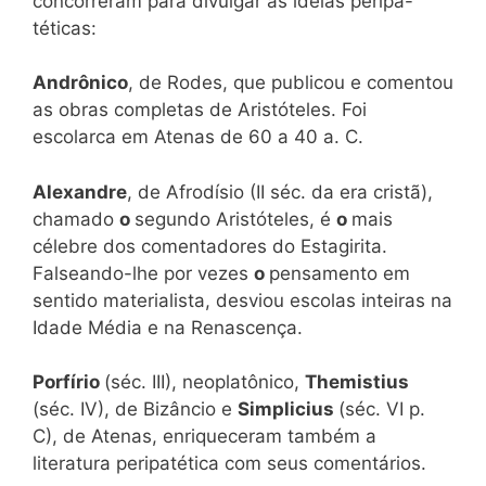
concorreram para divulgar as idéias peripa-
téticas:
Andrônico
, de Rodes, que publicou e comentou
as obras completas de Aristóteles. Foi
escolarca em Atenas de 60 a 40 a. C.
Alexandre
, de Afrodísio (II séc. da era cristã),
chamado
o
segundo Aristóteles, é
o
mais
célebre dos comentadores do Estagirita.
Falseando-lhe por vezes
o
pensamento em
sentido materialista, desviou escolas inteiras na
Idade Média e na Renascença.
Porfírio
(séc. III), neoplatônico,
Themistius
(séc. IV), de Bizâncio e
Simplicius
(séc. VI p.
C), de Atenas, enriqueceram também a
literatura peripatética com seus comentários.