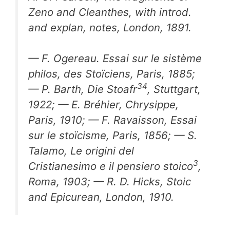
Zeno and Cleanthes,
with introd.
and explan, notes, London, 1891.
— F. Ogereau.
Essai sur le sistème
philos, des Stoïciens,
Paris, 1885;
34
— P. Barth,
Die Stoafr
, Stuttgart,
1922; — E. Bréhier,
Chrysippe,
Paris, 1910; — F. Ravaisson,
Essai
sur le stoïcisme,
Paris, 1856; — S.
Talamo,
Le origini del
3
Cristianesimo e il pensiero stoico
,
Roma, 1903; — R. D. Hicks,
Stoic
and Epicurean,
London, 1910.