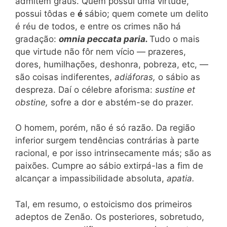
admitem graus. Quem possui uma virtude,
possui tôdas e
é
sábio; quem comete um delito
é réu de todos, e entre os crimes não há
gradação:
omnia peccata paria.
Tudo o mais
que virtude não fôr nem vício — prazeres,
dores, humilhações, deshonra, pobreza, etc, —
são coisas indiferentes,
adiáforas,
o sábio as
despreza. Daí o célebre aforisma:
sustine et
obstine,
sofre a dor e abstém-se do prazer.
O homem, porém, não é só razão. Da região
inferior surgem tendências contrárias à parte
racional, e por isso intrinsecamente más; são as
paixões. Cumpre ao sábio extirpá-las a fim de
alcançar a impassibilidade absoluta,
apatia.
Tal, em resumo, o estoicismo dos primeiros
adeptos de Zenão. Os posteriores, sobretudo,