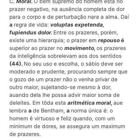
C.
Moral.
O bem supremo do homem está no
prazer negativo, na ausência completa de dor
para o corpo e de perturbação nara a alma. Daí
a
regra de vida:
voluptas expetenda,
fupiendus dolor.
Entre os prazeres, porém,
existe uma hierarquia; o prazer em
repouso
é
superior ao prazer no
movimento,
os prazeres
da inteligência sobrelevam aos dos sentidos
(44).
No seu uso e escolha, o sábio deve ser
moderado e prudente, procurando sempre que
o gozo de um prazer não o venha privar de
outro maior, sujeitando-se mesmo à dor,
auando dela lhe possa advir maior soma de
deleites. Em tôda esta
aritmética moral,
aue
lembra
a
de Bentham,
a
norma única é: o
homem é virtuoso e feliz quando, com um
minimum de dores, se assegura um maximum
de prazeres.