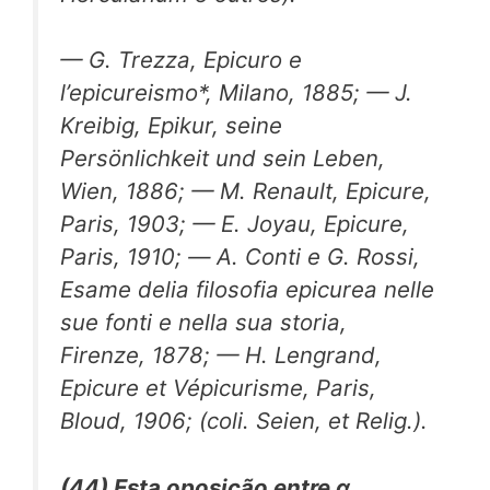
— G. Trezza,
Epicuro e
l’epicureismo*,
Milano, 1885; — J.
Kreibig,
Epikur, seine
Persönlichkeit und sein Leben,
Wien, 1886; — M. Renault,
Epicure,
Paris, 1903; — E. Joyau, Epicure,
Paris, 1910; — Α. Conti e G. Rossi,
Esame delia filosofia epicurea nelle
sue fonti
e
nella sua storia,
Firenze, 1878; — H. Lengrand,
Epicure et
Vépicurisme,
Paris,
Bloud, 1906; (coli. Seien, et Relig.).
(44) Esta oposição entre α