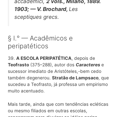
accademici,
2 vols., Milano, 1889.
1903; — V. Brochard,
Les
sceptiques grecs.
§ l.° — Acadêmicos e
peripatéticos
39.
A ESCOLA PERIPATÉTICA
, depois de
Teofrasto
(375–288), autor dos
Caracteres
e
sucessor imediato de Aristóteles,-bem cedo
também degenerou.
Stratão de Lampsaco
, que
sucedeu a Teofrasto, já professa um empirismo
muito acentuado.
Mais tarde, ainda que com tendências ecléticas
ou mesmo filiados em outras escolas,