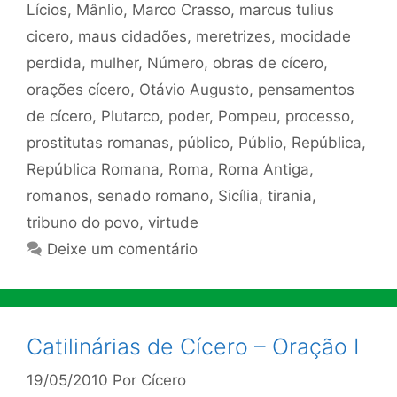
Lícios
,
Mânlio
,
Marco Crasso
,
marcus tulius
cicero
,
maus cidadões
,
meretrizes
,
mocidade
perdida
,
mulher
,
Número
,
obras de cícero
,
orações cícero
,
Otávio Augusto
,
pensamentos
de cícero
,
Plutarco
,
poder
,
Pompeu
,
processo
,
prostitutas romanas
,
público
,
Públio
,
República
,
República Romana
,
Roma
,
Roma Antiga
,
romanos
,
senado romano
,
Sicília
,
tirania
,
tribuno do povo
,
virtude
Deixe um comentário
Catilinárias de Cícero – Oração I
19/05/2010
Por
Cícero