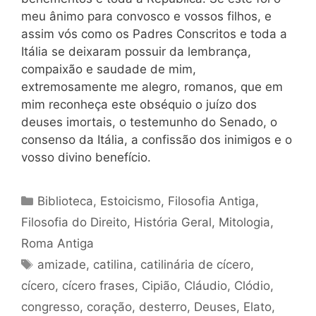
meu ânimo para convosco e vossos filhos, e
assim vós como os Padres Conscritos e toda a
Itália se deixaram possuir da lembrança,
compaixão e saudade de mim,
extremosamente me alegro, romanos, que em
mim reconheça este obséquio o juízo dos
deuses imortais, o testemunho do Senado, o
consenso da Itália, a confissão dos inimigos e o
vosso divino benefício.
Categorias
Biblioteca
,
Estoicismo
,
Filosofia Antiga
,
Filosofia do Direito
,
História Geral
,
Mitologia
,
Roma Antiga
Tags
amizade
,
catilina
,
catilinária de cícero
,
cícero
,
cícero frases
,
Cipião
,
Cláudio
,
Clódio
,
congresso
,
coração
,
desterro
,
Deuses
,
Elato
,