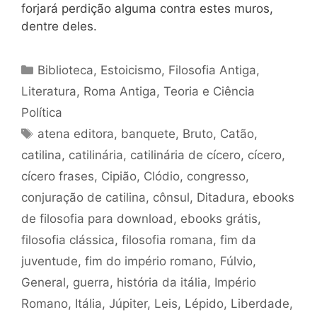
forjará perdição alguma contra estes muros,
dentre deles.
Categorias
Biblioteca
,
Estoicismo
,
Filosofia Antiga
,
Literatura
,
Roma Antiga
,
Teoria e Ciência
Política
Tags
atena editora
,
banquete
,
Bruto
,
Catão
,
catilina
,
catilinária
,
catilinária de cícero
,
cícero
,
cícero frases
,
Cipião
,
Clódio
,
congresso
,
conjuração de catilina
,
cônsul
,
Ditadura
,
ebooks
de filosofia para download
,
ebooks grátis
,
filosofia clássica
,
filosofia romana
,
fim da
juventude
,
fim do império romano
,
Fúlvio
,
General
,
guerra
,
história da itália
,
Império
Romano
,
Itália
,
Júpiter
,
Leis
,
Lépido
,
Liberdade
,