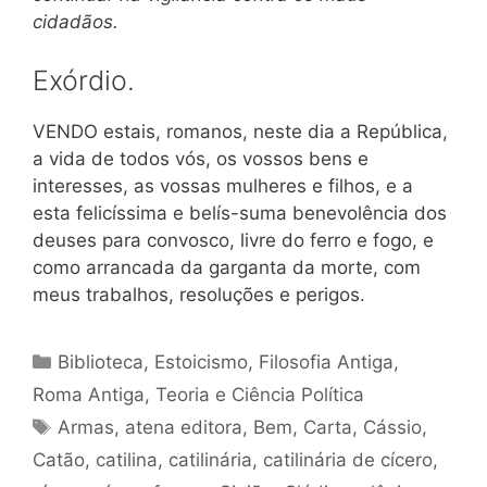
cidadãos.
Exórdio.
VENDO estais, romanos, neste dia a República,
a vida de todos vós, os vossos bens e
interesses, as vossas mulheres e filhos, e a
esta felicíssima e belís-suma benevolência dos
deuses para convosco, livre do ferro e fogo, e
como arrancada da garganta da morte, com
meus trabalhos, resoluções e perigos.
Categorias
Biblioteca
,
Estoicismo
,
Filosofia Antiga
,
Roma Antiga
,
Teoria e Ciência Política
Tags
Armas
,
atena editora
,
Bem
,
Carta
,
Cássio
,
Catão
,
catilina
,
catilinária
,
catilinária de cícero
,