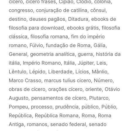
cícero
,
cícero frases
,
Cipião
,
Clódio
,
colônia
,
congresso
,
conjuração de catilina
,
cônsul
,
destino
,
deuses pagãos
,
Ditadura
,
ebooks de
filosofia para download
,
ebooks grátis
,
filosofia
clássica
,
filosofia romana
,
fim do império
romano
,
Fúlvio
,
fundação de Roma
,
Gália
,
General
,
geometria analítica
,
guerra
,
história da
itália
,
Império Romano
,
Itália
,
Júpiter
,
Leis
,
Lêntulo
,
Lépido
,
Liberdade
,
Lícios
,
Mânlio
,
Marco Crasso
,
marcus tulius cicero
,
Número
,
obras de cícero
,
orações cícero
,
oriente
,
Otávio
Augusto
,
pensamentos de cícero
,
Plutarco
,
Pompeu
,
processo
,
prudência
,
público
,
Públio
,
República
,
República Romana
,
Roma
,
Roma
Antiga
,
romanos
,
senado federal
,
senado