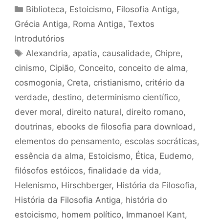
Categorias
Biblioteca
,
Estoicismo
,
Filosofia Antiga
,
Grécia Antiga
,
Roma Antiga
,
Textos
Introdutórios
Tags
Alexandria
,
apatia
,
causalidade
,
Chipre
,
cinismo
,
Cipião
,
Conceito
,
conceito de alma
,
cosmogonia
,
Creta
,
cristianismo
,
critério da
verdade
,
destino
,
determinismo científico
,
dever moral
,
direito natural
,
direito romano
,
doutrinas
,
ebooks de filosofia para download
,
elementos do pensamento
,
escolas socráticas
,
essência da alma
,
Estoicismo
,
Ética
,
Eudemo
,
filósofos estóicos
,
finalidade da vida
,
Helenismo
,
Hirschberger
,
História da Filosofia
,
História da Filosofia Antiga
,
história do
estoicismo
,
homem político
,
Immanoel Kant
,