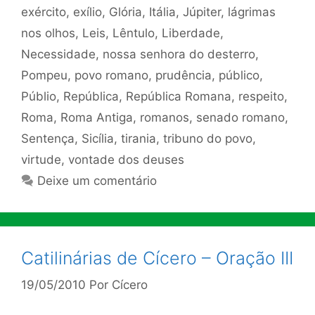
exército
,
exílio
,
Glória
,
Itália
,
Júpiter
,
lágrimas
nos olhos
,
Leis
,
Lêntulo
,
Liberdade
,
Necessidade
,
nossa senhora do desterro
,
Pompeu
,
povo romano
,
prudência
,
público
,
Públio
,
República
,
República Romana
,
respeito
,
Roma
,
Roma Antiga
,
romanos
,
senado romano
,
Sentença
,
Sicília
,
tirania
,
tribuno do povo
,
virtude
,
vontade dos deuses
Deixe um comentário
Catilinárias de Cícero – Oração III
19/05/2010
Por
Cícero