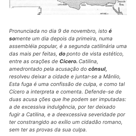
Pronunciada no dia 9 de novembro, isto
é
so
mente um dia depois da primeira, numa
assembléia popular, é a segunda catilinária uma
das mais per feitas,
do
ponto de vista estético,
entre as orações de
Cicero.
Catilina,
amedrontado pela acusação do
cônsul,
resolveu deixar a cidade e juntar-se a Mânlio,
Esta fuga é uma confissão de culpa, e como tal
Cí
cero a interpreta e comenta. Defende-se de
duas acusa ções que lhe podem ser imputadas:
a de excessiva indulgência, por ter deixado
fugir a Catilina, e a de
excessiva severidade por
ter constrangido ao exílio um cidadão romano,
sem ter as provas da sua culpa.