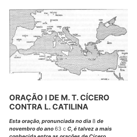
ORAÇÃO I DE M. T. CÍCERO
CONTRA L. CATILINA
Esta oração, pronunciada no dia
8
de
novembro do ano
63 c
C, é talvez a mais
conhecida entre as orações de Cícero.