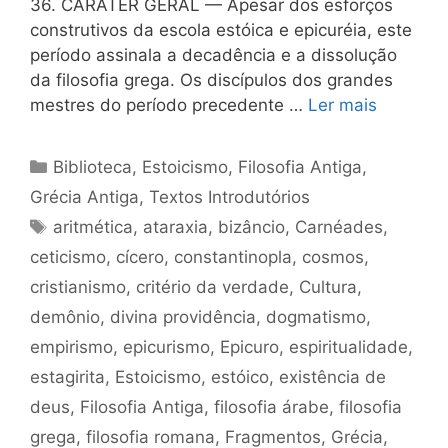
36. CARÁTER GERAL — Apesar dos esforços
construtivos da escola estóica e epicuréia, este
período assinala a decadência e a dissolução
da filosofia grega. Os discípulos dos grandes
mestres do período precedente …
Ler mais
Categorias
Biblioteca
,
Estoicismo
,
Filosofia Antiga
,
Grécia Antiga
,
Textos Introdutórios
Tags
aritmética
,
ataraxia
,
bizâncio
,
Carnéades
,
ceticismo
,
cícero
,
constantinopla
,
cosmos
,
cristianismo
,
critério da verdade
,
Cultura
,
demônio
,
divina providência
,
dogmatismo
,
empirismo
,
epicurismo
,
Epicuro
,
espiritualidade
,
estagirita
,
Estoicismo
,
estóico
,
existência de
deus
,
Filosofia Antiga
,
filosofia árabe
,
filosofia
grega
,
filosofia romana
,
Fragmentos
,
Grécia
,