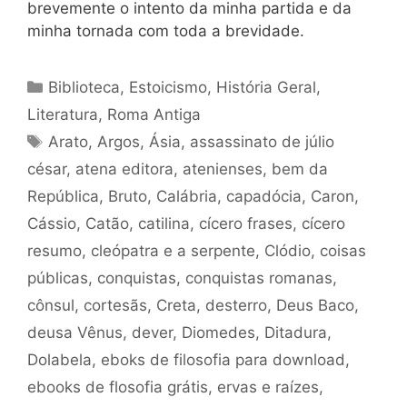
brevemente o intento da minha partida e da
minha tornada com toda a brevidade.
Categorias
Biblioteca
,
Estoicismo
,
História Geral
,
Literatura
,
Roma Antiga
Tags
Arato
,
Argos
,
Ásia
,
assassinato de júlio
césar
,
atena editora
,
atenienses
,
bem da
República
,
Bruto
,
Calábria
,
capadócia
,
Caron
,
Cássio
,
Catão
,
catilina
,
cícero frases
,
cícero
resumo
,
cleópatra e a serpente
,
Clódio
,
coisas
públicas
,
conquistas
,
conquistas romanas
,
cônsul
,
cortesãs
,
Creta
,
desterro
,
Deus Baco
,
deusa Vênus
,
dever
,
Diomedes
,
Ditadura
,
Dolabela
,
eboks de filosofia para download
,
ebooks de flosofia grátis
,
ervas e raízes
,