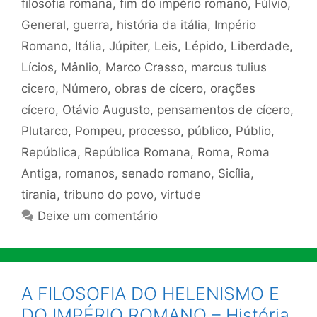
filosofia romana
,
fim do império romano
,
Fúlvio
,
General
,
guerra
,
história da itália
,
Império
Romano
,
Itália
,
Júpiter
,
Leis
,
Lépido
,
Liberdade
,
Lícios
,
Mânlio
,
Marco Crasso
,
marcus tulius
cicero
,
Número
,
obras de cícero
,
orações
cícero
,
Otávio Augusto
,
pensamentos de cícero
,
Plutarco
,
Pompeu
,
processo
,
público
,
Públio
,
República
,
República Romana
,
Roma
,
Roma
Antiga
,
romanos
,
senado romano
,
Sicília
,
tirania
,
tribuno do povo
,
virtude
Deixe um comentário
A FILOSOFIA DO HELENISMO E
DO IMPÉRIO ROMANO – História