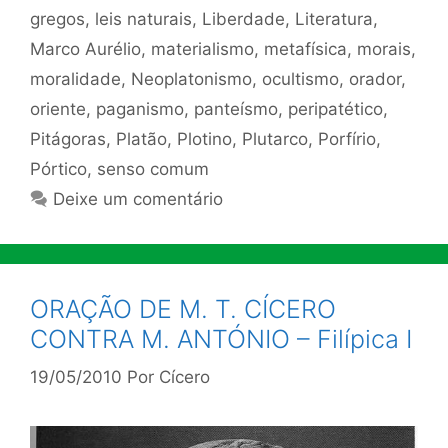
gregos
,
leis naturais
,
Liberdade
,
Literatura
,
Marco Aurélio
,
materialismo
,
metafísica
,
morais
,
moralidade
,
Neoplatonismo
,
ocultismo
,
orador
,
oriente
,
paganismo
,
panteísmo
,
peripatético
,
Pitágoras
,
Platão
,
Plotino
,
Plutarco
,
Porfírio
,
Pórtico
,
senso comum
Deixe um comentário
ORAÇÃO DE M. T. CÍCERO
CONTRA M. ANTÓNIO – Filípica I
19/05/2010
Por
Cícero