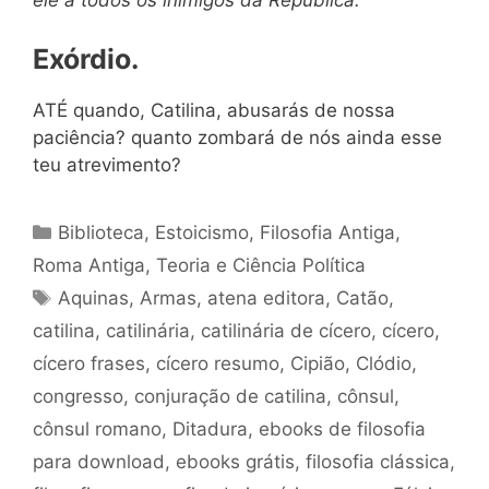
ele a todos os inimigos da República.
Exórdio.
ATÉ quando, Catilina, abusarás de nossa
paciência? quanto zombará de nós ainda esse
teu atrevimento?
Categorias
Biblioteca
,
Estoicismo
,
Filosofia Antiga
,
Roma Antiga
,
Teoria e Ciência Política
Tags
Aquinas
,
Armas
,
atena editora
,
Catão
,
catilina
,
catilinária
,
catilinária de cícero
,
cícero
,
cícero frases
,
cícero resumo
,
Cipião
,
Clódio
,
congresso
,
conjuração de catilina
,
cônsul
,
cônsul romano
,
Ditadura
,
ebooks de filosofia
para download
,
ebooks grátis
,
filosofia clássica
,