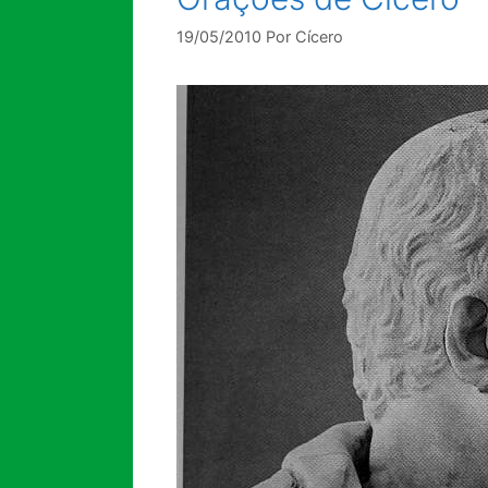
19/05/2010
Por
Cícero