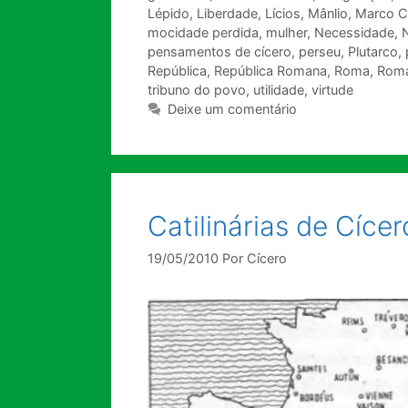
Lépido
,
Liberdade
,
Lícios
,
Mânlio
,
Marco C
mocidade perdida
,
mulher
,
Necessidade
,
pensamentos de cícero
,
perseu
,
Plutarco
,
República
,
República Romana
,
Roma
,
Roma
tribuno do povo
,
utilidade
,
virtude
Deixe um comentário
Catilinárias de Cícer
19/05/2010
Por
Cícero