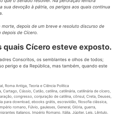
o que o Senado resolver. Na peroração lembra
 sua devoção à pátria, os perigos aos quais continua
a.
morte, depois de um breve e resoluto discurso de
 depois de Cícero.
s quais Cícero esteve exposto.
dres Conscritos, os semblantes e olhos de todos;
so perigo e da República, mas também, quando este
al
,
Roma Antiga
,
Teoria e Ciência Política
a
,
Cartago
,
Cássio
,
Catão
,
catilina
,
catilinária
,
catilinária de cícero
,
aração
,
congresso
,
conjuração de catilina
,
cônsul
,
Creta
,
Deuses
,
fia para download
,
ebooks grátis
,
escravidão
,
filosofia clássica
,
império romano
,
Fúlvio
,
gauleses
,
General
,
Glória
,
guerra
,
migrantes italianos
,
Império Romano
,
Itália
,
Júpiter
,
Leis
,
Lêntulo
,