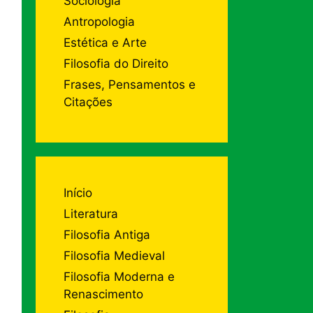
Sociologia
Antropologia
Estética e Arte
Filosofia do Direito
Frases, Pensamentos e
Citações
Início
Literatura
Filosofia Antiga
Filosofia Medieval
Filosofia Moderna e
Renascimento