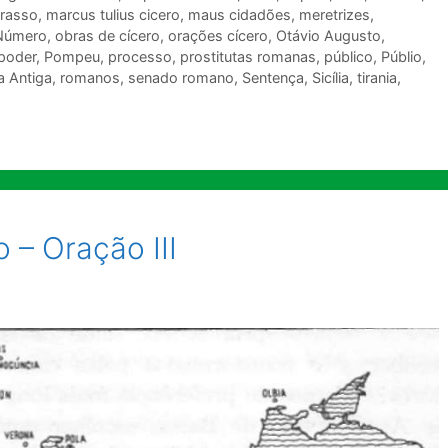
rasso
,
marcus tulius cicero
,
maus cidadões
,
meretrizes
,
Número
,
obras de cícero
,
orações cícero
,
Otávio Augusto
,
poder
,
Pompeu
,
processo
,
prostitutas romanas
,
público
,
Públio
,
 Antiga
,
romanos
,
senado romano
,
Sentença
,
Sicília
,
tirania
,
o – Oração III