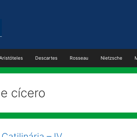
Aristóteles
Descartes
Rosseau
Nietzsche
e cícero
atilinária – IV