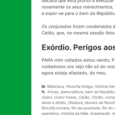
declara que esta pronto
a
executar 
novamente os seus merecimentos, a
a expor-se para o bem da Repúblic
Os conjurados foram condenados à 
Catão, que, na mesma sessão falou
Exórdio. Perigos ao
PARA mim voltados estou vendo, Pa
cuidadosos vos vejo não só do vos
agora esteja afastado, do meu.
Categorias
Biblioteca
,
Filosofia Antiga
,
História Ger
Tags
Armas
,
atena editora
,
bem da Repúblic
cícero
,
cícero frases
,
Cipião
,
Clódio
,
comp
dever e direito
,
Ditadura
,
ebooks de filoso
filosofia romana
,
fim da juventude
,
fim do 
guerreiros
,
história da itália
,
Imaginação
,
i