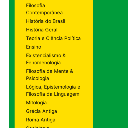
Filosofia
Contemporânea
História do Brasil
História Geral
Teoria e Ciência Política
Ensino
Existencialismo &
Fenomenologia
Filosofia da Mente &
Psicologia
Lógica, Epistemologia e
Filosofia da Linguagem
Mitologia
Grécia Antiga
Roma Antiga