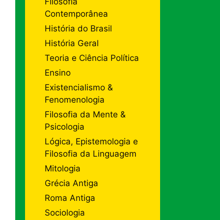
Filosofia
Contemporânea
História do Brasil
História Geral
Teoria e Ciência Política
Ensino
Existencialismo &
Fenomenologia
Filosofia da Mente &
Psicologia
Lógica, Epistemologia e
Filosofia da Linguagem
Mitologia
Grécia Antiga
Roma Antiga
Sociologia