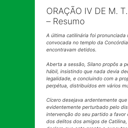
ORAÇÃO IV DE M. T
– Resumo
A última catilinária foi pronuncia
convocada no templo da Concórdia,
encontravam detidos.
Aberta a sessão, Silano propôs a p
hábil, insistindo que nada devia de
legalidade, e concluindo com a pr
perpétua, distribuídos em vários mu
Cícero desejava ardentemente que
evidentemente perturbado pelo dis
intervenção do seu partido a favor 
dos delitos dos amigos de Catilina