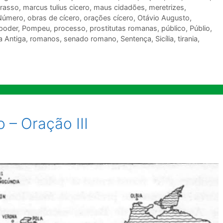
rasso
,
marcus tulius cicero
,
maus cidadões
,
meretrizes
,
Número
,
obras de cícero
,
orações cícero
,
Otávio Augusto
,
poder
,
Pompeu
,
processo
,
prostitutas romanas
,
público
,
Públio
,
 Antiga
,
romanos
,
senado romano
,
Sentença
,
Sicília
,
tirania
,
o – Oração III