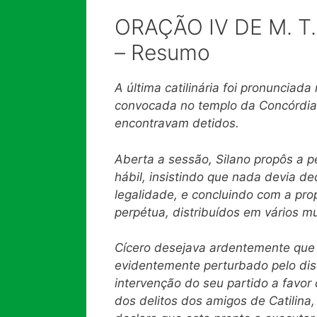
ORAÇÃO IV DE M. T
– Resumo
A última catilinária foi pronuncia
convocada no templo da Concórdia,
encontravam detidos.
Aberta a sessão, Silano propôs a p
hábil, insistindo que nada devia de
legalidade, e concluindo com a pr
perpétua, distribuídos em vários mu
Cícero desejava ardentemente que
evidentemente perturbado pelo dis
intervenção do seu partido a favor 
dos delitos dos amigos de Catilina