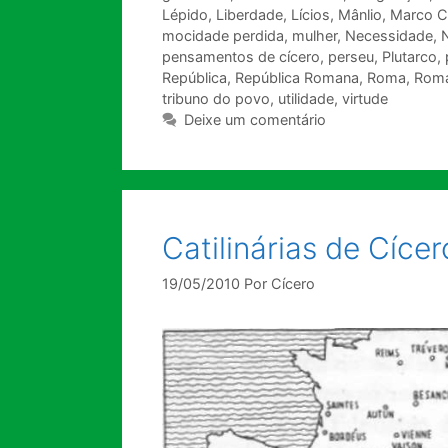
Lépido
,
Liberdade
,
Lícios
,
Mânlio
,
Marco C
mocidade perdida
,
mulher
,
Necessidade
,
pensamentos de cícero
,
perseu
,
Plutarco
,
República
,
República Romana
,
Roma
,
Roma
tribuno do povo
,
utilidade
,
virtude
Deixe um comentário
Catilinárias de Cícer
19/05/2010
Por
Cícero