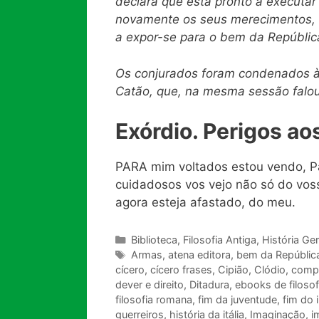
declara que esta pronto
a
executar 
novamente os seus merecimentos, a
a expor-se para o bem da Repúblic
Os conjurados foram condenados à 
Catão, que, na mesma sessão falou
Exórdio. Perigos ao
PARA mim voltados estou vendo, Pa
cuidadosos vos vejo não só do vos
agora esteja afastado, do meu.
Categorias
Biblioteca
,
Filosofia Antiga
,
História Ger
Tags
Armas
,
atena editora
,
bem da Repúblic
cícero
,
cícero frases
,
Cipião
,
Clódio
,
comp
dever e direito
,
Ditadura
,
ebooks de filoso
filosofia romana
,
fim da juventude
,
fim do 
guerreiros
,
história da itália
,
Imaginação
,
i