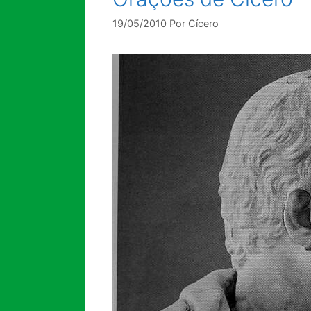
19/05/2010
Por
Cícero