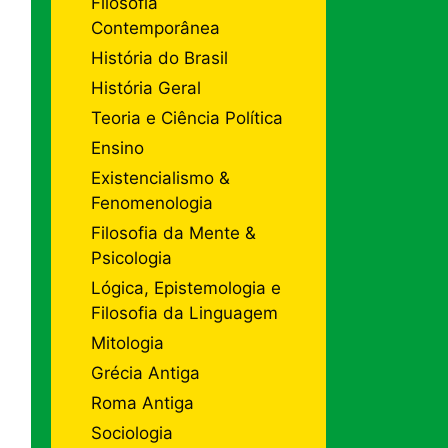
Filosofia
Contemporânea
História do Brasil
História Geral
Teoria e Ciência Política
Ensino
Existencialismo &
Fenomenologia
Filosofia da Mente &
Psicologia
Lógica, Epistemologia e
Filosofia da Linguagem
Mitologia
Grécia Antiga
Roma Antiga
Sociologia