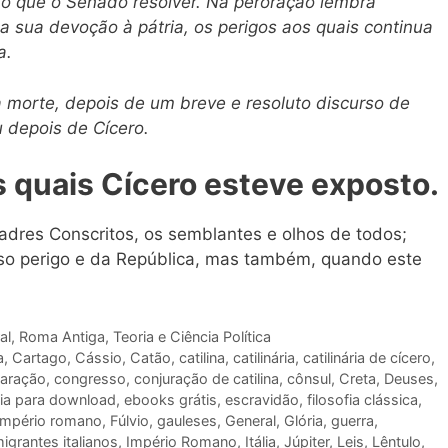
o que o Senado resolver. Na peroração lembra
 sua devoção à pátria, os perigos aos quais continua
a.
morte, depois de um breve e resoluto discurso de
 depois de Cícero.
s quais Cícero esteve exposto.
dres Conscritos, os semblantes e olhos de todos;
so perigo e da República, mas também, quando este
al
,
Roma Antiga
,
Teoria e Ciência Política
a
,
Cartago
,
Cássio
,
Catão
,
catilina
,
catilinária
,
catilinária de cícero
,
aração
,
congresso
,
conjuração de catilina
,
cônsul
,
Creta
,
Deuses
,
fia para download
,
ebooks grátis
,
escravidão
,
filosofia clássica
,
império romano
,
Fúlvio
,
gauleses
,
General
,
Glória
,
guerra
,
migrantes italianos
,
Império Romano
,
Itália
,
Júpiter
,
Leis
,
Lêntulo
,