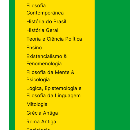
Filosofia
Contemporânea
História do Brasil
História Geral
Teoria e Ciência Política
Ensino
Existencialismo &
Fenomenologia
Filosofia da Mente &
Psicologia
Lógica, Epistemologia e
Filosofia da Linguagem
Mitologia
Grécia Antiga
Roma Antiga