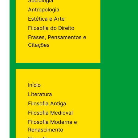
Sociologia
Antropologia
Estética e Arte
Filosofia do Direito
Frases, Pensamentos e
Citações
Início
Literatura
Filosofia Antiga
Filosofia Medieval
Filosofia Moderna e
Renascimento