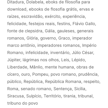
Ditadura
,
Dolabela
,
eboks de filosofia para
download
,
ebooks de flosofia grátis
,
ervas e
raízes
,
escravidão
,
exército
,
experiência
,
felicidade
,
festejos reais
,
festins
,
Flávio Gallo
,
fonte de clepsidra
,
Gália
,
gauleses
,
generais
romanos
,
Glória
,
governo
,
Graco
,
imperador
marco antônio
,
imperadores romanos
,
Império
Romano
,
infelicidade
,
inventário
,
Júlio César
,
Júpiter
,
lágrimas nos olhos
,
Leis
,
Lépido
,
Liberdade
,
Mânlio
,
mente humana
,
obras de
cícero
,
ouro
,
Pompeu
,
povo romano
,
prudência
,
público
,
República
,
República Romana
,
respeito
,
Roma
,
senado romano
,
Sentença
,
Sicília
,
Siracusa
,
Sulpício
,
Território
,
tirania
,
tribunal
,
tribuno do povo