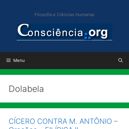
Pular
para
Filosofia e Ciências Humanas
o
conteúdo
Menu
Dolabela
CÍCERO CONTRA M. ANTÔNIO –