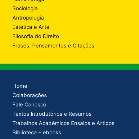
Sociologia
Antropologia
Estética e Arte
Filosofia do Direito
Frases, Pensamentos e Citações
Home
Colaborações
Fale Conosco
Textos Introdutórios e Resumos
Trabalhos Acadêmicos Ensaios e Artigos
Biblioteca – ebooks