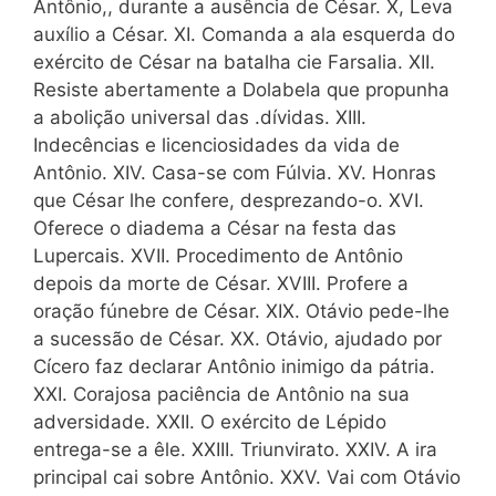
Antônio,, durante a ausência de César. X, Leva
auxílio a César. XI. Comanda a ala esquerda do
exército de César na batalha cie Farsalia. XII.
Resiste abertamente a Dolabela que propunha
a abolição universal das .dívidas. XIII.
Indecências e licenciosidades da vida de
Antônio. XIV. Casa-se com Fúlvia. XV. Honras
que César lhe confere, desprezando-o. XVI.
Oferece o diadema a César na festa das
Lupercais. XVII. Procedimento de Antônio
depois da morte de César. XVIII. Profere a
oração fú­nebre de César. XIX. Otávio pede-lhe
a sucessão de César. XX. Otávio, ajudado por
Cícero faz declarar Antônio inimigo da pátria.
XXI. Corajosa paciência de Antônio na sua
adversidade. XXII. O exército de Lépido
entrega-se a êle. XXIII. Triunvirato. XXIV. A ira
principal cai sobre Antônio. XXV. Vai com Otávio