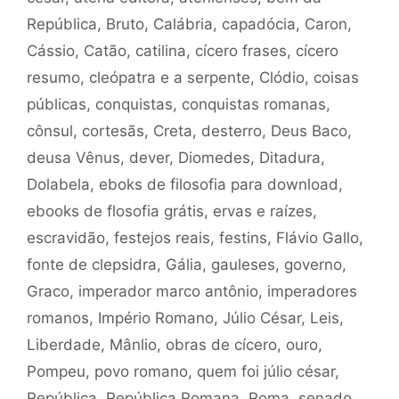
República
,
Bruto
,
Calábria
,
capadócia
,
Caron
,
Cássio
,
Catão
,
catilina
,
cícero frases
,
cícero
resumo
,
cleópatra e a serpente
,
Clódio
,
coisas
públicas
,
conquistas
,
conquistas romanas
,
cônsul
,
cortesãs
,
Creta
,
desterro
,
Deus Baco
,
deusa Vênus
,
dever
,
Diomedes
,
Ditadura
,
Dolabela
,
eboks de filosofia para download
,
ebooks de flosofia grátis
,
ervas e raízes
,
escravidão
,
festejos reais
,
festins
,
Flávio Gallo
,
fonte de clepsidra
,
Gália
,
gauleses
,
governo
,
Graco
,
imperador marco antônio
,
imperadores
romanos
,
Império Romano
,
Júlio César
,
Leis
,
Liberdade
,
Mânlio
,
obras de cícero
,
ouro
,
Pompeu
,
povo romano
,
quem foi júlio césar
,
República
,
República Romana
,
Roma
,
senado