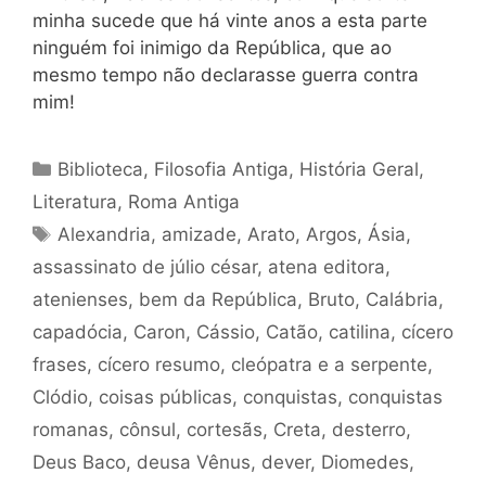
minha sucede que há vinte anos a esta parte
ninguém foi inimigo da República, que ao
mesmo tempo não declarasse guerra contra
mim!
Categorias
Biblioteca
,
Filosofia Antiga
,
História Geral
,
Literatura
,
Roma Antiga
Tags
Alexandria
,
amizade
,
Arato
,
Argos
,
Ásia
,
assassinato de júlio césar
,
atena editora
,
atenienses
,
bem da República
,
Bruto
,
Calábria
,
capadócia
,
Caron
,
Cássio
,
Catão
,
catilina
,
cícero
frases
,
cícero resumo
,
cleópatra e a serpente
,
Clódio
,
coisas públicas
,
conquistas
,
conquistas
romanas
,
cônsul
,
cortesãs
,
Creta
,
desterro
,
Deus Baco
,
deusa Vênus
,
dever
,
Diomedes
,