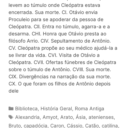
levem ao túmulo onde Cleópatra estava
encerrada. Sua morte. Cl. Otávio envia
Proculeio para se apoderar da pessoa de
Cleópatra. CII. Entra no túmulo, agarra-a e a
desarma. CHI. Honra que Otávio presta ao
filósofo Arrio. CIV. Sepultamento de Antônio.
CV. Cleópatra propõe ao seu médico ajudá-la a
se livrar da vida. CVI. Visita de Otávio a
Cleópatra. CVII. Ofertas fúnebres de Cleópatra
sobre o túmulo de Antônio. CVIII. Sua morte.
CIX. Divergências na narração da sua morte.
CX. O que foram os filhos de Antônio depois
dele
Categorias
Biblioteca
,
História Geral
,
Roma Antiga
Tags
Alexandria
,
Amyot
,
Arato
,
Ásia
,
atenienses
,
Bruto
,
capadócia
,
Caron
,
Cássio
,
Catão
,
catilina
,