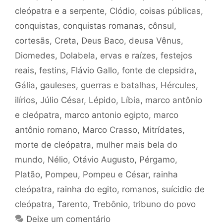
cleópatra e a serpente
,
Clódio
,
coisas públicas
,
conquistas
,
conquistas romanas
,
cônsul
,
cortesãs
,
Creta
,
Deus Baco
,
deusa Vênus
,
Diomedes
,
Dolabela
,
ervas e raízes
,
festejos
reais
,
festins
,
Flávio Gallo
,
fonte de clepsidra
,
Gália
,
gauleses
,
guerras e batalhas
,
Hércules
,
ilírios
,
Júlio César
,
Lépido
,
Líbia
,
marco antônio
e cleópatra
,
marco antonio egipto
,
marco
antônio romano
,
Marco Crasso
,
Mitrídates
,
morte de cleópatra
,
mulher mais bela do
mundo
,
Nélio
,
Otávio Augusto
,
Pérgamo
,
Platão
,
Pompeu
,
Pompeu e César
,
rainha
cleópatra
,
rainha do egito
,
romanos
,
suícidio de
cleópatra
,
Tarento
,
Trebônio
,
tribuno do povo
Deixe um comentário