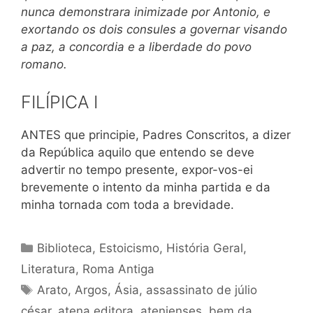
nunca demonstrara inimizade por Antonio, e
exortando os dois consules a governar visando
a paz, a concordia e a liberdade do povo
romano.
FILÍPICA I
ANTES que principie, Padres Conscritos, a dizer
da República aquilo que entendo se deve
advertir no tempo presente, expor-vos-ei
brevemente o intento da minha partida e da
minha tornada com toda a brevidade.
Categorias
Biblioteca
,
Estoicismo
,
História Geral
,
Literatura
,
Roma Antiga
Tags
Arato
,
Argos
,
Ásia
,
assassinato de júlio
césar
,
atena editora
,
atenienses
,
bem da