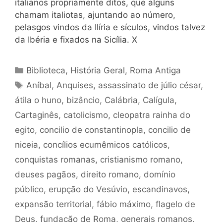
italianos propriamente ditos, que alguns
chamam italiotas, ajuntando ao número,
pelasgos vindos da Ilíria e sículos, vindos talvez
da Ibéria e fixados na Sicília. X
Categorias
Biblioteca
,
História Geral
,
Roma Antiga
Tags
Aníbal
,
Anquises
,
assassinato de júlio césar
,
átila o huno
,
bizâncio
,
Calábria
,
Calígula
,
Cartaginês
,
catolicismo
,
cleopatra rainha do
egito
,
concilio de constantinopla
,
concilio de
niceia
,
concílios ecumêmicos católicos
,
conquistas romanas
,
cristianismo romano
,
deuses pagãos
,
direito romano
,
domínio
público
,
erupção do Vesúvio
,
escandinavos
,
expansão territorial
,
fábio máximo
,
flagelo de
Deus
,
fundação de Roma
,
generais romanos
,