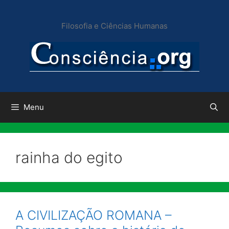
Pular
para
Filosofia e Ciências Humanas
o
conteúdo
Menu
rainha do egito
A CIVILIZAÇÃO ROMANA –