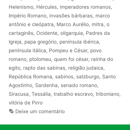
Helenismo
,
Hércules
,
imperadores romanos
,
Império Romano
,
invasões bárbaras
,
marco
antônio e cleópatra
,
Marco Aurélio
,
mitra
,
o
cartaginês
,
Ocidente
,
oligarquia
,
Padres da
Igreja
,
papa gregório
,
península ibérica
,
península itálica
,
Pompeu e César
,
povo
romano
,
ptolomeu
,
quem foi césar
,
rainha do
egito
,
rapto das sabinas
,
religião judaica
,
República Romana
,
sabinos
,
salzburgo
,
Santo
Agostinho
,
Sardenha
,
senado romano
,
Siracusa
,
Tessália
,
trabalho escravo
,
triboniano
,
vitória de Pirro
Deixe um comentário