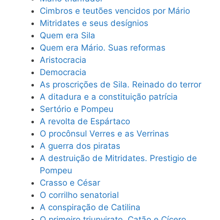
Cimbros e teutões vencidos por Mário
Mitridates e seus desígnios
Quem era Sila
Quem era Mário. Suas reformas
Aristocracia
Democracia
As proscrições de Sila. Reinado do terror
A ditadura e a constituição patrícia
Sertório e Pompeu
A revolta de Espártaco
O procônsul Verres e as Verrinas
A guerra dos piratas
A destruição de Mitridates. Prestigio de
Pompeu
Crasso e César
O corrilho senatorial
A conspiração de Catilina
O primeiro triunvirato. Catão e Cícero