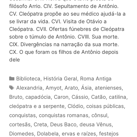
filósofo Arrio. CIV. Sepultamento de Antônio.
CV. Cleópatra propõe ao seu médico ajudá-la a
se livrar da vida. CVI. Visita de Otávio a
Cleópatra. CVII. Ofertas fúnebres de Cleópatra
sobre o túmulo de Antônio. CVIII. Sua morte.
CIX. Divergências na narração da sua morte.
CX. O que foram os filhos de Antônio depois
dele
Categorias
Biblioteca
,
História Geral
,
Roma Antiga
Tags
Alexandria
,
Amyot
,
Arato
,
Ásia
,
atenienses
,
Bruto
,
capadócia
,
Caron
,
Cássio
,
Catão
,
catilina
,
cleópatra e a serpente
,
Clódio
,
coisas públicas
,
conquistas
,
conquistas romanas
,
cônsul
,
cortesãs
,
Creta
,
Deus Baco
,
deusa Vênus
,
Diomedes
,
Dolabela
,
ervas e raízes
,
festejos