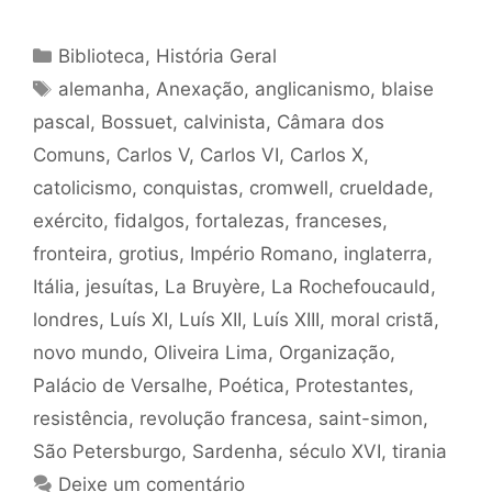
Categorias
Biblioteca
,
História Geral
Tags
alemanha
,
Anexação
,
anglicanismo
,
blaise
pascal
,
Bossuet
,
calvinista
,
Câmara dos
Comuns
,
Carlos V
,
Carlos VI
,
Carlos X
,
catolicismo
,
conquistas
,
cromwell
,
crueldade
,
exército
,
fidalgos
,
fortalezas
,
franceses
,
fronteira
,
grotius
,
Império Romano
,
inglaterra
,
Itália
,
jesuítas
,
La Bruyère
,
La Rochefoucauld
,
londres
,
Luís XI
,
Luís XII
,
Luís XIII
,
moral cristã
,
novo mundo
,
Oliveira Lima
,
Organização
,
Palácio de Versalhe
,
Poética
,
Protestantes
,
resistência
,
revolução francesa
,
saint-simon
,
São Petersburgo
,
Sardenha
,
século XVI
,
tirania
Deixe um comentário