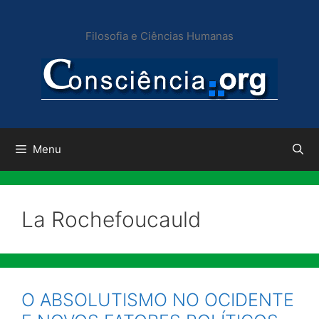
Pular
para
Filosofia e Ciências Humanas
o
conteúdo
Menu
La Rochefoucauld
O ABSOLUTISMO NO OCIDENTE