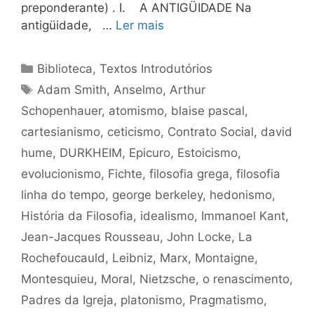
preponderante) . I. A ANTIGÜIDADE Na
antigüidade, …
Ler mais
Categorias
Biblioteca
,
Textos Introdutórios
Tags
Adam Smith
,
Anselmo
,
Arthur
Schopenhauer
,
atomismo
,
blaise pascal
,
cartesianismo
,
ceticismo
,
Contrato Social
,
david
hume
,
DURKHEIM
,
Epicuro
,
Estoicismo
,
evolucionismo
,
Fichte
,
filosofia grega
,
filosofia
linha do tempo
,
george berkeley
,
hedonismo
,
História da Filosofia
,
idealismo
,
Immanoel Kant
,
Jean-Jacques Rousseau
,
John Locke
,
La
Rochefoucauld
,
Leibniz
,
Marx
,
Montaigne
,
Montesquieu
,
Moral
,
Nietzsche
,
o renascimento
,
Padres da Igreja
,
platonismo
,
Pragmatismo
,