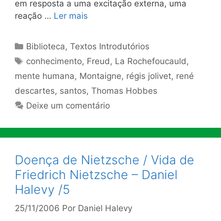
em resposta a uma excitação externa, uma
reação …
Ler mais
Categorias
Biblioteca
,
Textos Introdutórios
Tags
conhecimento
,
Freud
,
La Rochefoucauld
,
mente humana
,
Montaigne
,
régis jolivet
,
rené
descartes
,
santos
,
Thomas Hobbes
Deixe um comentário
Doença de Nietzsche / Vida de
Friedrich Nietzsche – Daniel
Halevy /5
25/11/2006
Por
Daniel Halevy