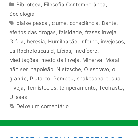
Categorias
Biblioteca
,
Filosofia Contemporânea
,
Sociologia
Tags
blaise pascal
,
ciume
,
consciência
,
Dante
,
efeitos das drogas
,
falsidade
,
frases inveja
,
Glória
,
heresia
,
Humilhação
,
Inferno
,
invejosos
,
La Rochefoucauld
,
Lícios
,
medíocre
,
Meditações
,
medo da inveja
,
Minerva
,
Moral
,
não ser
,
napoleão
,
Nietzsche
,
O escravo
,
o
grande
,
Plutarco
,
Pompeu
,
shakespeare
,
sua
inveja
,
Temístocles
,
temperamento
,
Teofrasto
,
Ulisses
Deixe um comentário