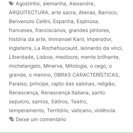
Tags
Agostinho
,
alemanha
,
Alexandre
,
ARQUITECTURA
,
arte sacra
,
Atenas
,
Barroco
,
Benvenuto Cellini
,
Espanha
,
Espinosa
,
franceses
,
franciscanos
,
grandes pintores
,
história da arte
,
Immanoel Kant
,
Imperador
,
inglaterra
,
La Rochefoucauld
,
leonardo da vinci
,
Liberdade
,
Lisboa
,
medíocre
,
mente brilhante
,
michelangelo
,
Minerva
,
Mitologia
,
o cego
,
o
grande
,
o menino
,
OBRAS CARACTERÍSTICAS
,
Paraíso
,
príncipe
,
rapto das sabinas
,
religião
,
Renascença
,
Renascença Italiana
,
santo
sepulcro
,
santos
,
Sátiros
,
Teatro
,
temperamento
,
Território
,
vaticano
,
violência
Deixe um comentário