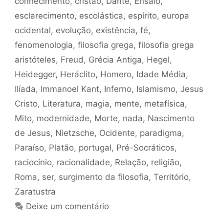
conhecimento
,
cristão
,
Dante
,
Ensaio
,
esclarecimento
,
escolástica
,
espírito
,
europa
ocidental
,
evolução
,
existência
,
fé
,
fenomenologia
,
filosofia grega
,
filosofia grega
aristóteles
,
Freud
,
Grécia Antiga
,
Hegel
,
Heidegger
,
Heráclito
,
Homero
,
Idade Média
,
Ilíada
,
Immanoel Kant
,
Inferno
,
Islamismo
,
Jesus
Cristo
,
Literatura
,
magia
,
mente
,
metafísica
,
Mito
,
modernidade
,
Morte
,
nada
,
Nascimento
de Jesus
,
Nietzsche
,
Ocidente
,
paradigma
,
Paraíso
,
Platão
,
portugal
,
Pré-Socráticos
,
raciocínio
,
racionalidade
,
Relação
,
religião
,
Roma
,
ser
,
surgimento da filosofia
,
Território
,
Zaratustra
Deixe um comentário