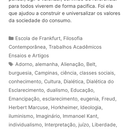
para todos viverem de forma pacifica. Foi ela
que ajudou a construir e universalizar os valores
da sociedade do consumo.
Categorias
Escola de Frankfurt
,
Filosofia
Contemporânea
,
Trabalhos Acadêmicos
Ensaios e Artigos
Tags
Adorno
,
alemanha
,
Alienação
,
Belt
,
burguesia
,
Campinas
,
ciência
,
classes sociais
,
conhecimento
,
Cultura
,
Dialética
,
Dialética do
Esclarecimento
,
dualismo
,
Educação
,
Emancipação
,
esclarecimento
,
eugenia
,
Freud
,
Herbert Marcuse
,
Horkheimer
,
Ideologia
,
iluminismo
,
Imaginário
,
Immanoel Kant
,
individualismo
,
Interpretação
,
juízo
,
Liberdade
,