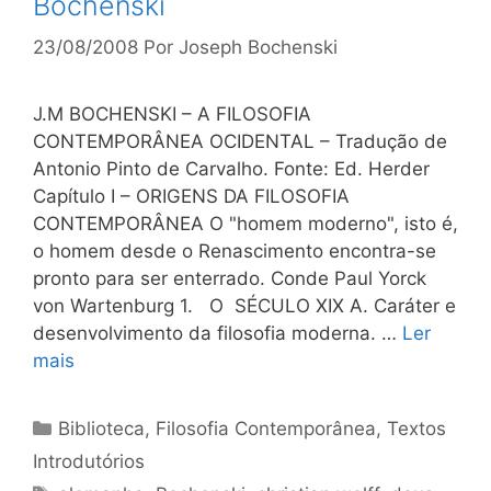
Bochenski
23/08/2008
Por
Joseph Bochenski
J.M BOCHENSKI – A FILOSOFIA
CONTEMPORÂNEA OCIDENTAL – Tradução de
Antonio Pinto de Carvalho. Fonte: Ed. Herder
Capítulo I – ORIGENS DA FILOSOFIA
CONTEMPORÂNEA O "homem moderno", isto é,
o homem desde o Renascimento encontra-se
pronto para ser enterrado. Conde Paul Yorck
von Wartenburg 1. O SÉCULO XIX A. Caráter e
desenvolvimento da filosofia moderna. …
Ler
mais
Categorias
Biblioteca
,
Filosofia Contemporânea
,
Textos
Introdutórios
Tags