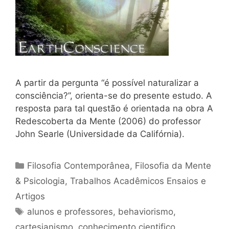
A partir da pergunta “é possível naturalizar a
consciência?”, orienta-se do presente estudo. A
resposta para tal questão é orientada na obra A
Redescoberta da Mente (2006) do professor
John Searle (Universidade da Califórnia).
Categorias
Filosofia Contemporânea
,
Filosofia da Mente
& Psicologia
,
Trabalhos Acadêmicos Ensaios e
Artigos
Tags
alunos e professores
,
behaviorismo
,
cartesianismo
,
conhecimento cientifico
,