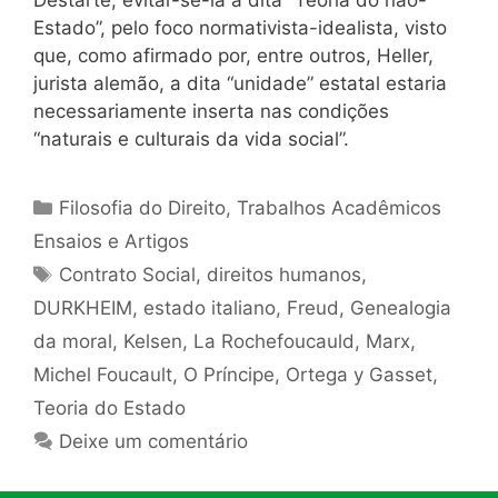
Destarte, evitar-se-ia a dita “Teoria do não-
Estado”, pelo foco normativista-idealista, visto
que, como afirmado por, entre outros, Heller,
jurista alemão, a dita “unidade” estatal estaria
necessariamente inserta nas condições
“naturais e culturais da vida social”.
Categorias
Filosofia do Direito
,
Trabalhos Acadêmicos
Ensaios e Artigos
Tags
Contrato Social
,
direitos humanos
,
DURKHEIM
,
estado italiano
,
Freud
,
Genealogia
da moral
,
Kelsen
,
La Rochefoucauld
,
Marx
,
Michel Foucault
,
O Príncipe
,
Ortega y Gasset
,
Teoria do Estado
Deixe um comentário