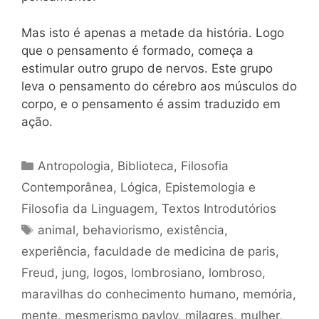
Mas isto é apenas a metade da história. Logo
que o pensamento é formado, começa a
estimular outro grupo de nervos. Este grupo
leva o pensamento do cérebro aos músculos do
corpo, e o pensamento é assim traduzido em
ação.
Categorias
Antropologia
,
Biblioteca
,
Filosofia
Contemporânea
,
Lógica, Epistemologia e
Filosofia da Linguagem
,
Textos Introdutórios
Tags
animal
,
behaviorismo
,
existência
,
experiência
,
faculdade de medicina de paris
,
Freud
,
jung
,
logos
,
lombrosiano
,
lombroso
,
maravilhas do conhecimento humano
,
memória
,
mente
,
mesmerismo pavlov
,
milagres
,
mulher
,