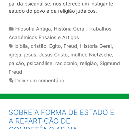
pai da psicanálise, nos oferece um instigante
estudo do povo e da religião judaicos.
Categorias
Filosofia Antiga
,
História Geral
,
Trabalhos
Acadêmicos Ensaios e Artigos
Tags
bíblia
,
cristão
,
Egito
,
Freud
,
História Geral
,
igreja
,
jesus
,
Jesus Cristo
,
mulher
,
Nietzsche
,
paixão
,
psicanálise
,
raciocínio
,
religião
,
Sigmund
Freud
Deixe um comentário
SOBRE A FORMA DE ESTADO E
A REPARTIÇÃO DE