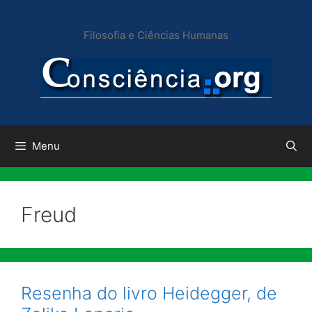
Pular
para
Filosofia e Ciências Humanas
o
conteúdo
Menu
Freud
Resenha do livro Heidegger, de