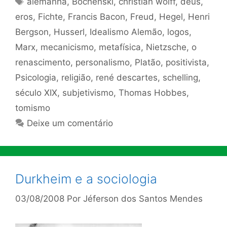
alemanha
,
Bochenski
,
christian wolff
,
deus
,
eros
,
Fichte
,
Francis Bacon
,
Freud
,
Hegel
,
Henri
Bergson
,
Husserl
,
Idealismo Alemão
,
logos
,
Marx
,
mecanicismo
,
metafísica
,
Nietzsche
,
o
renascimento
,
personalismo
,
Platão
,
positivista
,
Psicologia
,
religião
,
rené descartes
,
schelling
,
século XIX
,
subjetivismo
,
Thomas Hobbes
,
tomismo
Deixe um comentário
Durkheim e a sociologia
03/08/2008
Por
Jéferson dos Santos Mendes