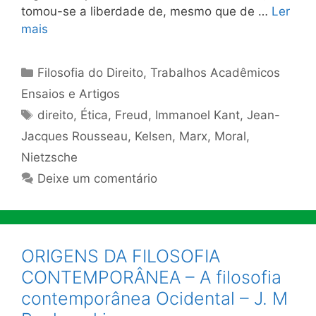
tomou-se a liberdade de, mesmo que de …
Ler
mais
Categorias
Filosofia do Direito
,
Trabalhos Acadêmicos
Ensaios e Artigos
Tags
direito
,
Ética
,
Freud
,
Immanoel Kant
,
Jean-
Jacques Rousseau
,
Kelsen
,
Marx
,
Moral
,
Nietzsche
Deixe um comentário
ORIGENS DA FILOSOFIA
CONTEMPORÂNEA – A filosofia
contemporânea Ocidental – J. M