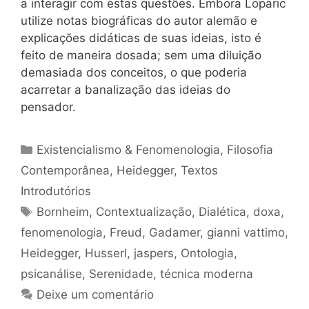
a interagir com estas questões. Embora Loparic
utilize notas biográficas do autor alemão e
explicações didáticas de suas ideias, isto é
feito de maneira dosada; sem uma diluição
demasiada dos conceitos, o que poderia
acarretar a banalização das ideias do
pensador.
Categorias
Existencialismo & Fenomenologia
,
Filosofia
Contemporânea
,
Heidegger
,
Textos
Introdutórios
Tags
Bornheim
,
Contextualização
,
Dialética
,
doxa
,
fenomenologia
,
Freud
,
Gadamer
,
gianni vattimo
,
Heidegger
,
Husserl
,
jaspers
,
Ontologia
,
psicanálise
,
Serenidade
,
técnica moderna
Deixe um comentário