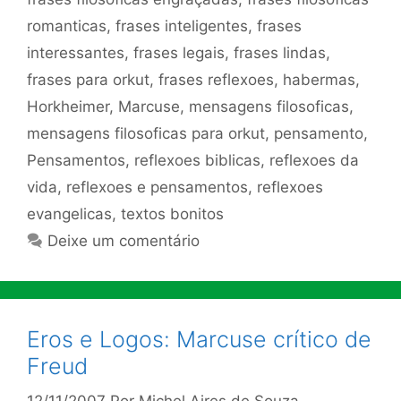
romanticas
,
frases inteligentes
,
frases
interessantes
,
frases legais
,
frases lindas
,
frases para orkut
,
frases reflexoes
,
habermas
,
Horkheimer
,
Marcuse
,
mensagens filosoficas
,
mensagens filosoficas para orkut
,
pensamento
,
Pensamentos
,
reflexoes biblicas
,
reflexoes da
vida
,
reflexoes e pensamentos
,
reflexoes
evangelicas
,
textos bonitos
Deixe um comentário
Eros e Logos: Marcuse crítico de
Freud
12/11/2007
Por
Michel Aires de Souza