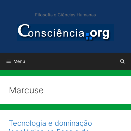
Pular
para
Filosofia e Ciências Humanas
o
conteúdo
Menu
Marcuse
Tecnologia e dominação