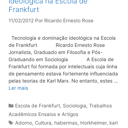
ideológica na Escola de
Frankfurt
11/02/2012
Por
Ricardo Ernesto Rose
Tecnologia e dominação ideológica na Escola
de Frankfurt Ricardo Ernesto Rose
Jornalista, Graduado em Filosofia e Pós-
Graduando em Sociologia A Escola de
Frankfurt foi formada por intelectuais cuja linha
de pensamento estava fortemente influenciada
pelas teorias de Karl Marx. No entanto, estes …
Ler mais
Categorias
Escola de Frankfurt
,
Sociologia
,
Trabalhos
Acadêmicos Ensaios e Artigos
Tags
Adorno
,
Cultura
,
habermas
,
Horkheimer
,
karl