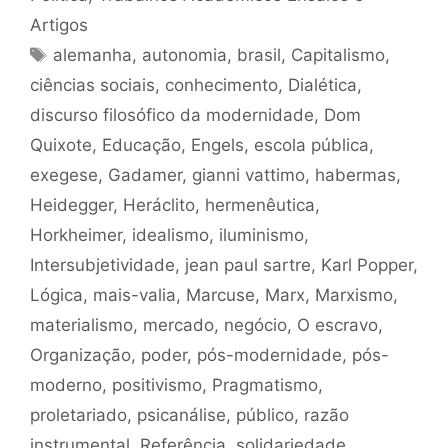
Artigos
Tags
alemanha
,
autonomia
,
brasil
,
Capitalismo
,
ciências sociais
,
conhecimento
,
Dialética
,
discurso filosófico da modernidade
,
Dom
Quixote
,
Educação
,
Engels
,
escola pública
,
exegese
,
Gadamer
,
gianni vattimo
,
habermas
,
Heidegger
,
Heráclito
,
hermenêutica
,
Horkheimer
,
idealismo
,
iluminismo
,
Intersubjetividade
,
jean paul sartre
,
Karl Popper
,
Lógica
,
mais-valia
,
Marcuse
,
Marx
,
Marxismo
,
materialismo
,
mercado
,
negócio
,
O escravo
,
Organização
,
poder
,
pós-modernidade
,
pós-
moderno
,
positivismo
,
Pragmatismo
,
proletariado
,
psicanálise
,
público
,
razão
instrumental
,
Referência
,
solidariedade
,