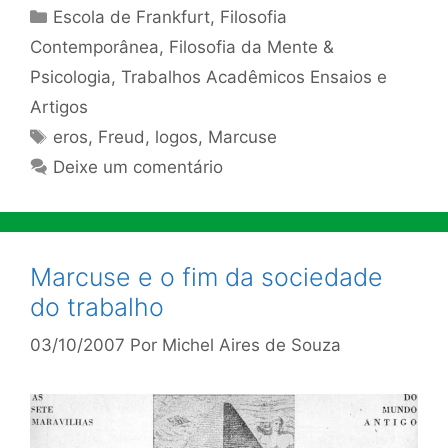
Categorias
Escola de Frankfurt
,
Filosofia
Contemporânea
,
Filosofia da Mente &
Psicologia
,
Trabalhos Acadêmicos Ensaios e
Artigos
Tags
eros
,
Freud
,
logos
,
Marcuse
Deixe um comentário
Marcuse e o fim da sociedade
do trabalho
03/10/2007
Por
Michel Aires de Souza