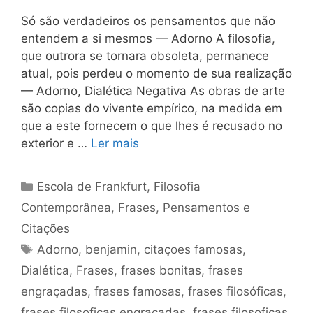
Só são verdadeiros os pensamentos que não
entendem a si mesmos — Adorno A filosofia,
que outrora se tornara obsoleta, permanece
atual, pois perdeu o momento de sua realização
— Adorno, Dialética Negativa As obras de arte
são copias do vivente empírico, na medida em
que a este fornecem o que lhes é recusado no
exterior e …
Ler mais
Categorias
Escola de Frankfurt
,
Filosofia
Contemporânea
,
Frases, Pensamentos e
Citações
Tags
Adorno
,
benjamin
,
citaçoes famosas
,
Dialética
,
Frases
,
frases bonitas
,
frases
engraçadas
,
frases famosas
,
frases filosóficas
,
frases filosoficas engraçadas
,
frases filosoficas