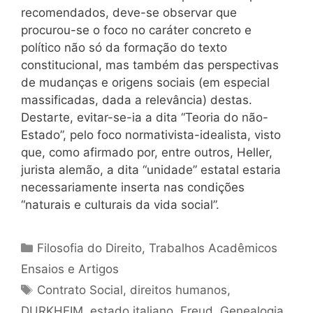
recomendados, deve-se observar que
procurou-se o foco no caráter concreto e
político não só da formação do texto
constitucional, mas também das perspectivas
de mudanças e origens sociais (em especial
massificadas, dada a relevância) destas.
Destarte, evitar-se-ia a dita “Teoria do não-
Estado”, pelo foco normativista-idealista, visto
que, como afirmado por, entre outros, Heller,
jurista alemão, a dita “unidade” estatal estaria
necessariamente inserta nas condições
“naturais e culturais da vida social”.
Categorias
Filosofia do Direito
,
Trabalhos Acadêmicos
Ensaios e Artigos
Tags
Contrato Social
,
direitos humanos
,
DURKHEIM
,
estado italiano
,
Freud
,
Genealogia