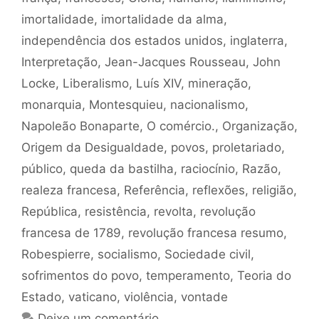
imortalidade
,
imortalidade da alma
,
independência dos estados unidos
,
inglaterra
,
Interpretação
,
Jean-Jacques Rousseau
,
John
Locke
,
Liberalismo
,
Luís XIV
,
mineração
,
monarquia
,
Montesquieu
,
nacionalismo
,
Napoleão Bonaparte
,
O comércio.
,
Organização
,
Origem da Desigualdade
,
povos
,
proletariado
,
público
,
queda da bastilha
,
raciocínio
,
Razão
,
realeza francesa
,
Referência
,
reflexões
,
religião
,
República
,
resistência
,
revolta
,
revolução
francesa de 1789
,
revolução francesa resumo
,
Robespierre
,
socialismo
,
Sociedade civil
,
sofrimentos do povo
,
temperamento
,
Teoria do
Estado
,
vaticano
,
violência
,
vontade
Deixe um comentário