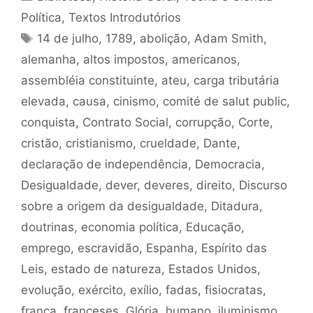
Política
,
Textos Introdutórios
Tags
14 de julho
,
1789
,
abolição
,
Adam Smith
,
alemanha
,
altos impostos
,
americanos
,
assembléia constituinte
,
ateu
,
carga tributária
elevada
,
causa
,
cinismo
,
comité de salut public
,
conquista
,
Contrato Social
,
corrupção
,
Corte
,
cristão
,
cristianismo
,
crueldade
,
Dante
,
declaração de independência
,
Democracia
,
Desigualdade
,
dever
,
deveres
,
direito
,
Discurso
sobre a origem da desigualdade
,
Ditadura
,
doutrinas
,
economia política
,
Educação
,
emprego
,
escravidão
,
Espanha
,
Espírito das
Leis
,
estado de natureza
,
Estados Unidos
,
evolução
,
exército
,
exílio
,
fadas
,
fisiocratas
,
frança
,
franceses
,
Glória
,
humano
,
iluminismo
,