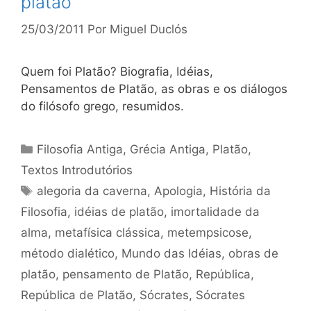
platão
25/03/2011
Por
Miguel Duclós
Quem foi Platão? Biografia, Idéias,
Pensamentos de Platão, as obras e os diálogos
do filósofo grego, resumidos.
Categorias
Filosofia Antiga
,
Grécia Antiga
,
Platão
,
Textos Introdutórios
Tags
alegoria da caverna
,
Apologia
,
História da
Filosofia
,
idéias de platão
,
imortalidade da
alma
,
metafísica clássica
,
metempsicose
,
método dialético
,
Mundo das Idéias
,
obras de
platão
,
pensamento de Platão
,
República
,
República de Platão
,
Sócrates
,
Sócrates