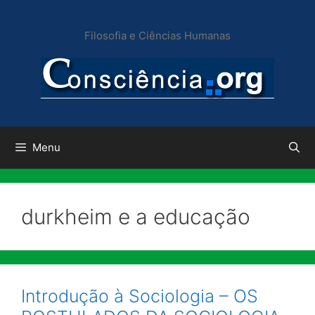
Pular
para
Filosofia e Ciências Humanas
o
conteúdo
Menu
durkheim e a educação
Introdução à Sociologia – OS