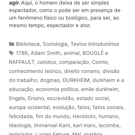
agir.
Aqui, o homem deixa de ser simples
espectador, como o pode ser em presença de
um fenômeno físico ou biológico, para ser, ao
mesmo tempo, espectador e ator.
Categorias
Biblioteca
,
Sociologia
,
Textos Introdutórios
Tags
1789
,
Adam Smith
,
animal
,
BOUGLÉ e
RAFFAULT
,
católico
,
comparação
,
Comte
,
conhecimento teórico
,
direito romano
,
divisão
do trabalho
,
dogmas
,
DURKHEIM
,
durkheim e a
educação
,
economia política
,
emile durkheim
,
Engels
,
Ensino
,
escravidão
,
estado social
,
europa ocidental
,
evolução
,
fatos
,
fatos sociais
,
felicidade
,
fim do mundo
,
Heródoto
,
humano
,
Ideologia
,
Immanoel Kant
,
karl marx
,
lacombe
,
legislador
,
Lucien Febvre
,
Mal
,
matéria
,