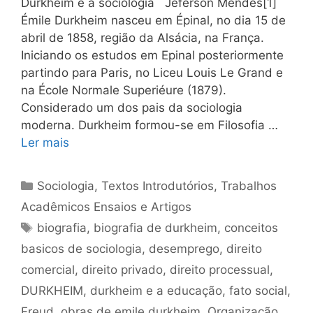
Durkheim e a sociologia Jéferson Mendes[1]
Émile Durkheim nasceu em Épinal, no dia 15 de
abril de 1858, região da Alsácia, na França.
Iniciando os estudos em Epinal posteriormente
partindo para Paris, no Liceu Louis Le Grand e
na École Normale Superiéure (1879).
Considerado um dos pais da sociologia
moderna. Durkheim formou-se em Filosofia …
Ler mais
Categorias
Sociologia
,
Textos Introdutórios
,
Trabalhos
Acadêmicos Ensaios e Artigos
Tags
biografia
,
biografia de durkheim
,
conceitos
basicos de sociologia
,
desemprego
,
direito
comercial
,
direito privado
,
direito processual
,
DURKHEIM
,
durkheim e a educação
,
fato social
,
Freud
,
obras de emile durkheim
,
Organização
,