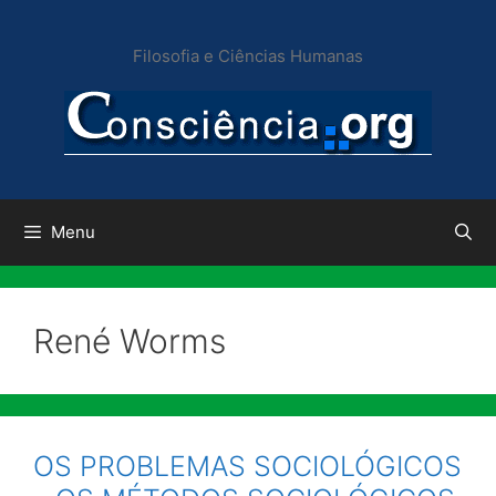
Pular
para
Filosofia e Ciências Humanas
o
conteúdo
Menu
René Worms
OS PROBLEMAS SOCIOLÓGICOS