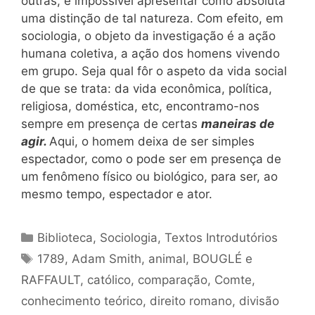
outras, é impossível apresentar como absoluta
uma distinção de tal natureza. Com efeito, em
sociologia, o objeto da investigação é a ação
humana coletiva, a ação dos homens vivendo
em grupo. Seja qual fôr o aspeto da vida social
de que se trata: da vida econômica, política,
religiosa, doméstica, etc, encontramo-nos
sempre em presença de certas
maneiras de
agir.
Aqui, o homem deixa de ser simples
espectador, como o pode ser em presença de
um fenômeno físico ou biológico, para ser, ao
mesmo tempo, espectador e ator.
Categorias
Biblioteca
,
Sociologia
,
Textos Introdutórios
Tags
1789
,
Adam Smith
,
animal
,
BOUGLÉ e
RAFFAULT
,
católico
,
comparação
,
Comte
,
conhecimento teórico
,
direito romano
,
divisão