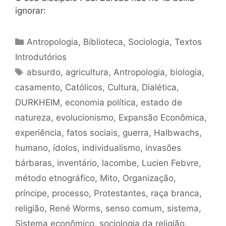
ignorar:
Categorias
Antropologia
,
Biblioteca
,
Sociologia
,
Textos
Introdutórios
Tags
absurdo
,
agricultura
,
Antropologia
,
biologia
,
casamento
,
Católicos
,
Cultura
,
Dialética
,
DURKHEIM
,
economia política
,
estado de
natureza
,
evolucionismo
,
Expansão Econômica
,
experiência
,
fatos sociais
,
guerra
,
Halbwachs
,
humano
,
ídolos
,
individualismo
,
invasões
bárbaras
,
inventário
,
lacombe
,
Lucien Febvre
,
método etnográfico
,
Mito
,
Organização
,
príncipe
,
processo
,
Protestantes
,
raça branca
,
religião
,
René Worms
,
senso comum
,
sistema
,
Sistema econômico
,
sociologia da religião
,