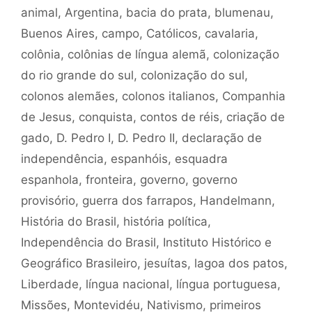
animal
,
Argentina
,
bacia do prata
,
blumenau
,
Buenos Aires
,
campo
,
Católicos
,
cavalaria
,
colônia
,
colônias de língua alemã
,
colonização
do rio grande do sul
,
colonização do sul
,
colonos alemães
,
colonos italianos
,
Companhia
de Jesus
,
conquista
,
contos de réis
,
criação de
gado
,
D. Pedro I
,
D. Pedro II
,
declaração de
independência
,
espanhóis
,
esquadra
espanhola
,
fronteira
,
governo
,
governo
provisório
,
guerra dos farrapos
,
Handelmann
,
História do Brasil
,
história política
,
Independência do Brasil
,
Instituto Histórico e
Geográfico Brasileiro
,
jesuítas
,
lagoa dos patos
,
Liberdade
,
língua nacional
,
língua portuguesa
,
Missões
,
Montevidéu
,
Nativismo
,
primeiros