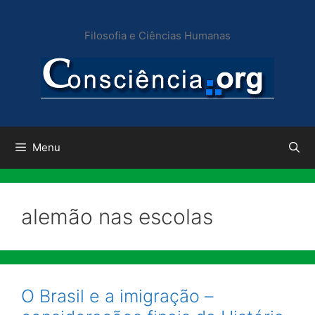
Pular
para
Filosofia e Ciências Humanas
o
conteúdo
Menu
alemão nas escolas
O Brasil e a imigração –