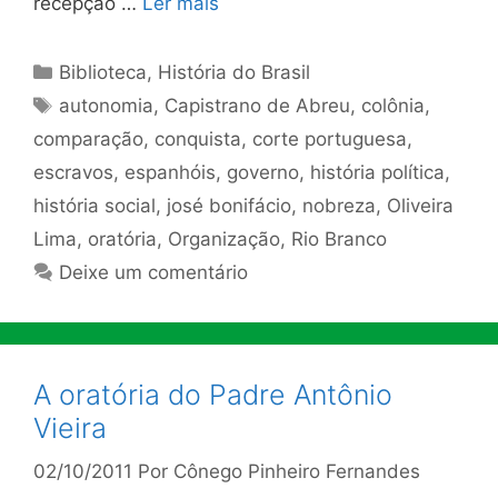
recepção …
Ler mais
Categorias
Biblioteca
,
História do Brasil
Tags
autonomia
,
Capistrano de Abreu
,
colônia
,
comparação
,
conquista
,
corte portuguesa
,
escravos
,
espanhóis
,
governo
,
história política
,
história social
,
josé bonifácio
,
nobreza
,
Oliveira
Lima
,
oratória
,
Organização
,
Rio Branco
Deixe um comentário
A oratória do Padre Antônio
Vieira
02/10/2011
Por
Cônego Pinheiro Fernandes