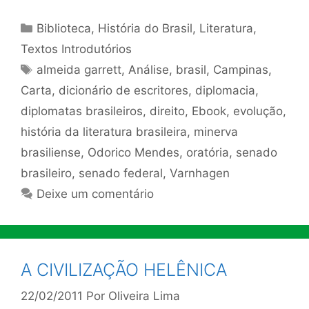
Categorias
Biblioteca
,
História do Brasil
,
Literatura
,
Textos Introdutórios
Tags
almeida garrett
,
Análise
,
brasil
,
Campinas
,
Carta
,
dicionário de escritores
,
diplomacia
,
diplomatas brasileiros
,
direito
,
Ebook
,
evolução
,
história da literatura brasileira
,
minerva
brasiliense
,
Odorico Mendes
,
oratória
,
senado
brasileiro
,
senado federal
,
Varnhagen
Deixe um comentário
A CIVILIZAÇÃO HELÊNICA
22/02/2011
Por
Oliveira Lima