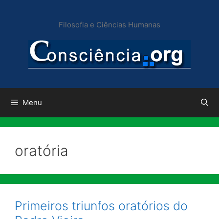
Pular
para
Filosofia e Ciências Humanas
o
conteúdo
Menu
oratória
Primeiros triunfos oratórios do