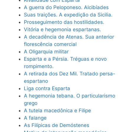
Rivalidade com Esparta
A guerra do Peloponeso. Alcibíades
Suas traições. A expedição da Sicilia.
Prosseguimento das hostilidades.
Vitória e hegemonia espartanas.
A decadência de Atenas. Sua anterior
florescência comercial
A Oligarquia militar
Esparta e a Pérsia. Tréguas e novo
rompimento.
A retirada dos Dez Mil. Tratado persa-
espartano
Liga contra Esparta
A hegemonia tebana. O particularismo
grego
A tutela macedônica e Filipe
A falange
As Filípicas de Demóstenes