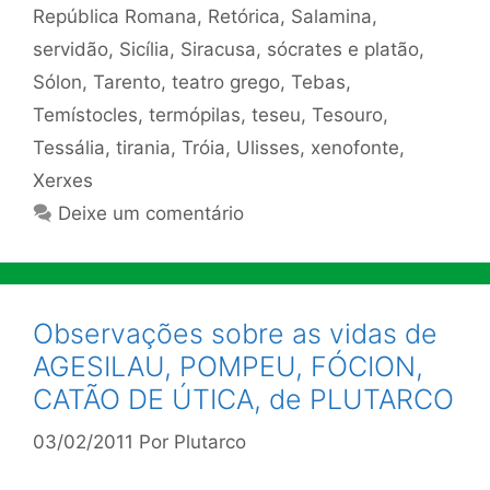
República Romana
,
Retórica
,
Salamina
,
servidão
,
Sicília
,
Siracusa
,
sócrates e platão
,
Sólon
,
Tarento
,
teatro grego
,
Tebas
,
Temístocles
,
termópilas
,
teseu
,
Tesouro
,
Tessália
,
tirania
,
Tróia
,
Ulisses
,
xenofonte
,
Xerxes
Deixe um comentário
Observações sobre as vidas de
AGESILAU, POMPEU, FÓCION,
CATÃO DE ÚTICA, de PLUTARCO
03/02/2011
Por
Plutarco