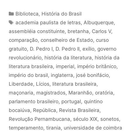
Categorias
Biblioteca
,
História do Brasil
Tags
academia paulista de letras
,
Albuquerque
,
assembléia constituinte
,
bretanha
,
Carlos V
,
comparação
,
conselheiro de Estado
,
curso
gratuito
,
D. Pedro I
,
D. Pedro II
,
exílio
,
governo
revolucionário
,
história da literatura
,
história da
literatura brasileira
,
imperial
,
império britânico
,
império do brasil
,
inglaterra
,
josé bonifácio
,
Liberdade
,
Lícios
,
literatura brasileira
,
maçonaria
,
magistrados
,
Maranhão
,
oratória
,
parlamento brasileiro
,
portugal
,
quintino
bocaiúva
,
República
,
Revista Brasileira
,
Revolução Pernambucana
,
século XIX
,
sonetos
,
temperamento
,
tirania
,
universidade de coimbra