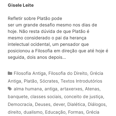
Gisele Leite
Refletir sobre Platão pode
ser um grande desafio mesmo nos dias de
hoje. Não resta dúvida de que Platão é
mesmo considerado o pai da herança
intelectual ocidental, um pensador que
posicionou a Filosofia em direção que até hoje é
seguida, dois anos depois…
Categorias
Filosofia Antiga
,
Filosofia do Direito
,
Grécia
Antiga
,
Platão
,
Sócrates
,
Textos Introdutórios
Tags
alma humana
,
antiga
,
artaxerxes
,
Atenas
,
banquete
,
classes sociais
,
conceito de justiça
,
Democracia
,
Deuses
,
dever
,
Dialética
,
Diálogos
,
direito
,
dualismo
,
Educação
,
Formas
,
Grécia