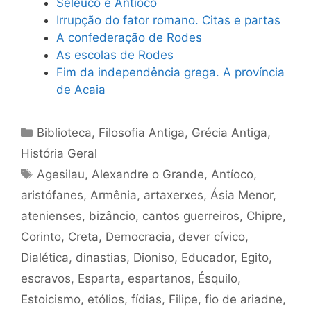
Seleuco e Antíoco
Irrupção do fator romano. Citas e partas
A confederação de Rodes
As escolas de Rodes
Fim da independência grega. A província
de Acaia
Categorias
Biblioteca
,
Filosofia Antiga
,
Grécia Antiga
,
História Geral
Tags
Agesilau
,
Alexandre o Grande
,
Antíoco
,
aristófanes
,
Armênia
,
artaxerxes
,
Ásia Menor
,
atenienses
,
bizâncio
,
cantos guerreiros
,
Chipre
,
Corinto
,
Creta
,
Democracia
,
dever cívico
,
Dialética
,
dinastias
,
Dioniso
,
Educador
,
Egito
,
escravos
,
Esparta
,
espartanos
,
Ésquilo
,
Estoicismo
,
etólios
,
fídias
,
Filipe
,
fio de ariadne
,