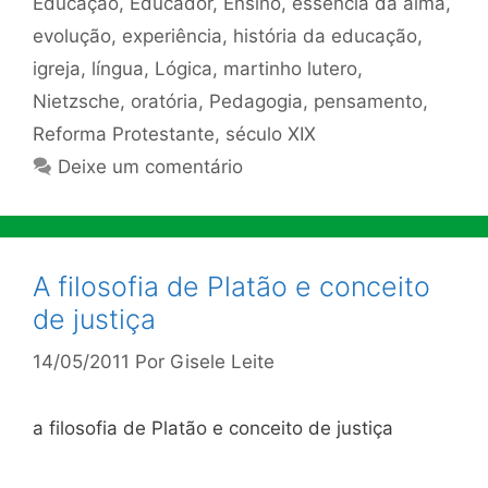
Educação
,
Educador
,
Ensino
,
essência da alma
,
evolução
,
experiência
,
história da educação
,
igreja
,
língua
,
Lógica
,
martinho lutero
,
Nietzsche
,
oratória
,
Pedagogia
,
pensamento
,
Reforma Protestante
,
século XIX
Deixe um comentário
A filosofia de Platão e conceito
de justiça
14/05/2011
Por
Gisele Leite
a filosofia de Platão e conceito de justiça