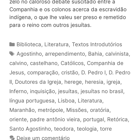
zelo no caloroso debate suscitado entre a
Companhia e os colonos acerca da escravidão
indígena, o que lhe valeu ser preso e remetido
para o reino com outros jesuítas.
Categorias
Biblioteca
,
Literatura
,
Textos Introdutórios
Tags
Agostinho
,
arrependimento
,
Bahia
,
calvinista
,
calvino
,
castelhano
,
Católicos
,
Companhia de
Jesus
,
comparação
,
cristão
,
D. Pedro I
,
D. Pedro
II
,
Doutores da Igreja
,
herege
,
heresia
,
igreja
,
Inferno
,
inquisição
,
jesuítas
,
jesuítas no brasil
,
língua portuguesa
,
Lisboa
,
Literatura
,
Maranhão
,
metrópole
,
Missões
,
oratória
,
oriente
,
padre antônio vieira
,
portugal
,
Retórica
,
Santo Agostinho
,
teodora
,
teologia
,
torre
Deixe um comentário