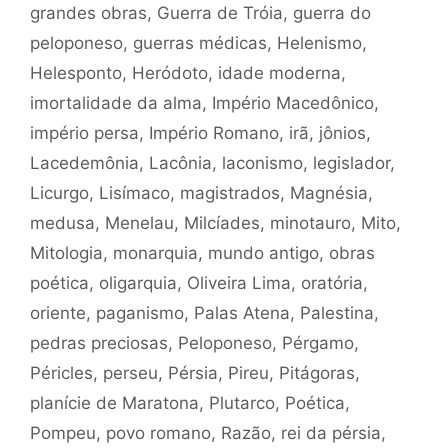
grandes obras
,
Guerra de Tróia
,
guerra do
peloponeso
,
guerras médicas
,
Helenismo
,
Helesponto
,
Heródoto
,
idade moderna
,
imortalidade da alma
,
Império Macedônico
,
império persa
,
Império Romano
,
irã
,
jônios
,
Lacedemônia
,
Lacônia
,
laconismo
,
legislador
,
Licurgo
,
Lisímaco
,
magistrados
,
Magnésia
,
medusa
,
Menelau
,
Milcíades
,
minotauro
,
Mito
,
Mitologia
,
monarquia
,
mundo antigo
,
obras
poética
,
oligarquia
,
Oliveira Lima
,
oratória
,
oriente
,
paganismo
,
Palas Atena
,
Palestina
,
pedras preciosas
,
Peloponeso
,
Pérgamo
,
Péricles
,
perseu
,
Pérsia
,
Pireu
,
Pitágoras
,
planície de Maratona
,
Plutarco
,
Poética
,
Pompeu
,
povo romano
,
Razão
,
rei da pérsia
,