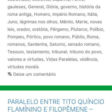
gauleses
,
General
,
Glória
,
governo
,
história da
roma antiga
,
Homero
,
Império Romano
,
Itália
,
Juno
,
lágrimas nos olhos
,
Mânlio
,
Marte
,
novas
leis
,
orador
,
oratória
,
Pérgamo
,
Plutarco
,
Políbio
,
Pompeu
,
Pórtico
,
povo romano
,
Públio
,
Roma
,
romanos
,
Sardenha
,
Saturno
,
senado romano
,
Tesouro
,
testamento
,
tribunal
,
tribuno do povo
,
valores e virtudes
,
Vidas Paralelas
,
violência
,
virtudes morais
Deixe um comentário
PARALELO ENTRE TITO QUÍNCIO
FLAMÍNINO E FILOPÊMENE –