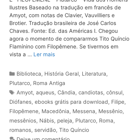
Ilustres Baseado na tradução em francês de
Amyot, com notas de Clavier, Vauvilliers e
Brotier. Tradução brasileira de José Carlos
Chaves. Fonte: Ed. das Américas I. Chegou
agora o momento de compararmos Tito Quíncio
Flamínino com Filopêmene. Se tivermos em
vista a …
Ler mais
Categorias
Biblioteca
,
História Geral
,
Literatura
,
Plutarco
,
Roma Antiga
Tags
Amyot
,
aqueus
,
Cândia
,
candiotas
,
cônsul
,
Diófanes
,
ebooks grátis para download
,
Filipe
,
Filopêmene
,
Macedônia
,
Messena
,
Messênio
,
messênios
,
Nábis
,
peleja
,
Plutarco
,
Roma
,
romanos
,
servidão
,
Tito Quíncio
Deixe um comentário