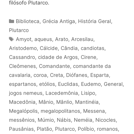
filósofo Plutarco.
Categorias
Biblioteca
,
Grécia Antiga
,
História Geral
,
Plutarco
Tags
Amyot
,
aqueus
,
Arato
,
Arcesilau
,
Aristodemo
,
Cálcide
,
Cândia
,
candiotas
,
Cassandro
,
cidade de Argos
,
Cirene
,
Cleômenes
,
Comandante
,
comandante da
cavalaria
,
coroa
,
Creta
,
Diófanes
,
Esparta
,
espartanos
,
etólios
,
Euclidas
,
Eudemo
,
General
,
jogos nemeus
,
Lacedemônia
,
Lisipo
,
Macedônia
,
Mânio
,
Mânlio
,
Mantinéia
,
Megalópolis
,
megalopolitanos
,
Messena
,
messênios
,
Múmio
,
Nábis
,
Neméia
,
Nicocles
,
Pausânias
,
Platão
,
Plutarco
,
Políbio
,
romanos
,