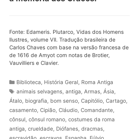
Fonte: Edameris. Plutarco, Vidas dos Homens
Ilustres, volume VII. Tradução brasileira de
Carlos Chaves com base na versão francesa de
de 1616 de Amyot com notas de Brotier,
Vauvilliers e Clavier.
Categorias
Biblioteca
,
História Geral
,
Roma Antiga
Tags
animais selvagens
,
antiga
,
Armas
,
Ásia
,
Átalo
,
biografia
,
bom senso
,
Capitólio
,
Cartago
,
casamento
,
Cipião
,
Cláudio
,
Comandante
,
cônsul
,
cônsul romano
,
costumes da roma
antiga
,
crueldade
,
Diófanes
,
dracmas
,
escravidão
,
escravos
,
Espanha
,
Fúlvio
,