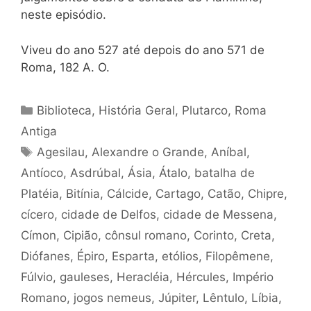
neste episódio.
Viveu do ano 527 até depois do ano 571 de
Roma, 182 A. O.
Categorias
Biblioteca
,
História Geral
,
Plutarco
,
Roma
Antiga
Tags
Agesilau
,
Alexandre o Grande
,
Aníbal
,
Antíoco
,
Asdrúbal
,
Ásia
,
Átalo
,
batalha de
Platéia
,
Bitínia
,
Cálcide
,
Cartago
,
Catão
,
Chipre
,
cícero
,
cidade de Delfos
,
cidade de Messena
,
Címon
,
Cipião
,
cônsul romano
,
Corinto
,
Creta
,
Diófanes
,
Épiro
,
Esparta
,
etólios
,
Filopêmene
,
Fúlvio
,
gauleses
,
Heracléia
,
Hércules
,
Império
Romano
,
jogos nemeus
,
Júpiter
,
Lêntulo
,
Líbia
,