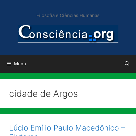
Pular
para
Filosofia e Ciências Humanas
o
conteúdo
Menu
cidade de Argos
Lúcio Emílio Paulo Macedônico –