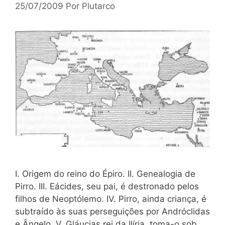
25/07/2009
Por
Plutarco
I. Origem do reino do Épiro. II. Genealogia de
Pirro. III. Eácides, seu pai, é destronado pelos
filhos de Neoptólemo. IV. Pirro, ainda criança, é
subtraído às suas perseguições por Andróclidas
e Ângelo. V. Gláucias,rei da Ilíria, toma-o sob