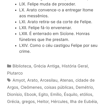
LIX. Felipe muda de proceder.
LX. Arato convence-o a entregar Itome
aos messênios.
LXI. Arato retira-se da corte de Felipe.
LXII. Felipe fá-lo envenenar.
LXIII. É enterrado em Sicíone. Honras
fúnebres que lhe prestam.
LXIV. Como o céu castigou Felipe por seu
crime.
Categorias
Biblioteca
,
Grécia Antiga
,
História Geral
,
Plutarco
Tags
Amyot
,
Arato
,
Arcesilau
,
Atenas
,
cidade de
Argos
,
Cleômenes
,
coisas públicas
,
Demétrio
,
Dionísio
,
Ebook
,
Egito
,
Emílio
,
Ésquilo
,
etólios
,
Grécia
,
gregos
,
Heitor
,
Hércules
,
Ilha de Eubéia
,