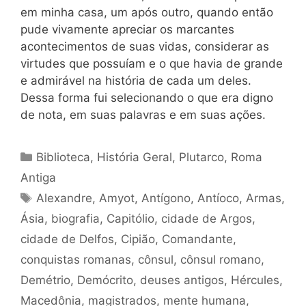
em minha casa, um após outro, quando então
pude vivamente apreciar os marcantes
acontecimentos de suas vidas, considerar as
virtudes que possuíam e o que havia de grande
e admirável na história de cada um deles.
Dessa forma fui selecionando o que era digno
de nota, em suas palavras e em suas ações.
Categorias
Biblioteca
,
História Geral
,
Plutarco
,
Roma
Antiga
Tags
Alexandre
,
Amyot
,
Antígono
,
Antíoco
,
Armas
,
Ásia
,
biografia
,
Capitólio
,
cidade de Argos
,
cidade de Delfos
,
Cipião
,
Comandante
,
conquistas romanas
,
cônsul
,
cônsul romano
,
Demétrio
,
Demócrito
,
deuses antigos
,
Hércules
,
Macedônia
,
magistrados
,
mente humana
,