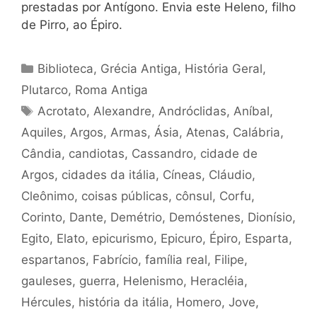
prestadas por Antígono. Envia este Heleno, filho
de Pirro, ao Épiro.
Categorias
Biblioteca
,
Grécia Antiga
,
História Geral
,
Plutarco
,
Roma Antiga
Tags
Acrotato
,
Alexandre
,
Andróclidas
,
Aníbal
,
Aquiles
,
Argos
,
Armas
,
Ásia
,
Atenas
,
Calábria
,
Cândia
,
candiotas
,
Cassandro
,
cidade de
Argos
,
cidades da itália
,
Cíneas
,
Cláudio
,
Cleônimo
,
coisas públicas
,
cônsul
,
Corfu
,
Corinto
,
Dante
,
Demétrio
,
Demóstenes
,
Dionísio
,
Egito
,
Elato
,
epicurismo
,
Epicuro
,
Épiro
,
Esparta
,
espartanos
,
Fabrício
,
família real
,
Filipe
,
gauleses
,
guerra
,
Helenismo
,
Heracléia
,
Hércules
,
história da itália
,
Homero
,
Jove
,