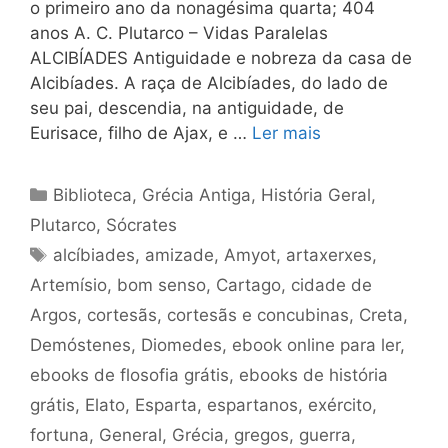
o primeiro ano da nonagésima quarta; 404
anos A. C. Plutarco – Vidas Paralelas
ALCIBÍADES Antiguidade e nobreza da casa de
Alcibíades. A raça de Alcibíades, do lado de
seu pai, descendia, na antiguidade, de
Eurisace, filho de Ajax, e …
Ler mais
Categorias
Biblioteca
,
Grécia Antiga
,
História Geral
,
Plutarco
,
Sócrates
Tags
alcíbiades
,
amizade
,
Amyot
,
artaxerxes
,
Artemísio
,
bom senso
,
Cartago
,
cidade de
Argos
,
cortesãs
,
cortesãs e concubinas
,
Creta
,
Demóstenes
,
Diomedes
,
ebook online para ler
,
ebooks de flosofia grátis
,
ebooks de história
grátis
,
Elato
,
Esparta
,
espartanos
,
exército
,
fortuna
,
General
,
Grécia
,
gregos
,
guerra
,