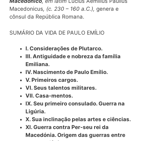
Macedônico
, em latim
Lucius Aemilius Paullus
Macedonicus
, (c. 230 – 160 a.C.),
genera e
cônsul da República Romana.
SUMÁRIO DA VIDA DE PAULO EMÍLIO
I. Considerações de Plutarco.
III. Antiguidade e nobreza da família
Emiliana.
IV. Nascimento de Paulo Emílio.
V. Primeiros cargos.
VI. Seus talentos militares.
VII. Casa-mentos.
IX. Seu primeiro consulado. Guerra na
Ligúria.
X. Sua inclinação pelas artes e ciências.
XI. Guerra contra Per-seu rei da
Macedónia. Origem das guerras entre