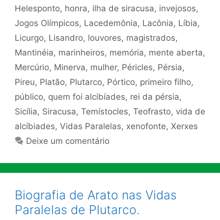
Helesponto
,
honra
,
ilha de siracusa
,
invejosos
,
Jogos Olímpicos
,
Lacedemônia
,
Lacônia
,
Líbia
,
Licurgo
,
Lisandro
,
louvores
,
magistrados
,
Mantinéia
,
marinheiros
,
memória
,
mente aberta
,
Mercúrio
,
Minerva
,
mulher
,
Péricles
,
Pérsia
,
Pireu
,
Platão
,
Plutarco
,
Pórtico
,
primeiro filho
,
público
,
quem foi alcibíades
,
rei da pérsia
,
Sicília
,
Siracusa
,
Temístocles
,
Teofrasto
,
vida de
alcíbiades
,
Vidas Paralelas
,
xenofonte
,
Xerxes
Deixe um comentário
Biografia de Arato nas Vidas
Paralelas de Plutarco.