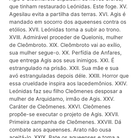
que tinham restaurado Leónidas. Este foge. XV.
Agesilau evita a partilha das terras. XVI. Agis é
mandado em socorro dos aqueenses contra os
etólios. XVII. Leónidas torna a subir ao trono.
XVIII. Admirável proceder de Quelonis, mulher
de Cleômbroto. XIX. Cleômbroto vai ao exílio,
sua mulher segue-o. XX. Perfídia de Anfares,
que entrega Agis aos seus inimigos. XXI. É
estrangulado na prisão. XXII. Sua mãe e sua
avó estranguladas depois déle. XXIII. Horror que
essa crueldade inspira aos lacedemônios. XXIV.
Leónidas faz seu filho Cleômenes desposar a
mulher de Arquidamo, irmão de Agis. XXV.
Caráter de Cleômenes. XXVI. Cleômenes
propõe-se executar o projeto de Agis. XXVII.
Primeira campanha de Cleômenes. XXVIII. Dá
combate aos aqueenses. Arato não ousa
aceitá-lo. XXIX. Bate os aqueenses e toma a