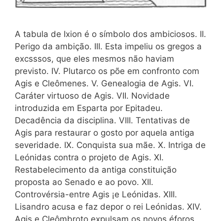
A tabula de Ixion é o símbolo dos ambiciosos. II.
Perigo da ambição. III. Esta impeliu os gregos a
excsssos, que eles mesmos não haviam
previsto. IV. Plutarco os põe em confronto com
Agis e Cleômenes. V. Genealogia de Agis. VI.
Caráter virtuoso de Agis. VII. Novidade
introduzida em Esparta por Epitadeu.
Decadência da disciplina. VIII. Tentativas de
Agis para restaurar o gosto por aquela antiga
severidade. IX. Conquista sua mãe. X. Intriga de
Leónidas contra o projeto de Agis. XI.
Restabelecimento da antiga constituição
proposta ao Senado e ao povo. XII.
Controvérsia-entre Agis ¡e Leónidas. XIII.
Lisandro acusa e faz depor o rei Leónidas. XIV.
Agis e Cleômbroto expulsam os novos éforos,