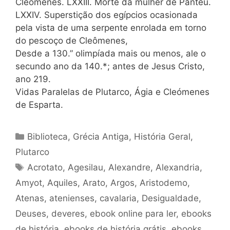
Cleômenes. LXXIII. Morte da mulher de Panteu.
LXXIV. Superstição dos egípcios ocasionada
pela vista de uma serpente enrolada em torno
do pescoço de Cleômenes,
Desde a 130.” olimpíada mais ou menos, ale o
secundo ano da 140.*; antes de Jesus Cristo,
ano 219.
Vidas Paralelas de Plutarco, Ágia e Cleómenes
de Esparta.
Categorias
Biblioteca
,
Grécia Antiga
,
História Geral
,
Plutarco
Tags
Acrotato
,
Agesilau
,
Alexandre
,
Alexandria
,
Amyot
,
Aquiles
,
Arato
,
Argos
,
Aristodemo
,
Atenas
,
atenienses
,
cavalaria
,
Desigualdade
,
Deuses
,
deveres
,
ebook online para ler
,
ebooks
de história
,
ebooks de história grátis
,
ebooks