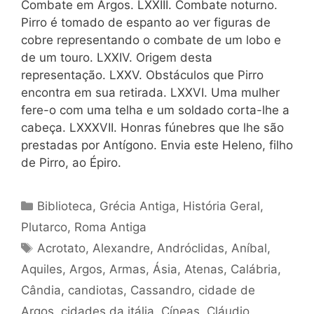
Combate em Argos. LXXIII. Combate noturno.
Pirro é tomado de espanto ao ver figuras de
cobre representando o combate de um lobo e
de um touro. LXXIV. Origem desta
representação. LXXV. Obstáculos que Pirro
encontra em sua retirada. LXXVI. Uma mulher
fere-o com uma telha e um soldado corta-lhe a
cabeça. LXXXVII. Honras fúnebres que lhe são
prestadas por Antígono. Envia este Heleno, filho
de Pirro, ao Épiro.
Categorias
Biblioteca
,
Grécia Antiga
,
História Geral
,
Plutarco
,
Roma Antiga
Tags
Acrotato
,
Alexandre
,
Andróclidas
,
Aníbal
,
Aquiles
,
Argos
,
Armas
,
Ásia
,
Atenas
,
Calábria
,
Cândia
,
candiotas
,
Cassandro
,
cidade de
Argos
,
cidades da itália
,
Cíneas
,
Cláudio
,