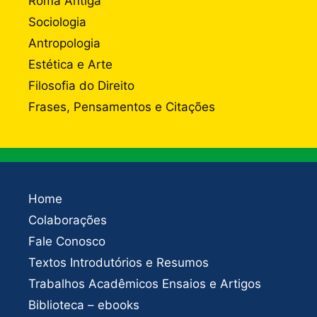
Roma Antiga
Sociologia
Antropologia
Estética e Arte
Filosofia do Direito
Frases, Pensamentos e Citações
Home
Colaborações
Fale Conosco
Textos Introdutórios e Resumos
Trabalhos Acadêmicos Ensaios e Artigos
Biblioteca – ebooks