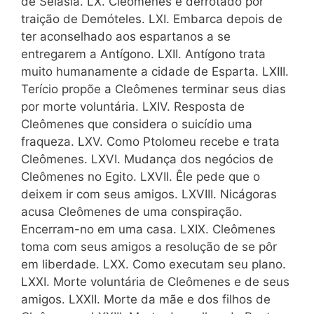
de Selásia. LX. Cleômenes é derrotado por
traição de Demóteles. LXI. Embarca depois de
ter aconselhado aos espartanos a se
entregarem a Antígono. LXII. Antígono trata
muito humanamente a cidade de Esparta. LXIII.
Terício propõe a Cleômenes terminar seus dias
por morte voluntária. LXIV. Resposta de
Cleômenes que considera o suicídio uma
fraqueza. LXV. Como Ptolomeu recebe e trata
Cleômenes. LXVI. Mudança dos negócios de
Cleômenes no Egito. LXVII. Êle pede que o
deixem ir com seus amigos. LXVIII. Nicágoras
acusa Cleômenes de uma conspiração.
Encerram-no em uma casa. LXIX. Cleômenes
toma com seus amigos a resolução de se pôr
em liberdade. LXX. Como executam seu plano.
LXXI. Morte voluntária de Cleômenes e de seus
amigos. LXXII. Morte da mãe e dos filhos de