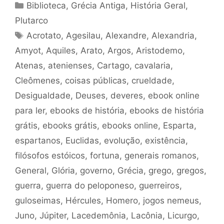
Categorias
Biblioteca
,
Grécia Antiga
,
História Geral
,
Plutarco
Tags
Acrotato
,
Agesilau
,
Alexandre
,
Alexandria
,
Amyot
,
Aquiles
,
Arato
,
Argos
,
Aristodemo
,
Atenas
,
atenienses
,
Cartago
,
cavalaria
,
Cleômenes
,
coisas públicas
,
crueldade
,
Desigualdade
,
Deuses
,
deveres
,
ebook online
para ler
,
ebooks de história
,
ebooks de história
grátis
,
ebooks grátis
,
ebooks online
,
Esparta
,
espartanos
,
Euclidas
,
evolução
,
existência
,
filósofos estóicos
,
fortuna
,
generais romanos
,
General
,
Glória
,
governo
,
Grécia
,
grego
,
gregos
,
guerra
,
guerra do peloponeso
,
guerreiros
,
guloseimas
,
Hércules
,
Homero
,
jogos nemeus
,
Juno
,
Júpiter
,
Lacedemônia
,
Lacônia
,
Licurgo
,