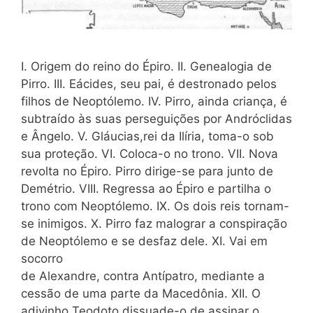
I. Origem do reino do Épiro. II. Genealogia de
Pirro. III. Eácides, seu pai, é destronado pelos
filhos de Neoptólemo. IV. Pirro, ainda criança, é
subtraído às suas perseguições por Andróclidas
e Ângelo. V. Gláucias,rei da Ilíria, toma-o sob
sua proteção. VI. Coloca-o no trono. VII. Nova
revolta no Épiro. Pirro dirige-se para junto de
Demétrio. VIII. Regressa ao Épiro e partilha o
trono com Neoptólemo. IX. Os dois reis tornam-
se inimigos. X. Pirro faz malograr a conspiração
de Neoptólemo e se desfaz dele. XI. Vai em
socorro
de Alexandre, contra Antípatro, mediante a
cessão de uma parte da Macedônia. XII. O
adivinho Teodoto dissuade-o de assinar o