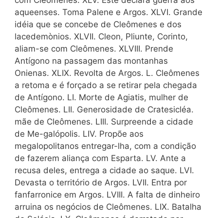
com Cleômenes. XLV. Éste declara guerra aos
aqueenses. Toma Palene e Argos. XLVI. Grande
idéia que se concebe de Cleômenes e dos
lacedemònios. XLVII. Cleon, Pliunte, Corinto,
aliam-se com Cleômenes. XLVIII. Prende
Antígono na passagem das montanhas
Onienas. XLIX. Revolta de Argos. L. Cleômenes
a retoma e é forçado a se retirar pela chegada
de Antígono. LI. Morte de Agiatis, mulher de
Cleômenes. LII. Generosidade de Cratesicléa.
mãe de Cleômenes. LIII. Surpreende a cidade
de Me-galópolis. LIV. Propõe aos
megalopolitanos entregar-lha, com a condição
de fazerem aliança com Esparta. LV. Ante a
recusa deles, entrega a cidade ao saque. LVI.
Devasta o território de Argos. LVII. Entra por
fanfarronice em Argos. LVIII. A falta de dinheiro
arruina os negócios de Cleômenes. LIX. Batalha