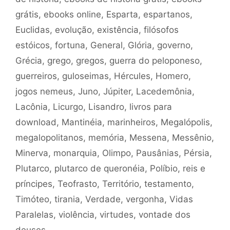
grátis
,
ebooks online
,
Esparta
,
espartanos
,
Euclidas
,
evolução
,
existência
,
filósofos
estóicos
,
fortuna
,
General
,
Glória
,
governo
,
Grécia
,
grego
,
gregos
,
guerra do peloponeso
,
guerreiros
,
guloseimas
,
Hércules
,
Homero
,
jogos nemeus
,
Juno
,
Júpiter
,
Lacedemônia
,
Lacônia
,
Licurgo
,
Lisandro
,
livros para
download
,
Mantinéia
,
marinheiros
,
Megalópolis
,
megalopolitanos
,
memória
,
Messena
,
Messênio
,
Minerva
,
monarquia
,
Olimpo
,
Pausânias
,
Pérsia
,
Plutarco
,
plutarco de queronéia
,
Políbio
,
reis e
príncipes
,
Teofrasto
,
Território
,
testamento
,
Timóteo
,
tirania
,
Verdade
,
vergonha
,
Vidas
Paralelas
,
violência
,
virtudes
,
vontade dos