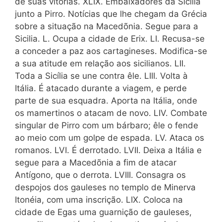
de suas vitórias. XLIX. Embaixadores da Sicília
junto a Pirro. Notícias que lhe chegam da Grécia
sobre a situação na Macedõnia. Segue para a
Sicilia. L. Ocupa a cidade de Erix. LI. Recusa-se
a conceder a paz aos cartagineses. Modifica-se
a sua atitude em relação aos sicilianos. LII.
Toda a Sicília se une contra êle. LIII. Volta à
Itália. É atacado durante a viagem, e perde
parte de sua esquadra. Aporta na Itália, onde
os mamertinos o atacam de novo. LIV. Combate
singular de Pirro com um bárbaro; êle o fende
ao meio com um golpe de espada. LV. Ataca os
romanos. LVI. É derrotado. LVII. Deixa a Itália e
segue para a Macedõnia a fim de atacar
Antígono, que o derrota. LVIII. Consagra os
despojos dos gauleses no templo de Minerva
Itonéia, com uma inscrição. LIX. Coloca na
cidade de Egas uma guarnição de gauleses,