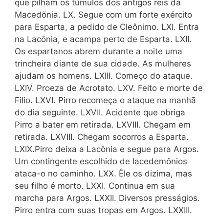
que pilham os túmulos dos antigos reis da
Macedõnia. LX. Segue com um forte exército
para Esparta, a pedido de Cleônimo. LXI. Entra
na Lacônia, e acampa perto de Esparta. LXII.
Os espartanos abrem durante a noite uma
trincheira diante de sua cidade. As mulheres
ajudam os homens. LXIII. Começo do ataque.
LXIV. Proeza de Acrotato. LXV. Feito e morte de
Filio. LXVI. Pirro recomeça o ataque na manhã
do dia seguinte. LXVII. Acidente que obriga
Pirro a bater em retirada. LXVIII. Chegam em
retirada. LXVIII. Chegam socorros a Esparta.
LXIX.Pirro deixa a Lacônia e segue para Argos.
Um contingente escolhido de lacedemônios
ataca-o no caminho. LXX. Êle os dizima, mas
seu filho é morto. LXXI. Continua em sua
marcha para Argos. LXXII. Diversos presságios.
Pirro entra com suas tropas em Argos. LXXIII.