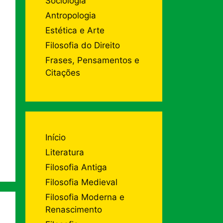
Sociologia
Antropologia
Estética e Arte
Filosofia do Direito
Frases, Pensamentos e
Citações
Início
Literatura
Filosofia Antiga
Filosofia Medieval
Filosofia Moderna e
Renascimento