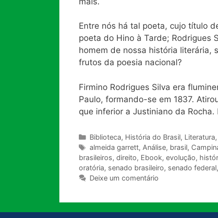
mais.
Entre nós há tal poeta, cujo títul
poeta do Hino à Tarde; Rodrigues Si
homem de nossa história literária
frutos da poesia nacional?
Firmino Rodrigues Silva era flumin
Paulo, formando-se em 1837. Atirou-
que inferior a Justiniano da Rocha
Categorias
Biblioteca
,
História do Brasil
,
Literatura
Tags
almeida garrett
,
Análise
,
brasil
,
Campin
brasileiros
,
direito
,
Ebook
,
evolução
,
histór
oratória
,
senado brasileiro
,
senado federal
Deixe um comentário