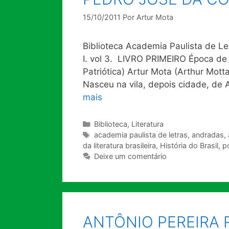
15/10/2011
Por
Artur Mota
Biblioteca Academia Paulista de Let
I. vol 3. LIVRO PRIMEIRO Época de 
Patriótica) Artur Mota (Arthur M
Nasceu na vila, depois cidade, de 
mais
Categorias
Biblioteca
,
Literatura
Tags
academia paulista de letras
,
andradas
,
da literatura brasileira
,
História do Brasil
,
p
Deixe um comentário
ANTÔNIO PEREIRA