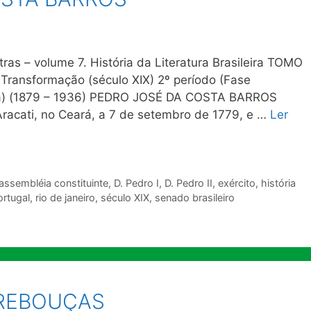
ras – volume 7. História da Literatura Brasileira TOMO
Transformação (século XIX) 2º período (Fase
otta) (1879 – 1936) PEDRO JOSÉ DA COSTA BARROS
Aracati, no Ceará, a 7 de setembro de 1779, e …
Ler
assembléia constituinte
,
D. Pedro I
,
D. Pedro II
,
exército
,
história
ortugal
,
rio de janeiro
,
século XIX
,
senado brasileiro
 REBOUÇAS