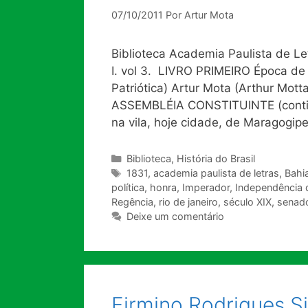
07/10/2011
Por
Artur Mota
Biblioteca Academia Paulista de Let
I. vol 3. LIVRO PRIMEIRO Época de 
Patriótica) Artur Mota (Arthur Mot
ASSEMBLÉIA CONSTITUINTE (conti
na vila, hoje cidade, de Maragogip
Categorias
Biblioteca
,
História do Brasil
Tags
1831
,
academia paulista de letras
,
Bahi
política
,
honra
,
Imperador
,
Independência d
Regência
,
rio de janeiro
,
século XIX
,
senado
Deixe um comentário
Firmino Rodrigues Si