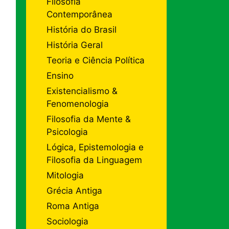
Filosofia
Contemporânea
História do Brasil
História Geral
Teoria e Ciência Política
Ensino
Existencialismo &
Fenomenologia
Filosofia da Mente &
Psicologia
Lógica, Epistemologia e
Filosofia da Linguagem
Mitologia
Grécia Antiga
Roma Antiga
Sociologia