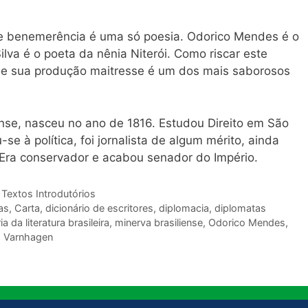
o de benemerência é uma só poesia. Odorico Mendes é o
lva é o poeta da nênia Niterói. Como riscar este
, se sua produção maitresse é um dos mais saborosos
ense, nasceu no ano de 1816. Estudou Direito em São
se à política, foi jornalista de algum mérito, ainda
. Era conservador e acabou senador do Império.
,
Textos Introdutórios
as
,
Carta
,
dicionário de escritores
,
diplomacia
,
diplomatas
ia da literatura brasileira
,
minerva brasiliense
,
Odorico Mendes
,
,
Varnhagen