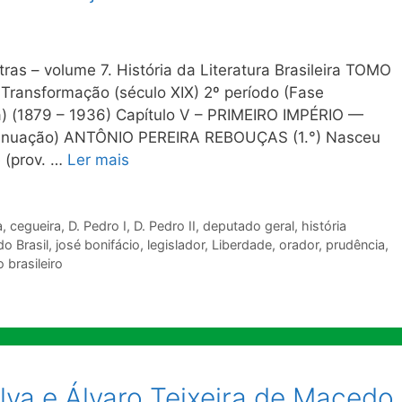
ras – volume 7. História da Literatura Brasileira TOMO
Transformação (século XIX) 2º período (Fase
ta) (1879 – 1936) Capítulo V – PRIMEIRO IMPÉRIO —
nuação) ANTÔNIO PEREIRA REBOUÇAS (1.°) Nasceu
e (prov. …
Ler mais
a
,
cegueira
,
D. Pedro I
,
D. Pedro II
,
deputado geral
,
história
o Brasil
,
josé bonifácio
,
legislador
,
Liberdade
,
orador
,
prudência
,
 brasileiro
lva e Álvaro Teixeira de Macedo