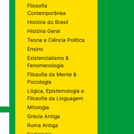
Filosofia
Contemporânea
História do Brasil
História Geral
Teoria e Ciência Política
Ensino
Existencialismo &
Fenomenologia
Filosofia da Mente &
Psicologia
Lógica, Epistemologia e
Filosofia da Linguagem
Mitologia
Grécia Antiga
Roma Antiga