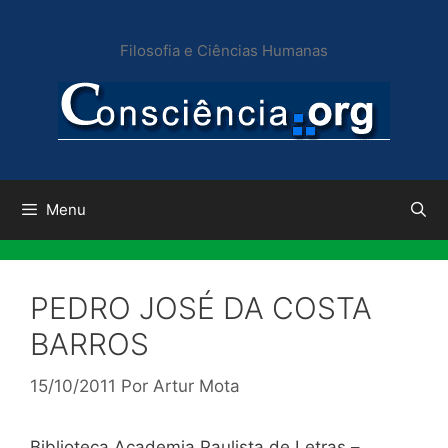
Pular
para
Filosofia e Ciências Humanas
o
conteúdo
Menu
PEDRO JOSÉ DA COSTA
BARROS
15/10/2011
Por
Artur Mota
Biblioteca Academia Paulista de Letras –