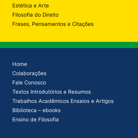
Estética e Arte
Filosofia do Direito
Frases, Pensamentos e Citações
Home
Colaborações
Fale Conosco
Textos Introdutórios e Resumos
Trabalhos Acadêmicos Ensaios e Artigos
Biblioteca – ebooks
Ensino de Filosofia