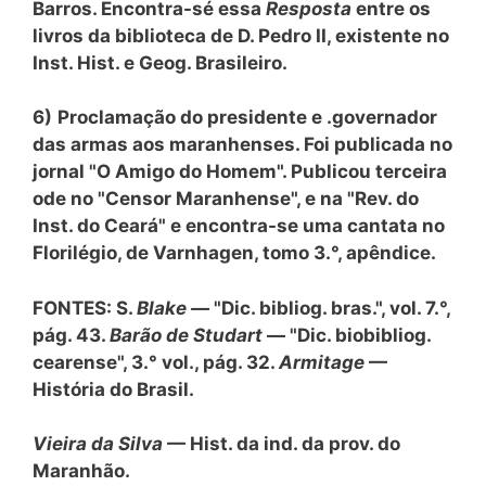
Barros. Encontra-sé essa
Resposta
entre os
livros da biblioteca de D. Pedro II, existente no
Inst. Hist. e Geog. Brasileiro.
6)
Proclamação do presidente e .governador
das armas aos maranhenses. Foi publicada no
jornal "O Amigo do Homem". Publicou terceira
ode no "Censor Maranhense", e na "Rev. do
Inst. do Ceará" e encontra-se uma cantata no
Florilégio, de Varnhagen, tomo 3.°, apêndice.
FONTES: S.
Blake —
"Dic. bibliog. bras.", vol. 7.°,
pág. 43.
Barão de Studart
— "Dic. biobibliog.
cearense", 3.° vol., pág. 32.
Armitage
—
História do Brasil.
Vieira da Silva
— Hist. da ind. da prov. do
Maranhão.