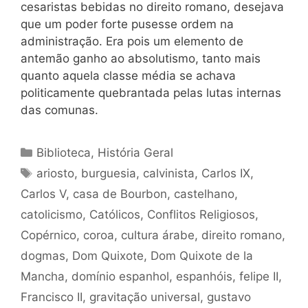
cesaristas bebidas no direito romano, desejava
que um poder forte pusesse ordem na
administração. Era pois um elemento de
antemão ganho ao absolutismo, tanto mais
quanto aquela classe média se achava
politicamente quebrantada pelas lutas internas
das comunas.
Categorias
Biblioteca
,
História Geral
Tags
ariosto
,
burguesia
,
calvinista
,
Carlos IX
,
Carlos V
,
casa de Bourbon
,
castelhano
,
catolicismo
,
Católicos
,
Conflitos Religiosos
,
Copérnico
,
coroa
,
cultura árabe
,
direito romano
,
dogmas
,
Dom Quixote
,
Dom Quixote de la
Mancha
,
domínio espanhol
,
espanhóis
,
felipe II
,
Francisco II
,
gravitação universal
,
gustavo