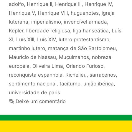
adolfo
,
Henrique II
,
Henrique III
,
Henrique IV
,
Henrique V
,
Henrique VIII
,
huguenotes
,
igreja
luterana
,
imperialismo
,
invencível armada
,
Kepler
,
liberdade religiosa
,
liga hanseática
,
Luís
XI
,
Luís XIII
,
Luís XIV
,
lutero protestantismo
,
martinho lutero
,
matança de São Bartolomeu
,
Maurício de Nassau
,
Muçulmanos
,
nobreza
européia
,
Oliveira Lima
,
Orlando Furioso
,
reconquista espanhola
,
Richelieu
,
sarracenos
,
sentimento nacional
,
taciturno
,
união ibérica
,
universidade de paris
Deixe um comentário