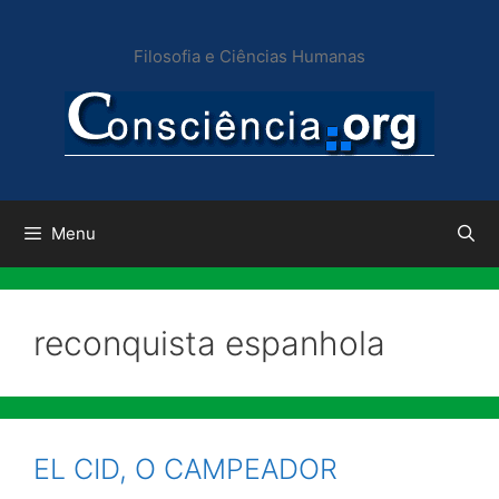
Pular
para
Filosofia e Ciências Humanas
o
conteúdo
Menu
reconquista espanhola
EL CID, O CAMPEADOR