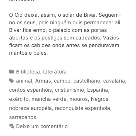
O Cid deixa, assim, o solar de Bivar. Seguem-
no os seus, pois ninguém quis permanecer ali.
Bivar fica ermo, o palácio com as portas
abertas e os postigos sem cadeados. Vazios
ficam os cabides onde antes se penduravam
mantos e peles.
Categorias
Biblioteca
,
Literatura
Tags
animal
,
Armas
,
campo
,
castelhano
,
cavalaria
,
contos espanhóis
,
cristianismo
,
Espanha
,
exército
,
mancha verde
,
mouros
,
Negros
,
nobreza européia
,
reconquista espanhola
,
sarracenos
Deixe um comentário