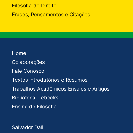
Filosofia do Direito
Frases, Pensamentos e Citações
Home
Colaborações
Fale Conosco
Textos Introdutórios e Resumos
Trabalhos Acadêmicos Ensaios e Artigos
Biblioteca – ebooks
Ensino de Filosofia
Salvador Dali