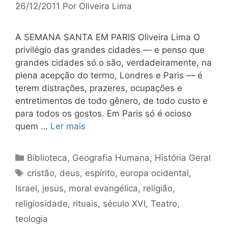
26/12/2011
Por
Oliveira Lima
A SEMANA SANTA EM PARIS Oliveira Lima O
privilégio das grandes cidades — e penso que
grandes cidades só o são, verdadeiramente, na
plena acepção do termo, Londres e Paris — é
terem distrações, prazeres, ocupações e
entretimentos de todo gênero, de todo custo e
para todos os gostos. Em Paris só é ocioso
quem …
Ler mais
Categorias
Biblioteca
,
Geografia Humana
,
História Geral
Tags
cristão
,
deus
,
espírito
,
europa ocidental
,
Israel
,
jesus
,
moral evangélica
,
religião
,
religiosidade
,
rituais
,
século XVI
,
Teatro
,
teologia