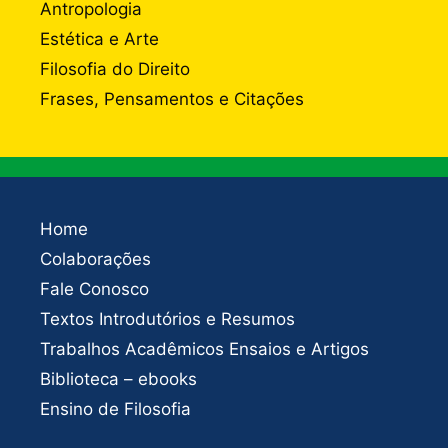
Antropologia
Estética e Arte
Filosofia do Direito
Frases, Pensamentos e Citações
Home
Colaborações
Fale Conosco
Textos Introdutórios e Resumos
Trabalhos Acadêmicos Ensaios e Artigos
Biblioteca – ebooks
Ensino de Filosofia