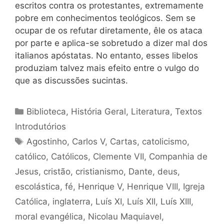
escritos contra os protestantes, extremamente
pobre em conhecimentos teológicos. Sem se
ocupar de os refutar diretamente, êle os ataca
por parte e aplica-se sobretudo a dizer mal dos
italianos apóstatas. No entanto, esses libelos
produziam talvez mais efeito entre o vulgo do
que as discussões sucintas.
Categorias
Biblioteca
,
História Geral
,
Literatura
,
Textos
Introdutórios
Tags
Agostinho
,
Carlos V
,
Cartas
,
catolicismo
,
católico
,
Católicos
,
Clemente VII
,
Companhia de
Jesus
,
cristão
,
cristianismo
,
Dante
,
deus
,
escolástica
,
fé
,
Henrique V
,
Henrique VIII
,
Igreja
Católica
,
inglaterra
,
Luís XI
,
Luís XII
,
Luís XIII
,
moral evangélica
,
Nicolau Maquiavel
,