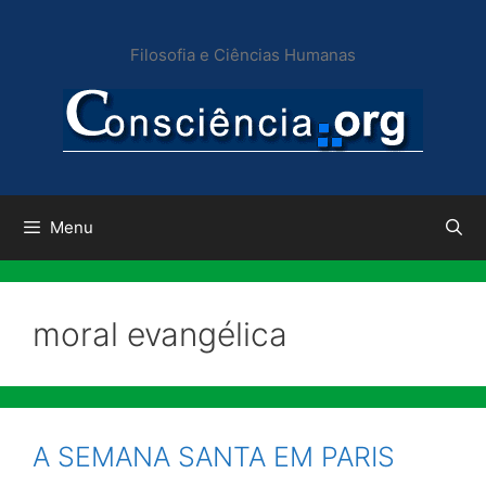
Pular
para
Filosofia e Ciências Humanas
o
conteúdo
Menu
moral evangélica
A SEMANA SANTA EM PARIS