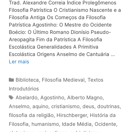
Trad. Alexandre Correia Índice Prolegômenos
Filosofia Patrística O Cristianismo Nascente e a
Filosofia Antiga Os Começos da Filosofia
Patrística Agostinho: O Mestre do Ocidente
Boécio: O Último Romano Dionísio Pseudo-
Areopagita Fim da Patrística A Filosofia
Escolástica Generalidades A Primitiva
Escolástica Origens Anselmo de Cantuária …
Ler mais
Categorias
Biblioteca
,
Filosofia Medieval
,
Textos
Introdutórios
Tags
Abelardo
,
Agostinho
,
Alberto Magno
,
Anselmo
,
aquino
,
cristianismo
,
deus
,
doutrinas
,
filosofia da religião
,
Hirschberger
,
História da
Filosofia
,
humanismo
,
Idade Média
,
Ocidente
,