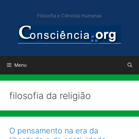
Pular
para
Filosofia e Ciências Humanas
o
conteúdo
Menu
filosofia da religião
O pensamento na era da