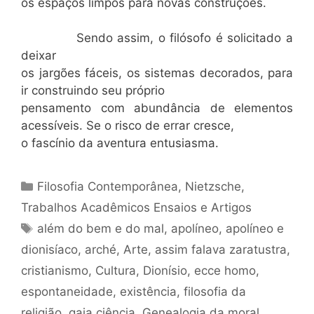
os espaços limpos para novas construções.
Sendo assim, o filósofo é solicitado a
deixar
os jargões fáceis, os sistemas decorados, para
ir construindo seu próprio
pensamento com abundância de elementos
acessíveis. Se o risco de errar cresce,
o fascínio da aventura entusiasma.
Categorias
Filosofia Contemporânea
,
Nietzsche
,
Trabalhos Acadêmicos Ensaios e Artigos
Tags
além do bem e do mal
,
apolíneo
,
apolíneo e
dionisíaco
,
arché
,
Arte
,
assim falava zaratustra
,
cristianismo
,
Cultura
,
Dionísio
,
ecce homo
,
espontaneidade
,
existência
,
filosofia da
religião
,
gaia ciência
,
Genealogia da moral
,