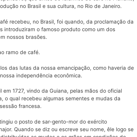
odução no Brasil e sua cultura, no Rio de Janeiro.
café recebeu, no Brasil, foi quando, da proclamação da
as introduziram o famoso produto como um dos
 em nossos brasões.
ao ramo de café.
olos das lutas da nossa emancipação, como haveria de
la nossa independência econômica.
il em 1727, vindo da Guiana, pelas mãos do oficial
eta, o qual recebeu algumas sementes e mudas da
sessão francesa.
tingiu o posto de sar-gento-mor do exército
 major. Quando se diz ou escreve seu nome, êle logo se
 distribuídas as mudas e os grãos em condições de