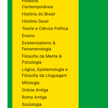
Filosofia
Contemporânea
História do Brasil
História Geral
Teoria e Ciência Política
Ensino
Existencialismo &
Fenomenologia
Filosofia da Mente &
Psicologia
Lógica, Epistemologia e
Filosofia da Linguagem
Mitologia
Grécia Antiga
Roma Antiga
Sociologia