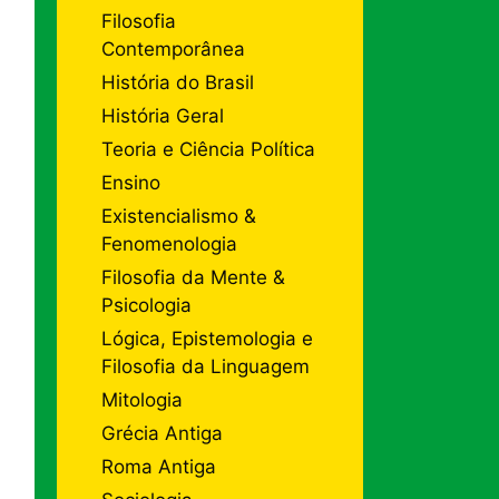
Filosofia
Contemporânea
História do Brasil
História Geral
Teoria e Ciência Política
Ensino
Existencialismo &
Fenomenologia
Filosofia da Mente &
Psicologia
Lógica, Epistemologia e
Filosofia da Linguagem
Mitologia
Grécia Antiga
Roma Antiga