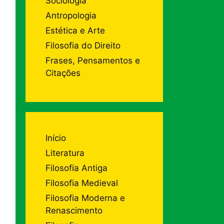
Sociologia
Antropologia
Estética e Arte
Filosofia do Direito
Frases, Pensamentos e
Citações
Início
Literatura
Filosofia Antiga
Filosofia Medieval
Filosofia Moderna e
Renascimento