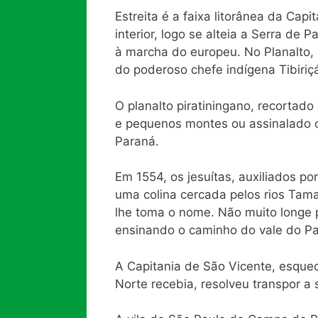
Estreita é a faixa litorânea da Cap
interior, logo se alteia a Serra d
à marcha do europeu. No Planalto, 
do poderoso chefe indígena Tibiriç
O planalto piratiningano, recortado
e pequenos montes ou assinalado co
Paraná.
Em 1554, os jesuítas, auxiliados po
uma colina cercada pelos rios Tam
lhe toma o nome. Não muito longe p
ensinando o caminho do vale do Par
A Capitania de São Vicente, esque
Norte recebia, resolveu transpor a 