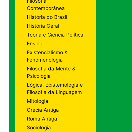
Filosofia
Contemporânea
História do Brasil
História Geral
Teoria e Ciência Política
Ensino
Existencialismo &
Fenomenologia
Filosofia da Mente &
Psicologia
Lógica, Epistemologia e
Filosofia da Linguagem
Mitologia
Grécia Antiga
Roma Antiga
Sociologia