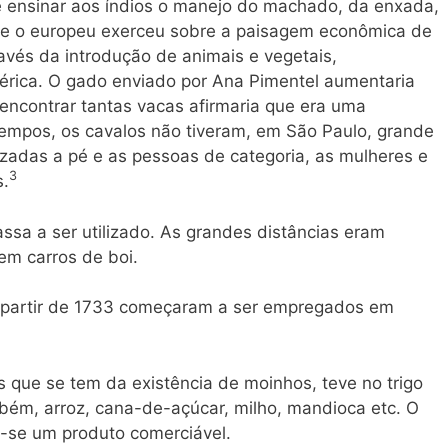
 ensinar aos índios o manejo do machado, da enxada,
 que o europeu exerceu sobre a paisagem econômica de
avés da introdução de animais e vegetais,
rica. O gado enviado por Ana Pimentel aumentaria
encontrar tantas vacas afirmaria que era uma
tempos, os cavalos não tiveram, em São Paulo, grande
zadas a pé e as pessoas de categoria, as mulheres e
3
s.
assa a ser utilizado. As grandes distâncias eram
em carros de boi.
a partir de 1733 começaram a ser empregados em
as que se tem da existência de moinhos, teve no trigo
mbém, arroz, cana-de-açúcar, milho, mandioca etc. O
u-se um produto comerciável.