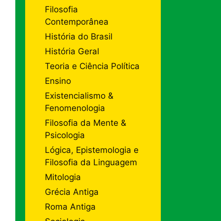
Filosofia
Contemporânea
História do Brasil
História Geral
Teoria e Ciência Política
Ensino
Existencialismo &
Fenomenologia
Filosofia da Mente &
Psicologia
Lógica, Epistemologia e
Filosofia da Linguagem
Mitologia
Grécia Antiga
Roma Antiga