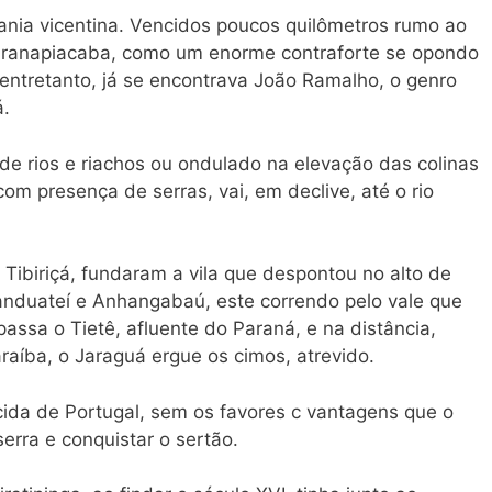
itania vicentina. Vencidos poucos quilômetros rumo ao
e Paranapiacaba, como um enorme contraforte se opondo
entretanto, já se encontrava João Ramalho, o genro
á.
 de rios e riachos ou ondulado na elevação das colinas
m presença de serras, vai, em declive, até o rio
r Tibiriçá, fundaram a vila que despontou no alto de
anduateí e Anhangabaú, este correndo pelo vale que
assa o Tietê, afluente do Paraná, e na distância,
aíba, o Jaraguá ergue os cimos, atrevido.
cida de Portugal, sem os favores c vantagens que o
serra e conquistar o sertão.