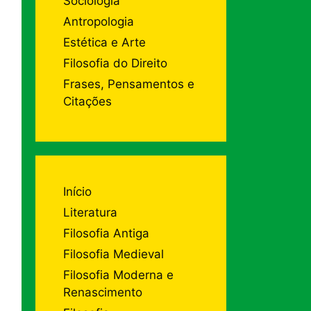
Sociologia
Antropologia
Estética e Arte
Filosofia do Direito
Frases, Pensamentos e
Citações
Início
Literatura
Filosofia Antiga
Filosofia Medieval
Filosofia Moderna e
Renascimento