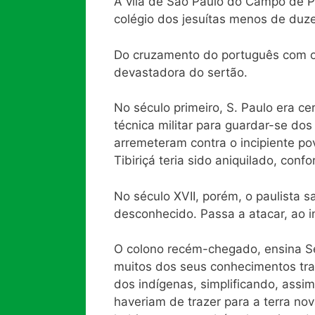
A vila de São Paulo do Campo de Pir
colégio dos jesuítas menos de duze
Do cruzamento do português com o 
devastadora do sertão.
No século primeiro, S. Paulo era c
técnica militar para guardar-se do
arremeteram contra o incipiente po
Tibiriçá teria sido aniquilado, con
No século XVII, porém, o paulista s
desconhecido. Passa a atacar, ao i
O colono recém-chegado, ensina S
muitos dos seus conhecimentos traz
dos indígenas, simplificando, assim
haveriam de trazer para a terra no