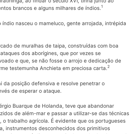
atininga, ao findar o século XVI, tinha junto ao
1
ntos brancos e alguns milhares de índios.
índio nasceu o mameluco, gente arrojada, intrépida
ercado de muralhas de taipa, construídas com boa
s ataques dos aborígines, que por vezes se
voado e que, se não fosse o arrojo e dedicação de
2
forme testemunha Anchieta em preciosa carta.
ai da posição defensiva e resolve penetrar o
nvés de esperar o ataque.
érgio Buarque de Holanda, teve que abandonar
idos de além-mar e passar a utilizar-se das técnicas
, o trabalho agrícola. É evidente que os portugueses
va, instrumentos desconhecidos dos primitivos