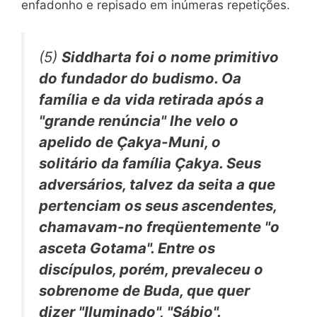
enfadonho e repisado em inúmeras repetições.
(5)
Siddharta foi o nome primitivo
do fundador do budismo. Oa
família e da vida retirada após a
"grande renúncia" lhe velo o
apelido de
Çakya-Muni,
o
solitário da família Çakya. Seus
adversários, talvez da seita a que
pertenciam os seus ascendentes,
chamavam-no freqüentemente "o
asceta
Gotama".
Entre os
discípulos, porém, prevaleceu o
sobrenome de
Buda,
que quer
dizer "Iluminado", "Sábio".