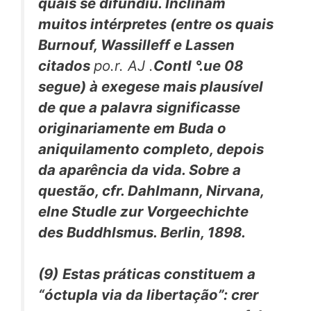
quais se difundiu. Inclinam
muitos intérpretes (entre os quais
Burnouf, Wassilleff e Lassen
citados
po.r. AJ .
Contl °.ue 08
segue) à exegese mais plausível
de que a palavra significasse
originariamente em Buda o
aniquilamento completo, depois
da aparência da vida. Sobre a
questão, cfr. Dahlmann,
Nirvana,
elne Studle zur Vorgeechichte
des Buddhlsmus.
Berlin, 1898.
(9)
Estas práticas constituem a
“óctupla via da libertação”: crer