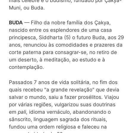
mais célebre é o budismo, fundado por Çakya-
Muni, ou Buda.
BUDA
— Filho da nobre família dos Çakya,
nascido entre os esplendores de uma casa
principesca, Siddharta (5) o futuro Buda, aos 29
anos, renunciou às comodidades e prazeres da
corte paterna para consagrar-se, no retiro de
um deserto, à meditação, ao estudo e à
contemplação.
Passados 7 anos de vida solitária, no fim dos
quais recebeu "a grande revelação" que devia
salvar o mundo, saiu a fazer prosélitos. Viajou
por várias regiões, vulgarizou suas doutrinas
em
pali,
idioma vernáculo, abandonando o
sânscrito, linguagem sagrada dos rituais,
fundou uma ordem religiosa e faleceu na