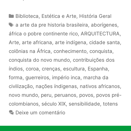
Categorias
Biblioteca
,
Estética e Arte
,
História Geral
Tags
a arte da pre historia brasileira
,
aborígenes
,
áfrica o pobre continente rico
,
ARQUITECTURA
,
Arte
,
arte africana
,
arte indígena
,
cidade santa
,
colônias na África
,
conhecimento
,
conquista
,
conquista do novo mundo
,
contribuições dos
índios
,
coroa
,
crenças
,
escultura
,
Espanha
,
forma
,
guerreiros
,
império inca
,
marcha da
civilização
,
nações índigenas
,
nativos africanos
,
novo mundo
,
peru
,
peruanos
,
povos
,
povos pré-
colombianos
,
século XIX
,
sensibilidade
,
totens
Deixe um comentário