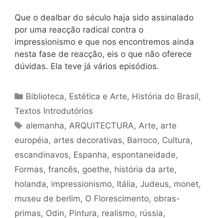
Que o dealbar do século haja sido assinalado
por uma reacção radical contra o
impressionismo e que nos encontremos ainda
nesta fase de reacção, eis o que não oferece
dúvidas. Ela teve já vários episódios.
Categorias
Biblioteca
,
Estética e Arte
,
História do Brasil
,
Textos Introdutórios
Tags
alemanha
,
ARQUITECTURA
,
Arte
,
arte
européia
,
artes decorativas
,
Barroco
,
Cultura
,
escandinavos
,
Espanha
,
espontaneidade
,
Formas
,
francês
,
goethe
,
história da arte
,
holanda
,
impressionismo
,
Itália
,
Judeus
,
monet
,
museu de berlim
,
O Florescimento
,
obras-
primas
,
Odin
,
Pintura
,
realismo
,
rússia
,