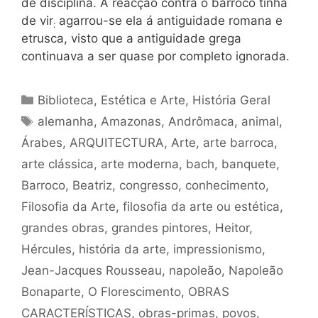
de disciplina. A reacção contra o barroco tinha
de vir
agarrou-se ela á antiguidade romana e
:
etrusca, visto que a antiguidade grega
continuava a ser quase por completo ignorada.
Categorias
Biblioteca
,
Estética e Arte
,
História Geral
Tags
alemanha
,
Amazonas
,
Andrômaca
,
animal
,
Árabes
,
ARQUITECTURA
,
Arte
,
arte barroca
,
arte clássica
,
arte moderna
,
bach
,
banquete
,
Barroco
,
Beatriz
,
congresso
,
conhecimento
,
Filosofia da Arte
,
filosofia da arte ou estética
,
grandes obras
,
grandes pintores
,
Heitor
,
Hércules
,
história da arte
,
impressionismo
,
Jean-Jacques Rousseau
,
napoleão
,
Napoleão
Bonaparte
,
O Florescimento
,
OBRAS
CARACTERÍSTICAS
,
obras-primas
,
povos
,