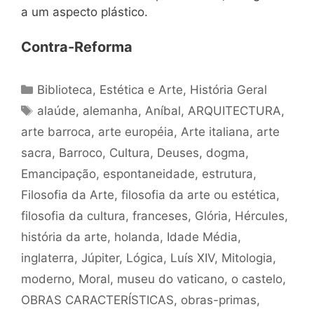
a um aspecto plástico.
Contra-Reforma
Categorias
Biblioteca
,
Estética e Arte
,
História Geral
Tags
alaúde
,
alemanha
,
Aníbal
,
ARQUITECTURA
,
arte barroca
,
arte européia
,
Arte italiana
,
arte
sacra
,
Barroco
,
Cultura
,
Deuses
,
dogma
,
Emancipação
,
espontaneidade
,
estrutura
,
Filosofia da Arte
,
filosofia da arte ou estética
,
filosofia da cultura
,
franceses
,
Glória
,
Hércules
,
história da arte
,
holanda
,
Idade Média
,
inglaterra
,
Júpiter
,
Lógica
,
Luís XIV
,
Mitologia
,
moderno
,
Moral
,
museu do vaticano
,
o castelo
,
OBRAS CARACTERÍSTICAS
,
obras-primas
,