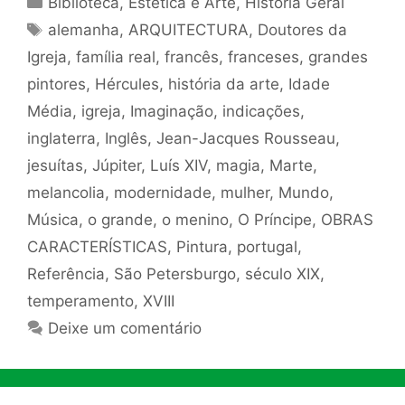
Biblioteca
,
Estética e Arte
,
História Geral
Tags
alemanha
,
ARQUITECTURA
,
Doutores da
Igreja
,
família real
,
francês
,
franceses
,
grandes
pintores
,
Hércules
,
história da arte
,
Idade
Média
,
igreja
,
Imaginação
,
indicações
,
inglaterra
,
Inglês
,
Jean-Jacques Rousseau
,
jesuítas
,
Júpiter
,
Luís XIV
,
magia
,
Marte
,
melancolia
,
modernidade
,
mulher
,
Mundo
,
Música
,
o grande
,
o menino
,
O Príncipe
,
OBRAS
CARACTERÍSTICAS
,
Pintura
,
portugal
,
Referência
,
São Petersburgo
,
século XIX
,
temperamento
,
XVIII
Deixe um comentário