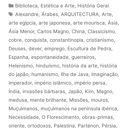
Categorias
Biblioteca
,
Estética e Arte
,
História Geral
Tags
Alexandre
,
Árabes
,
ARQUITECTURA
,
Arte
,
arte egípcia
,
arte japonesa
,
arte mourisca
,
Ásia
,
Ásia Menor
,
Carlos Magno
,
China
,
Classicismo
,
cobre
,
conquista
,
constantinopla
,
cristianismo
,
Deuses
,
dever
,
emprego
,
Escultura de Pedra
,
Espanha
,
espontaneidade
,
guerreiros
,
Helenismo
,
hinduísmo
,
história da arte
,
história
do japão
,
humanismo
,
Ilha de Java
,
Imaginação
,
Imperador
,
império islâmico
,
império persa
,
Índia
,
invasões bárbaras
,
Japão
,
Kim
,
Magno
,
medusa
,
mente brilhante
,
Missões
,
mouros
,
Muçulmanos
,
muçulmanos na península ibérica
,
Necessidade
,
O Florescimento
,
obras-primas
,
oriente
,
ortodoxos
,
Palestina
,
Parténon
,
Pérsia
,