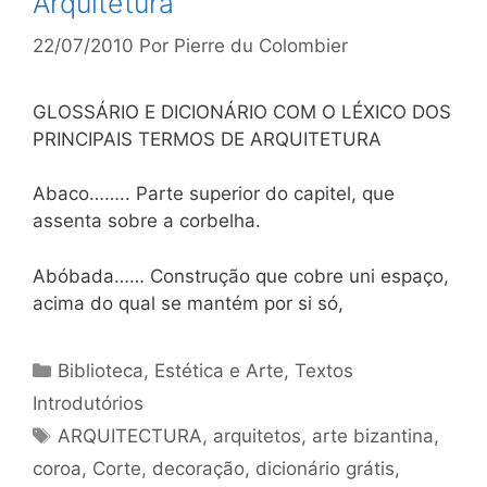
Arquitetura
22/07/2010
Por
Pierre du Colombier
GLOSSÁRIO E DICIONÁRIO COM O LÉXICO DOS
PRINCIPAIS TERMOS DE ARQUITETURA
Abaco…….. Parte superior do capitel, que
assenta sobre a corbelha.
Abóbada…… Construção que cobre uni espaço,
acima do qual se mantém por si só,
Categorias
Biblioteca
,
Estética e Arte
,
Textos
Introdutórios
Tags
ARQUITECTURA
,
arquitetos
,
arte bizantina
,
coroa
,
Corte
,
decoração
,
dicionário grátis
,