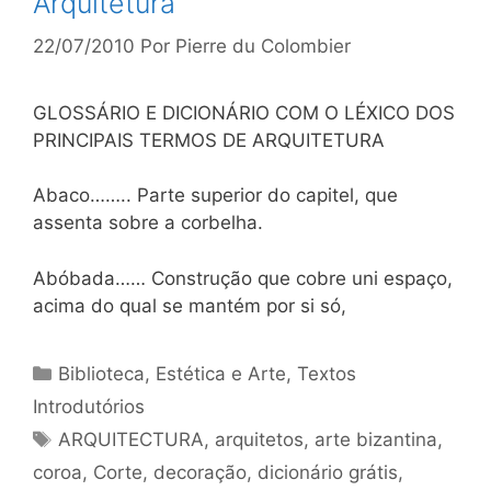
Arquitetura
22/07/2010
Por
Pierre du Colombier
GLOSSÁRIO E DICIONÁRIO COM O LÉXICO DOS
PRINCIPAIS TERMOS DE ARQUITETURA
Abaco…….. Parte superior do capitel, que
assenta sobre a corbelha.
Abóbada…… Construção que cobre uni espaço,
acima do qual se mantém por si só,
Categorias
Biblioteca
,
Estética e Arte
,
Textos
Introdutórios
Tags
ARQUITECTURA
,
arquitetos
,
arte bizantina
,
coroa
,
Corte
,
decoração
,
dicionário grátis
,