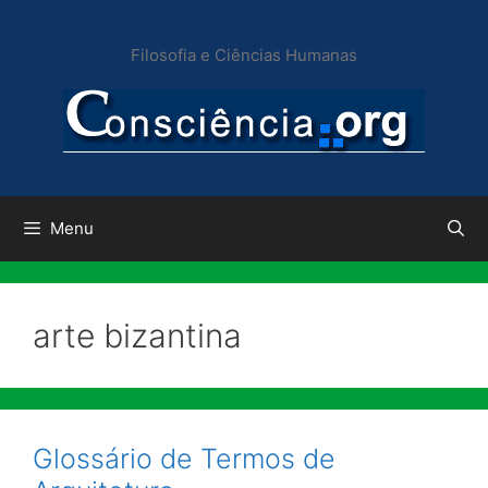
Pular
para
Filosofia e Ciências Humanas
o
conteúdo
Menu
arte bizantina
Glossário de Termos de