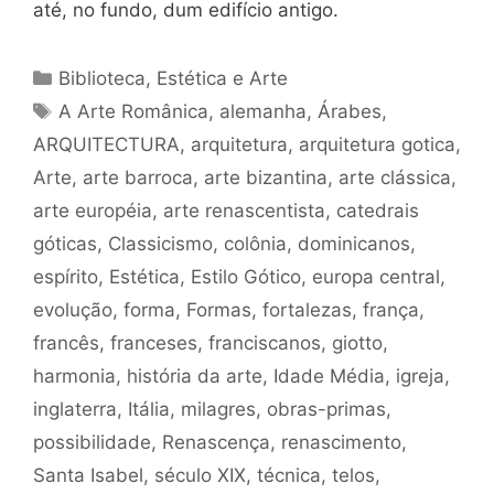
até, no fundo, dum edifício antigo.
Categorias
Biblioteca
,
Estética e Arte
Tags
A Arte Românica
,
alemanha
,
Árabes
,
ARQUITECTURA
,
arquitetura
,
arquitetura gotica
,
Arte
,
arte barroca
,
arte bizantina
,
arte clássica
,
arte européia
,
arte renascentista
,
catedrais
góticas
,
Classicismo
,
colônia
,
dominicanos
,
espírito
,
Estética
,
Estilo Gótico
,
europa central
,
evolução
,
forma
,
Formas
,
fortalezas
,
frança
,
francês
,
franceses
,
franciscanos
,
giotto
,
harmonia
,
história da arte
,
Idade Média
,
igreja
,
inglaterra
,
Itália
,
milagres
,
obras-primas
,
possibilidade
,
Renascença
,
renascimento
,
Santa Isabel
,
século XIX
,
técnica
,
telos
,