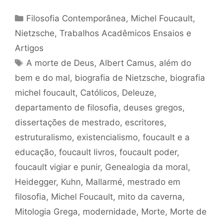
Categorias
Filosofia Contemporânea
,
Michel Foucault
,
Nietzsche
,
Trabalhos Acadêmicos Ensaios e
Artigos
Tags
A morte de Deus
,
Albert Camus
,
além do
bem e do mal
,
biografia de Nietzsche
,
biografia
michel foucault
,
Católicos
,
Deleuze
,
departamento de filosofia
,
deuses gregos
,
dissertações de mestrado
,
escritores
,
estruturalismo
,
existencialismo
,
foucault e a
educação
,
foucault livros
,
foucault poder
,
foucault vigiar e punir
,
Genealogia da moral
,
Heidegger
,
Kuhn
,
Mallarmé
,
mestrado em
filosofia
,
Michel Foucault
,
mito da caverna
,
Mitologia Grega
,
modernidade
,
Morte
,
Morte de