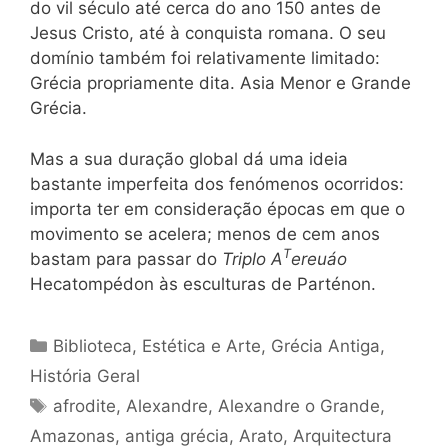
do vil século até cerca do ano 150 antes de
Jesus Cristo, até à conquista romana. O seu
domínio também foi relativamente limitado:
Grécia propriamente dita. Asia Menor e Grande
Grécia.
Mas a sua duração global dá uma ideia
bastante imperfeita dos fenómenos ocorridos:
importa ter em consideração épocas em que o
movimento se acelera; menos de cem anos
T
bastam para passar do
Triplo A
ereuáo
Hecatompédon às esculturas de Parténon.
Categorias
Biblioteca
,
Estética e Arte
,
Grécia Antiga
,
História Geral
Tags
afrodite
,
Alexandre
,
Alexandre o Grande
,
Amazonas
,
antiga grécia
,
Arato
,
Arquitectura