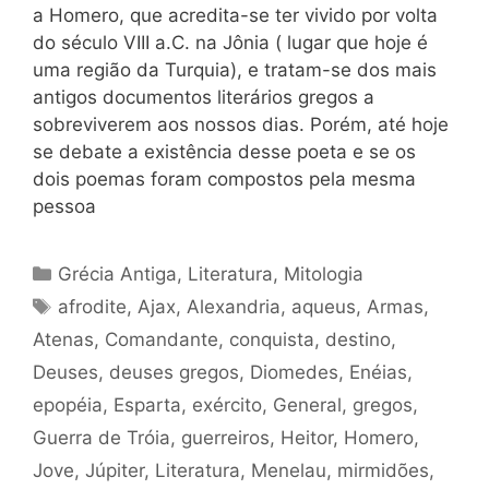
a Homero, que acredita-se ter vivido por volta
do século VIII a.C. na Jônia ( lugar que hoje é
uma região da Turquia), e tratam-se dos mais
antigos documentos literários gregos a
sobreviverem aos nossos dias. Porém, até hoje
se debate a existência desse poeta e se os
dois poemas foram compostos pela mesma
pessoa
Categorias
Grécia Antiga
,
Literatura
,
Mitologia
Tags
afrodite
,
Ajax
,
Alexandria
,
aqueus
,
Armas
,
Atenas
,
Comandante
,
conquista
,
destino
,
Deuses
,
deuses gregos
,
Diomedes
,
Enéias
,
epopéia
,
Esparta
,
exército
,
General
,
gregos
,
Guerra de Tróia
,
guerreiros
,
Heitor
,
Homero
,
Jove
,
Júpiter
,
Literatura
,
Menelau
,
mirmidões
,