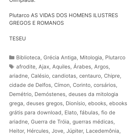
Plutarco AS VIDAS DOS HOMENS ILUSTRES
GREGOS E ROMANOS
TESEU
Categorias
Biblioteca
,
Grécia Antiga
,
Mitologia
,
Plutarco
Tags
afrodite
,
Ajax
,
Aquiles
,
Árabes
,
Argos
,
ariadne
,
Calésio
,
candiotas
,
centauro
,
Chipre
,
cidade de Delfos
,
Címon
,
Corinto
,
corsários
,
Demétrio
,
Demóstenes
,
deuses da mitologia
grega
,
deuses gregos
,
Dionísio
,
ebooks
,
ebooks
grátis para download
,
Elato
,
fábulas
,
fio de
ariadne
,
Guerra de Tróia
,
guerras médicas
,
Heitor
,
Hércules
,
Jove
,
Júpiter
,
Lacedemônia
,