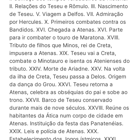
II. Relações do Teseu e Rômulo. III. Nascimento
de Teseu. V. Viagem a Delfos. VII. Admiração
por Hercules. X. Primeiros combates contra os
Bandidos. XVI. Chegada a Atenas. XVI. Parte
para ir combater o touro de Maratona. XVIII.
Tributo de filhos que Minos, rei de Creta,
impusera a Atenas. XIX. Teseu vai a Creta,
combate o Minotauro e isenta os Atenienses do
tributo. XXIV. Morte de Ariadne. XXV. Na volta
da ilha de Creta, Teseu passa a Delos. Origem
da dança do Grou. XXVI. Teseu retorna a
Atenas, celebra as obséquias do pai e sobe ao
trono. XXVII. Barco de Teseu conservado
durante mais de nove séculos. XXVIII. Reúne os
habitantes da Ática num corpo de cidade em
Atenas. Instituição da festa das Panatenéias.
XXIX. Leis e polícia de Atenas. XXX.
Estabelecimento dos Jogos ístmicos. XXXI.