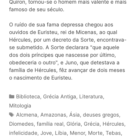
Quíron, tornou-se o homem mais valente e mais
famoso de seu século.
O ruído de sua fama depressa chegou aos
ouvidos de Euristeu, rei de Micenas, ao qual
Hércules, por um decreto da Sorte, encontrava-
se submetido. A Sorte declarara "que aquele
dos dois príncipes que nascesse por último,
obedeceria o outro", e Juno, que detestava a
família de Hércules, fêz avançar de dois meses
o nascimento de Euristeu.
Categorias
Biblioteca
,
Grécia Antiga
,
Literatura
,
Mitologia
Tags
Alcmena
,
Amazonas
,
Ásia
,
deuses gregos
,
Diomedes
,
família real
,
Glória
,
Grécia
,
Hércules
,
infelicidade
,
Jove
,
Líbia
,
Menor
,
Morte
,
Tebas
,