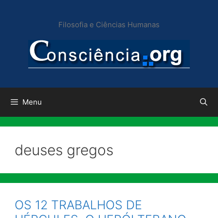
Pular
para
Filosofia e Ciências Humanas
o
conteúdo
Menu
deuses gregos
OS 12 TRABALHOS DE