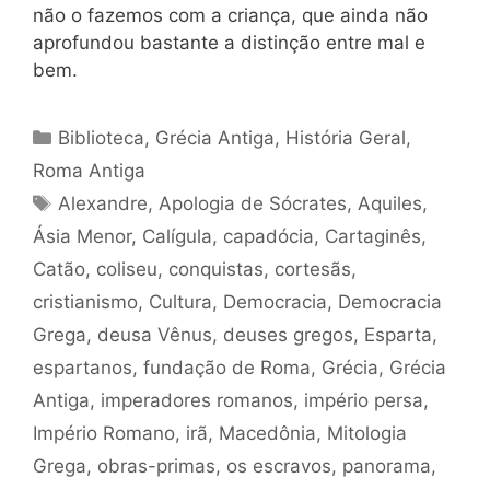
não o fazemos com a criança, que ainda não
aprofundou bastante a distinção entre mal e
bem.
Categorias
Biblioteca
,
Grécia Antiga
,
História Geral
,
Roma Antiga
Tags
Alexandre
,
Apologia de Sócrates
,
Aquiles
,
Ásia Menor
,
Calígula
,
capadócia
,
Cartaginês
,
Catão
,
coliseu
,
conquistas
,
cortesãs
,
cristianismo
,
Cultura
,
Democracia
,
Democracia
Grega
,
deusa Vênus
,
deuses gregos
,
Esparta
,
espartanos
,
fundação de Roma
,
Grécia
,
Grécia
Antiga
,
imperadores romanos
,
império persa
,
Império Romano
,
irã
,
Macedônia
,
Mitologia
Grega
,
obras-primas
,
os escravos
,
panorama
,