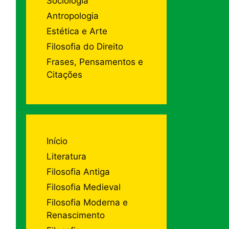
Sociologia
Antropologia
Estética e Arte
Filosofia do Direito
Frases, Pensamentos e
Citações
Início
Literatura
Filosofia Antiga
Filosofia Medieval
Filosofia Moderna e
Renascimento