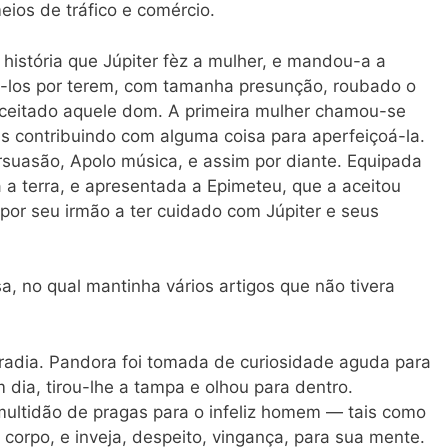
meios de tráfico e comércio.
a história que Júpiter fèz a mulher, e mandou-a a
á-los por terem, com tamanha presunção, roubado o
aceitado aquele dom. A primeira mulher chamou-se
us contribuindo com alguma coisa para aperfeiçoá-la.
rsuasão, Apolo música, e assim por diante. Equipada
a a terra, e apresentada a Epimeteu, que a aceitou
or seu irmão a ter cuidado com Júpiter e seus
a, no qual mantinha vários artigos que não tivera
adia. Pandora foi tomada de curiosidade aguda para
 dia, tirou-lhe a tampa e olhou para dentro.
ultidão de pragas para o infeliz homem — tais como
 corpo, e inveja, despeito, vingança, para sua mente.