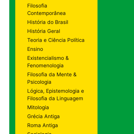
Filosofia
Contemporânea
História do Brasil
História Geral
Teoria e Ciência Política
Ensino
Existencialismo &
Fenomenologia
Filosofia da Mente &
Psicologia
Lógica, Epistemologia e
Filosofia da Linguagem
Mitologia
Grécia Antiga
Roma Antiga