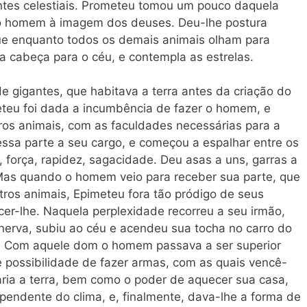
tes celestiais. Prometeu tomou um pouco daquela
 o homem à imagem dos deuses. Deu-lhe postura
que enquanto todos os demais animais olham para
sua cabeça para o céu, e contempla as estrelas.
e gigantes, que habitava a terra antes da criação do
teu foi dada a incumbência de fazer o homem, e
ros animais, com as faculdades necessárias para a
ssa parte a seu cargo, e começou a espalhar entre os
 força, rapidez, sagacidade. Deu asas a uns, garras a
. Mas quando o homem veio para receber sua parte, que
utros animais, Epimeteu fora tão pródigo de seus
cer-lhe. Naquela perplexidade recorreu a seu irmão,
nerva, subiu ao céu e acendeu sua tocha no carro do
m. Com aquele dom o homem passava a ser superior
e possibilidade de fazer armas, com as quais vencê-
varia a terra, bem como o poder de aquecer sua casa,
pendente do clima, e, finalmente, dava-lhe a forma de