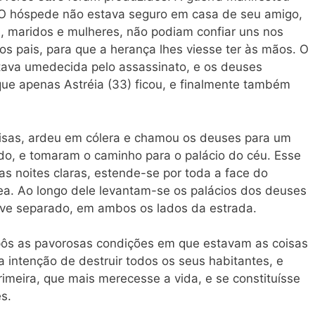
O hóspede não estava seguro em casa de seu amigo,
s, maridos e mulheres, não podiam confiar uns nos
os pais, para que a herança lhes viesse ter às mãos. O
stava umedecida pelo assassinato, e os deuses
e apenas Astréia (33) ficou, e finalmente também
oisas, ardeu em cólera e chamou os deuses para um
o, e tomaram o caminho para o palácio do céu. Esse
s noites claras, estende-se por toda a face do
a. Ao longo dele levantam-se os palácios dos deuses
ive separado, em ambos os lados da estrada.
Expôs as pavorosas condições em que estavam as coisas
a intenção de destruir todos os seus habitantes, e
rimeira, que mais merecesse a vida, e se constituísse
s.