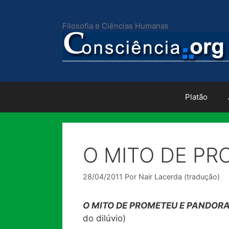
Pular
para
Filosofia e Ciências Humanas
o
conteúdo
Platão
O MITO DE PR
28/04/2011
Por
Nair Lacerda (tradução)
O MITO DE PROMETEU E PANDOR
do dilúvio)