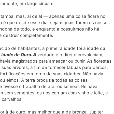
amente, em largo círculo.
 tampa, mas, ai dela! — apenas uma coisa ficara no
o é que desde esse dia, sejam quais forem os nossos
ndona de todo, e enquanto a possuirmos não há
a destruir completamente.
cido de habitantes, a primeira idade foi a idade da
a
Idade de Ouro. A
verdade e o direito prevaleciam,
havia magistrados para ameaçar ou punir. As florestas
suas árvores, a fim de fornecer tábuas para barcos,
ortificações em torno de suas cidades. Não havia
 ou elmos. A terra produzia todas as coisas
 tivesse o trabalho de arar ou semear. Reinava
m sem sementes, os rios corriam com vinho e leite, e
 carvalhos.
rior à de ouro, mas melhor que a de bronze. Júpiter