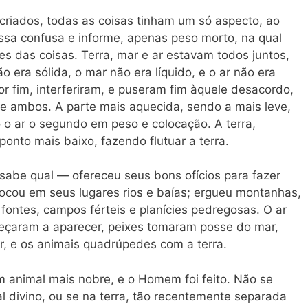
criados, todas as coisas tinham um só aspecto, ao
a confusa e informe, apenas peso morto, na qual
s das coisas. Terra, mar e ar estavam todos juntos,
o era sólida, o mar não era líquido, e o ar não era
or fim, interferiram, e puseram fim àquele desacordo,
de ambos. A parte mais aquecida, sendo a mais leve,
 o ar o segundo em peso e colocação. A terra,
onto mais baixo, fazendo flutuar a terra.
sabe qual — ofereceu seus bons ofícios para fazer
olocou em seus lugares rios e baías; ergueu montanhas,
 fontes, campos férteis e planícies pedregosas. O ar
omeçaram a aparecer, peixes tomaram posse do mar,
, e os animais quadrúpedes com a terra.
m animal mais nobre, e o Homem foi feito. Não se
al divino, ou se na terra, tão recentemente separada