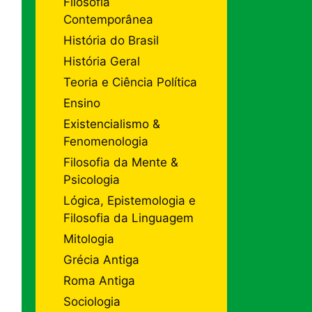
Filosofia
Contemporânea
História do Brasil
História Geral
Teoria e Ciência Política
Ensino
Existencialismo &
Fenomenologia
Filosofia da Mente &
Psicologia
Lógica, Epistemologia e
Filosofia da Linguagem
Mitologia
Grécia Antiga
Roma Antiga
Sociologia