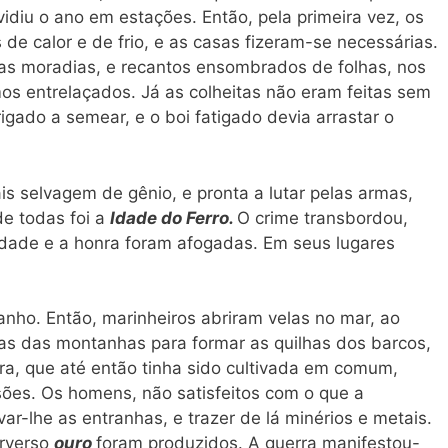
vidiu o ano em estações. Então, pela primeira vez, os
de calor e de frio, e as casas fizeram-se necessárias.
ras moradias, e recantos ensombrados de folhas, nos
os entrelaçados. Já as colheitas não eram feitas sem
igado a semear, e o boi fatigado devia arrastar o
is selvagem de gênio, e pronta a lutar pelas armas,
de todas foi a
Idade do Ferro.
O crime transbordou,
dade e a honra foram afogadas. Em seus lugares
anho. Então, marinheiros abriram velas no mar, ao
das das montanhas para formar as quilhas dos barcos,
rra, que até então tinha sido cultivada em comum,
ões. Os homens, não satisfeitos com o que a
var-lhe as entranhas, e trazer de lá minérios e metais.
erverso
ouro
foram produzidos. A guerra manifestou-