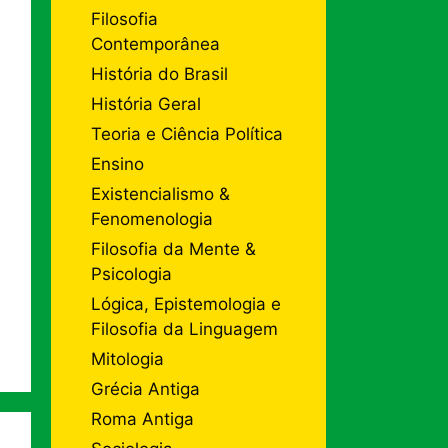
Filosofia
Contemporânea
História do Brasil
História Geral
Teoria e Ciência Política
Ensino
Existencialismo &
Fenomenologia
Filosofia da Mente &
Psicologia
Lógica, Epistemologia e
Filosofia da Linguagem
Mitologia
Grécia Antiga
Roma Antiga