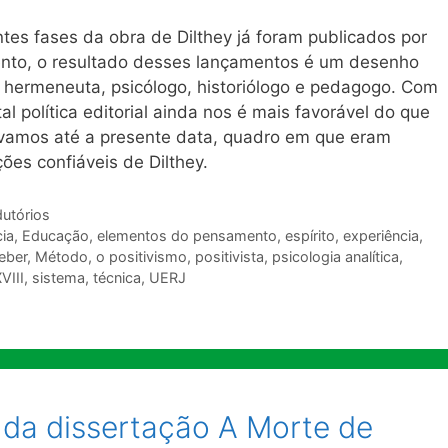
ntes fases da obra de Dilthey já foram publicados por
ento, o resultado desses lançamentos é um desenho
, hermeneuta, psicólogo, historiólogo e pedagogo. Com
al política editorial ainda nos é mais favorável do que
ávamos até a presente data, quadro em que eram
ões confiáveis de Dilthey.
dutórios
ia
,
Educação
,
elementos do pensamento
,
espírito
,
experiência
,
eber
,
Método
,
o positivismo
,
positivista
,
psicologia analítica
,
VIII
,
sistema
,
técnica
,
UERJ
da dissertação A Morte de