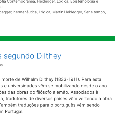
sofia Contemporânea
,
Heidegger
,
Lógica, Epistemologia e
ios
degger
,
hermenêutica
,
Lógica
,
Martin Heidegger
,
Ser e tempo
,
 segundo Dilthey
ns
 morte de Wilhelm Dilthey (1833-1911). Para esta
oras e universidades vêm se mobilizando desde o ano
ões das obras do filósofo alemão. Associados à
a, tradutores de diversos países vêm vertendo a obra
s. Também traduções para o português vêm sendo
em Portugal.