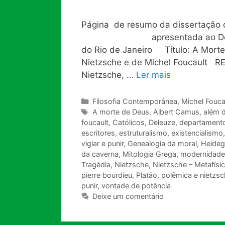
Página de resumo da dissertação 
apresentada ao Departament
do Rio de Janeiro Título: A Mort
Nietzsche e de Michel Foucault R
Nietzsche, …
Ler mais
Categorias
Filosofia Contemporânea
,
Michel Fouca
Tags
A morte de Deus
,
Albert Camus
,
além 
foucault
,
Católicos
,
Deleuze
,
departamento 
escritores
,
estruturalismo
,
existencialismo
vigiar e punir
,
Genealogia da moral
,
Heideg
da caverna
,
Mitologia Grega
,
modernidade
Tragédia
,
Nietzsche
,
Nietzsche – Metafísic
pierre bourdieu
,
Platão
,
polêmica e nietzs
punir
,
vontade de potência
Deixe um comentário