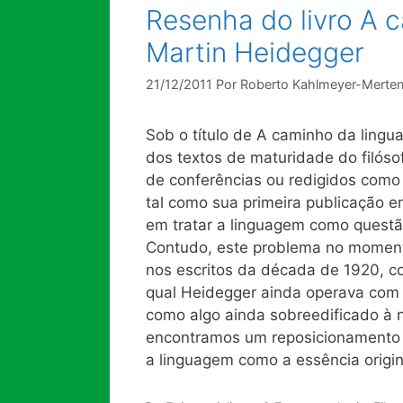
Resenha do livro A 
Martin Heidegger
21/12/2011
Por
Roberto Kahlmeyer-Merte
Sob o título de A caminho da ling
dos textos de maturidade do filós
de conferências ou redigidos como
tal como sua primeira publicação 
em tratar a linguagem como quest
Contudo, este problema no moment
nos escritos da década de 1920, co
qual Heidegger ainda operava com
como algo ainda sobreedificado à 
encontramos um reposicionamento 
a linguagem como a essência origi