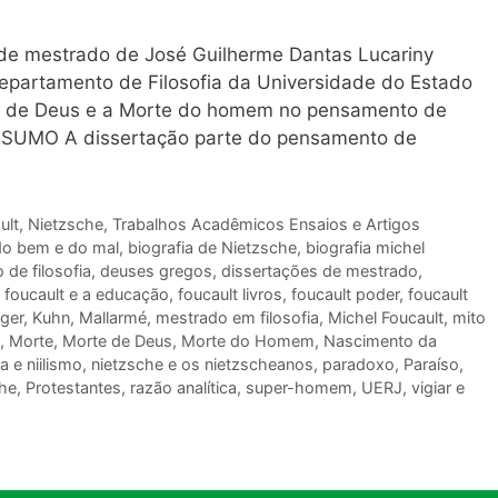
de mestrado de José Guilherme Dantas Lucariny
o de Filosofia da Universidade do Estado
e de Deus e a Morte do homem no pensamento de
ESUMO A dissertação parte do pensamento de
ult
,
Nietzsche
,
Trabalhos Acadêmicos Ensaios e Artigos
do bem e do mal
,
biografia de Nietzsche
,
biografia michel
de filosofia
,
deuses gregos
,
dissertações de mestrado
,
,
foucault e a educação
,
foucault livros
,
foucault poder
,
foucault
ger
,
Kuhn
,
Mallarmé
,
mestrado em filosofia
,
Michel Foucault
,
mito
,
Morte
,
Morte de Deus
,
Morte do Homem
,
Nascimento da
a e niilismo
,
nietzsche e os nietzscheanos
,
paradoxo
,
Paraíso
,
che
,
Protestantes
,
razão analítica
,
super-homem
,
UERJ
,
vigiar e