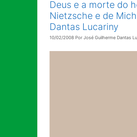
Deus e a morte do
Nietzsche e de Mich
Dantas Lucariny
10/02/2008
Por
José Guilherme Dantas Lu