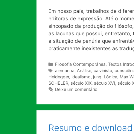
Em nosso país, trabalhos de difere
editoras de expressão. Até o mom
sincopado da produção do filósofo
as lacunas que possui, entretanto, t
a situação de penúria que enfrent
praticamente inexistentes as traduç
Categorias
Filosofia Contemporânea
,
Textos Intro
Tags
alemanha
,
Análise
,
calvinista
,
consciênc
Heidegger
,
idealismo
,
jung
,
Lógica
,
Max W
SCHELER
,
século XIX
,
século XVI
,
século X
Deixe um comentário
Resumo e download 