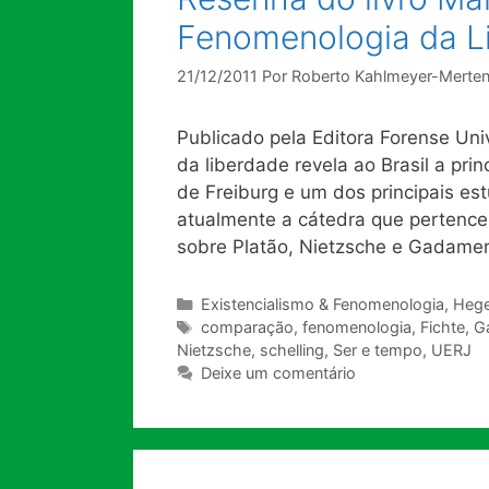
Fenomenologia da Li
21/12/2011
Por
Roberto Kahlmeyer-Merte
Publicado pela Editora Forense Univ
da liberdade revela ao Brasil a pri
de Freiburg e um dos principais es
atualmente a cátedra que pertenceu
sobre Platão, Nietzsche e Gadamer
Categorias
Existencialismo & Fenomenologia
,
Hege
Tags
comparação
,
fenomenologia
,
Fichte
,
G
Nietzsche
,
schelling
,
Ser e tempo
,
UERJ
Deixe um comentário