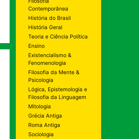
Filosofia
Contemporânea
História do Brasil
História Geral
Teoria e Ciência Política
Ensino
Existencialismo &
Fenomenologia
Filosofia da Mente &
Psicologia
Lógica, Epistemologia e
Filosofia da Linguagem
Mitologia
Grécia Antiga
Roma Antiga
Sociologia