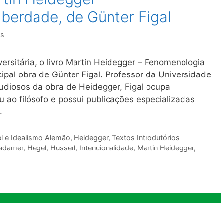
berdade, de Günter Figal
ns
ersitária, o livro Martin Heidegger – Fenomenologia
ncipal obra de Günter Figal. Professor da Universidade
tudiosos da obra de Heidegger, Figal ocupa
 ao filósofo e possui publicações especializadas
.
l e Idealismo Alemão
,
Heidegger
,
Textos Introdutórios
adamer
,
Hegel
,
Husserl
,
Intencionalidade
,
Martin Heidegger
,