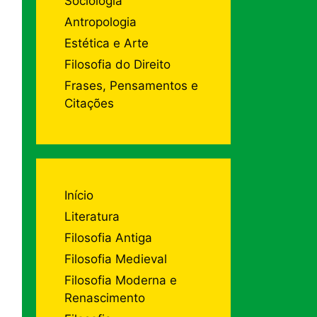
Sociologia
Antropologia
Estética e Arte
Filosofia do Direito
Frases, Pensamentos e
Citações
Início
Literatura
Filosofia Antiga
Filosofia Medieval
Filosofia Moderna e
Renascimento