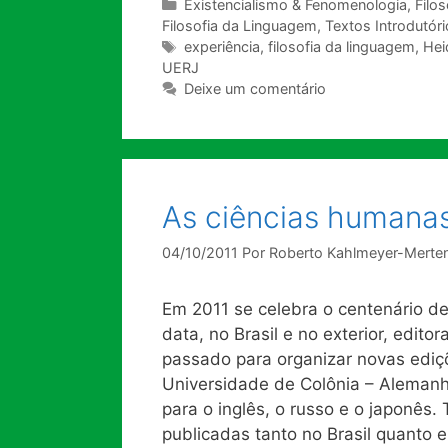
Categorias
Existencialismo & Fenomenologia
,
Filo
Filosofia da Linguagem
,
Textos Introdutór
Tags
experiência
,
filosofia da linguagem
,
Hei
UERJ
Deixe um comentário
As ciências humanas
04/10/2011
Por
Roberto Kahlmeyer-Merte
Em 2011 se celebra o centenário de
data, no Brasil e no exterior, edit
passado para organizar novas ediç
Universidade de Colônia – Alemanh
para o inglês, o russo e o japonê
publicadas tanto no Brasil quanto 