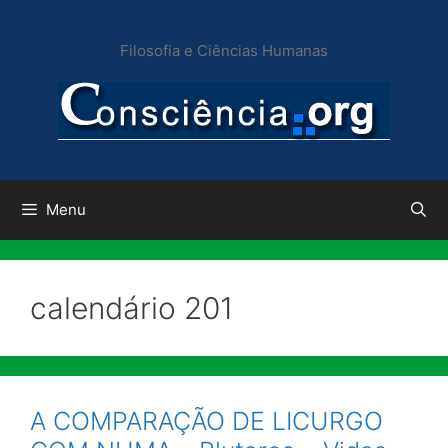
Pular
para
Filosofia e Ciências Humanas
o
conteúdo
Menu
calendário 201
A COMPARAÇÃO DE LICURGO