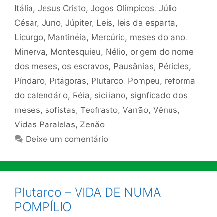
Itália
,
Jesus Cristo
,
Jogos Olímpicos
,
Júlio
César
,
Juno
,
Júpiter
,
Leis
,
leis de esparta
,
Licurgo
,
Mantinéia
,
Mercúrio
,
meses do ano
,
Minerva
,
Montesquieu
,
Nélio
,
origem do nome
dos meses
,
os escravos
,
Pausânias
,
Péricles
,
Píndaro
,
Pitágoras
,
Plutarco
,
Pompeu
,
reforma
do calendário
,
Réia
,
siciliano
,
signficado dos
meses
,
sofistas
,
Teofrasto
,
Varrão
,
Vênus
,
Vidas Paralelas
,
Zenão
Deixe um comentário
Plutarco – VIDA DE NUMA
POMPÍLIO