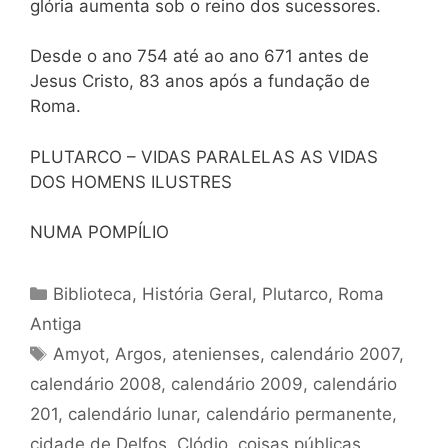
glória aumenta sob o reino dos sucessores.
Desde o ano 754 até ao ano 671 antes de
Jesus Cristo, 83 anos após a fundação de
Roma.
PLUTARCO – VIDAS PARALELAS AS VIDAS
DOS HOMENS ILUSTRES
NUMA POMPÍLIO
Categorias
Biblioteca
,
História Geral
,
Plutarco
,
Roma
Antiga
Tags
Amyot
,
Argos
,
atenienses
,
calendário 2007
,
calendário 2008
,
calendário 2009
,
calendário
201
,
calendário lunar
,
calendário permanente
,
cidade de Delfos
,
Clódio
,
coisas públicas
,