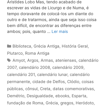
Aristides Lobo Mas, tendo acabado de
escrever as vidas de Licurgo e de Numa, é
tempo doravante de colocá-los um diante do
outro e de tratarmos, ainda que seja isso coisa
bem difícil, de encontrar as diferenças entre
ambos; pois, quanto …
Ler mais
Categorias
Biblioteca
,
Grécia Antiga
,
História Geral
,
Plutarco
,
Roma Antiga
Tags
Amyot
,
Argos
,
Armas
,
atenienses
,
calendário
2007
,
calendário 2008
,
calendário 2009
,
calendário 201
,
calendário lunar
,
calendário
permanente
,
cidade de Delfos
,
Clódio
,
coisas
públicas
,
cônsul
,
Creta
,
datas comemorativas
,
Demétrio
,
Desigualdade
,
ebooks
,
Esparta
,
fundação de Roma
,
Grécia
,
gregos
,
Heródoto
,