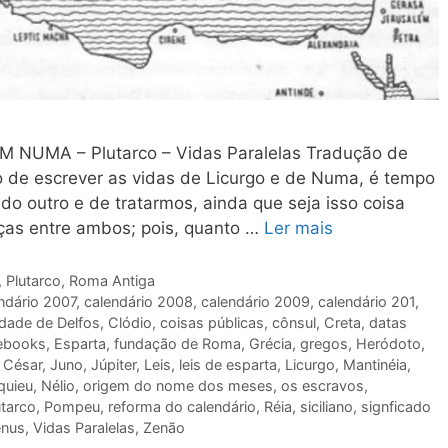
MA – Plutarco – Vidas Paralelas Tradução de
 de escrever as vidas de Licurgo e de Numa, é tempo
do outro e de tratarmos, ainda que seja isso coisa
enças entre ambos; pois, quanto …
Ler mais
,
Plutarco
,
Roma Antiga
ndário 2007
,
calendário 2008
,
calendário 2009
,
calendário 201
,
idade de Delfos
,
Clódio
,
coisas públicas
,
cônsul
,
Creta
,
datas
ebooks
,
Esparta
,
fundação de Roma
,
Grécia
,
gregos
,
Heródoto
,
o César
,
Juno
,
Júpiter
,
Leis
,
leis de esparta
,
Licurgo
,
Mantinéia
,
quieu
,
Nélio
,
origem do nome dos meses
,
os escravos
,
utarco
,
Pompeu
,
reforma do calendário
,
Réia
,
siciliano
,
signficado
ênus
,
Vidas Paralelas
,
Zenão