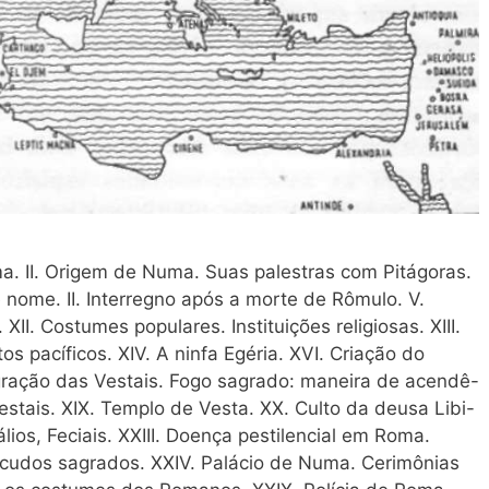
ma. II. Origem de Numa. Suas palestras com Pitágoras.
e nome. II. Interregno após a morte de Rômulo. V.
 XII. Costumes populares. Instituições religiosas. XIII.
s pacíficos. XIV. A ninfa Egéria. XVI. Criação do
agração das Vestais. Fogo sagrado: maneira de acendê-
 Vestais. XIX. Templo de Vesta. XX. Culto da deusa Libi-
álios, Feciais. XXIII. Doença pestilencial em Roma.
scudos sagrados. XXIV. Palácio de Numa. Cerimônias