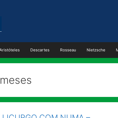
Aristóteles
Descartes
Rosseau
Nietzsche
 meses
 LICURGO COM NUMA –