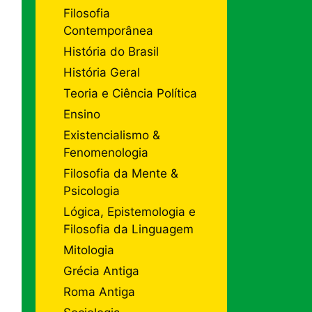
Filosofia
Contemporânea
História do Brasil
História Geral
Teoria e Ciência Política
Ensino
Existencialismo &
Fenomenologia
Filosofia da Mente &
Psicologia
Lógica, Epistemologia e
Filosofia da Linguagem
Mitologia
Grécia Antiga
Roma Antiga