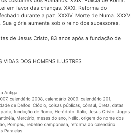
re os costumes dos Romanos. XXIX. Polícia de Roma.
 Lei em favor das crianças. XXXI. Reforma do
, fechado durante a paz. XXXIV. Morte de Numa. XXXV.
. Sua glória aumenta sob o reino dos sucessores.
tes de Jesus Cristo, 83 anos após a fundação de
S VIDAS DOS HOMENS ILUSTRES
a Antiga
2007
,
calendário 2008
,
calendário 2009
,
calendário 201
,
idade de Delfos
,
Clódio
,
coisas públicas
,
cônsul
,
Creta
,
datas
parta
,
fundação de Roma
,
Heródoto
,
Itália
,
Jesus Cristo
,
Jogos
ntinéia
,
Mercúrio
,
meses do ano
,
Nélio
,
origem do nome dos
tão
,
Pompeu
,
rebelião camponesa
,
reforma do calendário
,
s Paralelas