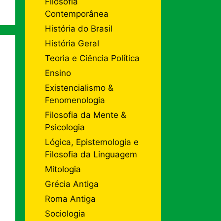
Filosofia
Contemporânea
História do Brasil
História Geral
Teoria e Ciência Política
Ensino
Existencialismo &
Fenomenologia
Filosofia da Mente &
Psicologia
Lógica, Epistemologia e
Filosofia da Linguagem
Mitologia
Grécia Antiga
Roma Antiga
Sociologia