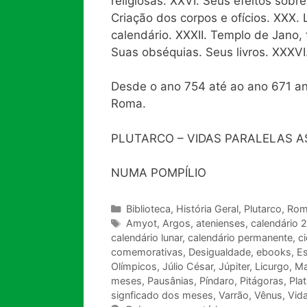
religiosas. XXVI. Seus efeitos sob
Criação dos corpos e ofícios. XXX.
calendário. XXXII. Templo de Jano
Suas obséquias. Seus livros. XXXVI
Desde o ano 754 até ao ano 671 an
Roma.
PLUTARCO – VIDAS PARALELAS A
NUMA POMPÍLIO
Categorias
Biblioteca
,
História Geral
,
Plutarco
,
Rom
Tags
Amyot
,
Argos
,
atenienses
,
calendário 
calendário lunar
,
calendário permanente
,
c
comemorativas
,
Desigualdade
,
ebooks
,
Es
Olímpicos
,
Júlio César
,
Júpiter
,
Licurgo
,
Ma
meses
,
Pausânias
,
Píndaro
,
Pitágoras
,
Pla
signficado dos meses
,
Varrão
,
Vênus
,
Vida