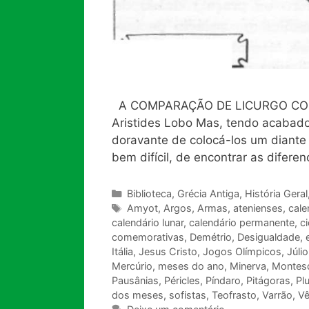
A COMPARAÇÃO DE LICURGO COM NU
Aristides Lobo Mas, tendo acabado
doravante de colocá-los um diante 
bem difícil, de encontrar as difer
Categorias
Biblioteca
,
Grécia Antiga
,
História Geral
Tags
Amyot
,
Argos
,
Armas
,
atenienses
,
cale
calendário lunar
,
calendário permanente
,
c
comemorativas
,
Demétrio
,
Desigualdade
,
Itália
,
Jesus Cristo
,
Jogos Olímpicos
,
Júli
Mercúrio
,
meses do ano
,
Minerva
,
Montes
Pausânias
,
Péricles
,
Píndaro
,
Pitágoras
,
Pl
dos meses
,
sofistas
,
Teofrasto
,
Varrão
,
V