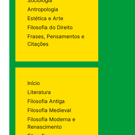
Sociologia
Antropologia
Estética e Arte
Filosofia do Direito
Frases, Pensamentos e
Citações
Início
Literatura
Filosofia Antiga
Filosofia Medieval
Filosofia Moderna e
Renascimento