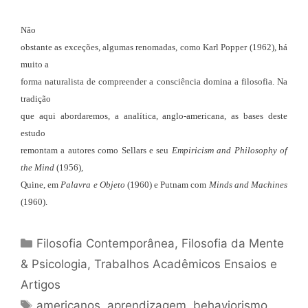
Não
obstante as exceções, algumas renomadas, como Karl Popper (1962), há
muito a
forma naturalista de compreender a consciência domina a filosofia. Na
tradição
que aqui abordaremos, a analítica, anglo-americana, as bases deste
estudo
remontam a autores como Sellars e seu
Empiricism and Philosophy of
the Mind
(1956),
Quine, em
Palavra e Objeto
(1960) e Putnam com
Minds and Machines
(1960).
Categorias
Filosofia Contemporânea
,
Filosofia da Mente
& Psicologia
,
Trabalhos Acadêmicos Ensaios e
Artigos
Tags
americanos
,
aprendizagem
,
behaviorismo
,