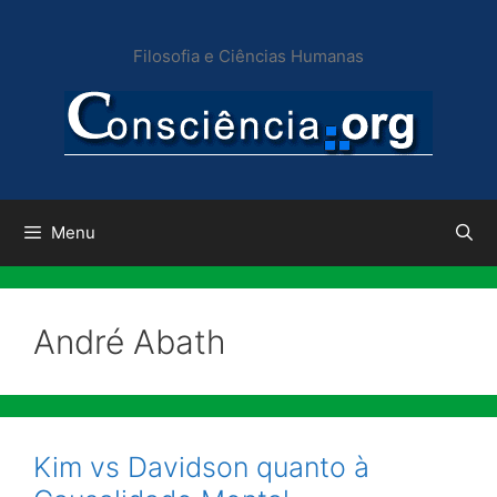
Pular
para
Filosofia e Ciências Humanas
o
conteúdo
Menu
André Abath
Kim vs Davidson quanto à