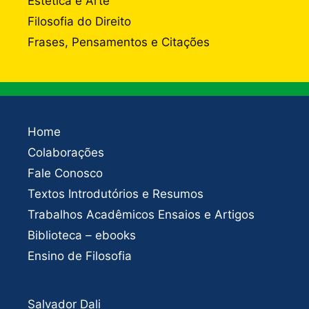
Estética e Arte
Filosofia do Direito
Frases, Pensamentos e Citações
Home
Colaborações
Fale Conosco
Textos Introdutórios e Resumos
Trabalhos Acadêmicos Ensaios e Artigos
Biblioteca – ebooks
Ensino de Filosofia
Salvador Dali