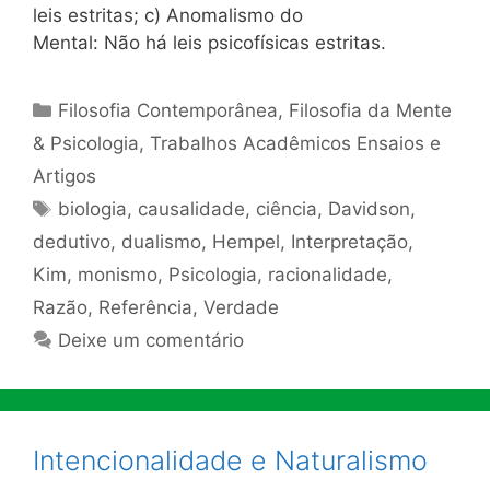
leis estritas; c) Anomalismo do
Mental: Não há leis psicofísicas estritas.
Categorias
Filosofia Contemporânea
,
Filosofia da Mente
& Psicologia
,
Trabalhos Acadêmicos Ensaios e
Artigos
Tags
biologia
,
causalidade
,
ciência
,
Davidson
,
dedutivo
,
dualismo
,
Hempel
,
Interpretação
,
Kim
,
monismo
,
Psicologia
,
racionalidade
,
Razão
,
Referência
,
Verdade
Deixe um comentário
Intencionalidade e Naturalismo