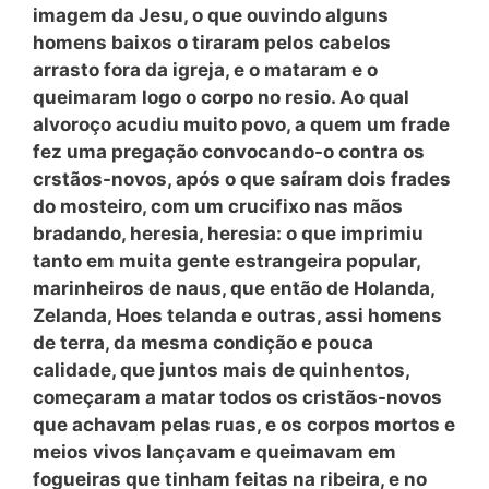
imagem da
Jesu,
o que ouvindo alguns
homens baixos o tiraram pelos cabelos
arrasto fora da igreja, e o mataram e o
queimaram logo o corpo no resio. Ao qual
alvoroço acudiu muito povo, a quem um frade
fez uma pregação convocando-o contra os
crstãos-novos, após o que saíram dois frades
do mosteiro, com um crucifixo nas mãos
bradando, heresia, heresia: o que imprimiu
tanto em muita gente estrangeira popular,
marinheiros de naus, que então de Holanda,
Zelanda, Hoes telanda e outras, assi homens
de terra, da mesma condição e pouca
calidade, que juntos mais de quinhentos,
começaram a matar todos os cristãos-novos
que achavam pelas ruas, e os corpos mortos e
meios vivos lançavam e queimavam em
fogueiras que tinham feitas na ribeira, e no