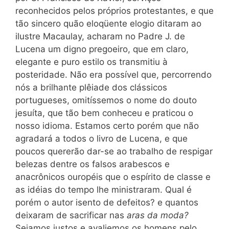
reconhecidos pelos próprios protestantes, e que
tão sincero quão eloqüente elogio ditaram ao
ilustre Macaulay, acharam no Padre J. de
Lucena um digno pregoeiro, que em claro,
elegante e puro estilo os transmitiu à
posteridade. Não era possível que, percorrendo
nós a brilhante plêiade dos clássicos
portugueses, omitíssemos o nome do douto
jesuíta, que tão bem conheceu e praticou o
nosso idioma. Estamos certo porém que não
agradará a todos o livro de Lucena, e que
poucos quererão dar-se ao trabalho de respigar
belezas dentre os falsos arabescos e
anacrônicos ouropéis que o espírito de classe e
as idéias do tempo lhe ministraram. Qual é
porém o autor isento de defeitos? e quantos
deixaram de sacrificar nas
aras da moda?
Sejamos justos e avaliemos os homens pelo