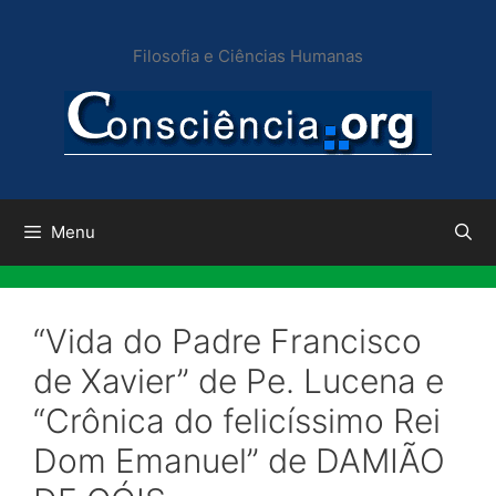
Pular
para
Filosofia e Ciências Humanas
o
conteúdo
Menu
“Vida do Padre Francisco
de Xavier” de Pe. Lucena e
“Crônica do felicíssimo Rei
Dom Emanuel” de DAMIÃO