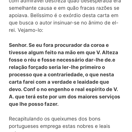
com admirável destreza quão desesperada era
semelhante causa e em quão fracas razões se
apoiava. Belíssimo é o exórdio desta carta em
que busca o autor insinuar-se no ânimo de el-
rei. Vejamo-lo:
Senhor. Se eu fora procurador da coroa e
tivesse algum feito na mão em que V. Alteza
fosse o réu e fosse necessário dar-lhe de.e
relação forçado seria ler-lhe primeiro o
processo que a contrariedade, o que nesta
carta farei com a verdade e leaidade que
devo. Conf o no engenho e real espírito de V.
A. que terá este por um dos maiores serviços
que lhe posso fazer.
Recapitulando os queixumes dos bons
portugueses emprega estas nobres e leais