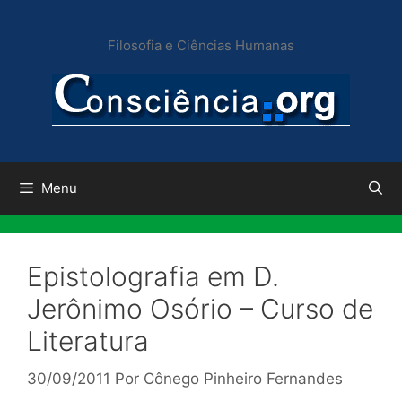
Pular
para
Filosofia e Ciências Humanas
o
conteúdo
Menu
Epistolografia em D.
Jerônimo Osório – Curso de
Literatura
30/09/2011
Por
Cônego Pinheiro Fernandes