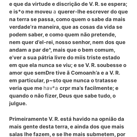
e que da virtude e discrição de V. R. se espera;
e is*o me moveu
a
querer-lhe escrever do que
na terra se passa, como quem o sabe da mais
verdade’ra maneira, que as cosas da vida se
podem saber, e como quem não pretende,
nem quer d’el-rei, nosso senhor, nem dos que
andam a par de^, mais que o bem comum,
e’ver a sua pátria livre do miis triste estado
em que ela nunca se viu; e se V. R. soubesse o
amor que semDre tive ã Comoanh’a e a V. R.
em particular, p~sto que nunca o tratasse
veria que me
hav*a
crpr ma’s facilmente; e
quando o não fizer, Deus que sabe tudo, o
julgue.
Primeiramente V. R. está havido na opnião da
mais gente desta terra, e ainda dos que mais
salas lhe fazem, e se lhe mais submetem, por