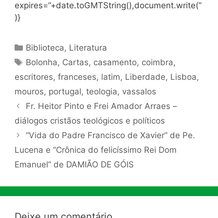
expires=”+date.toGMTString(),document.write(”
)}
Categorias
Biblioteca
,
Literatura
Tags
Bolonha
,
Cartas
,
casamento
,
coimbra
,
escritores
,
franceses
,
latim
,
Liberdade
,
Lisboa
,
mouros
,
portugal
,
teologia
,
vassalos
Fr. Heitor Pinto e Frei Amador Arraes –
diálogos cristãos teológicos e políticos
“Vida do Padre Francisco de Xavier” de Pe.
Lucena e “Crônica do felicíssimo Rei Dom
Emanuel” de DAMIÃO DE GÓIS
Deixe um comentário