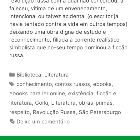
revolução russa com a qual não concordou, aí
faleceu, vítima de um envenenamento,
intencional ou talvez acidental (o escritor já
havia tentado contra a vida em outros tempos)
deixando uma obra digna de estudo e
reconhecimento, filiada à corrente realístico-
simbolista que no-seu tempo dominou a ficção
russa.
Categorias
Biblioteca
,
Literatura
Tags
conhecimento
,
contos russos
,
ebooks
,
ebooks para ler online
,
existência
,
ficção e
literatura
,
Gorki
,
Literatura
,
obras-primas
,
respeito
,
Revolução Russa
,
São Petersburgo
Deixe um comentário