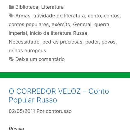
Categorias
Biblioteca
,
Literatura
Tags
Armas
,
atividade de literatura
,
conto
,
contos
,
contos populares
,
exército
,
General
,
guerra
,
imperial
,
início da literatura Russa
,
Necessidade
,
pedras preciosas
,
poder
,
povos
,
reinos europeus
Deixe um comentário
O CORREDOR VELOZ – Conto
Popular Russo
02/05/2011
Por
contorusso
Rússia