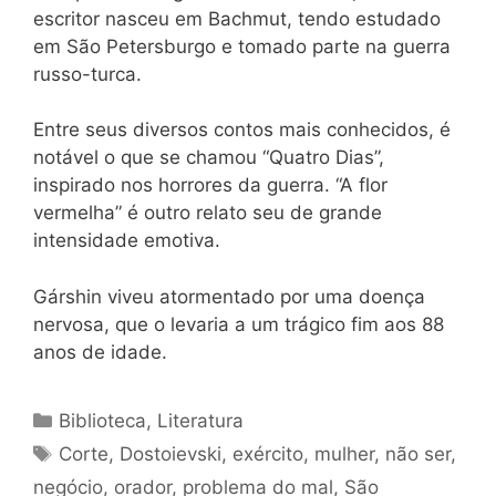
escritor nasceu em Bachmut, tendo estudado
em São Petersburgo e tomado parte na guerra
russo-turca.
Entre seus diversos contos mais conhecidos, é
notável o que se chamou “Quatro Dias”,
inspirado nos horrores da guerra. “A flor
vermelha” é outro relato seu de grande
intensidade emotiva.
Gárshin viveu atormentado por uma doença
nervosa, que o levaria a um trágico fim aos 88
anos de idade.
Categorias
Biblioteca
,
Literatura
Tags
Corte
,
Dostoievski
,
exército
,
mulher
,
não ser
,
negócio
,
orador
,
problema do mal
,
São