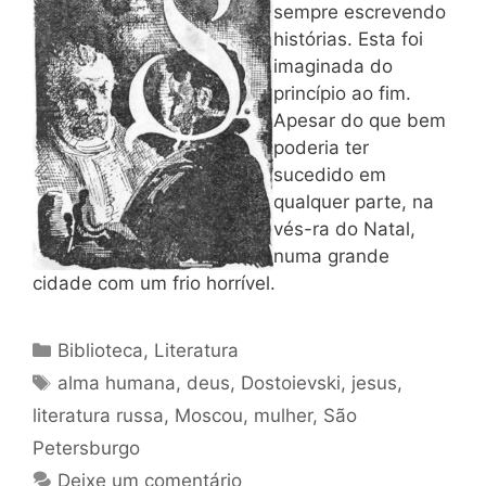
sempre escrevendo
histórias. Esta foi
imaginada do
princípio ao fim.
Apesar do que bem
poderia ter
sucedido em
qualquer parte, na
vés-ra do Natal,
numa grande
cidade com um frio horrível.
Categorias
Biblioteca
,
Literatura
Tags
alma humana
,
deus
,
Dostoievski
,
jesus
,
literatura russa
,
Moscou
,
mulher
,
São
Petersburgo
Deixe um comentário