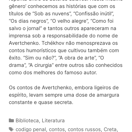
gênero’ conhecemos as histórias que com os
títulos de “Sob as nuvens”, “Confissão inútil”,
“Os dias negros”, “O velho alegre”, “Como foi
salvo o jornal” e tantos outros apareceram na
imprensa sob a responsabilidade do nome de
Avertchenko. Tchékhov não menosprezava os
contos humorísticos que cultivou também com
êxito. “Sim ou não?”, “A obra de arte”, “O
drama”, “A cirurgia” entre outros são conhecidos
como dos melhores do famoso autor.
Os contos de Avertchenko, embora ligeiros de
espírito, levam sempre uma dose de amargura
constante e quase secreta.
Categorias
Biblioteca
,
Literatura
Tags
codigo penal
,
contos
,
contos russos
,
Creta
,