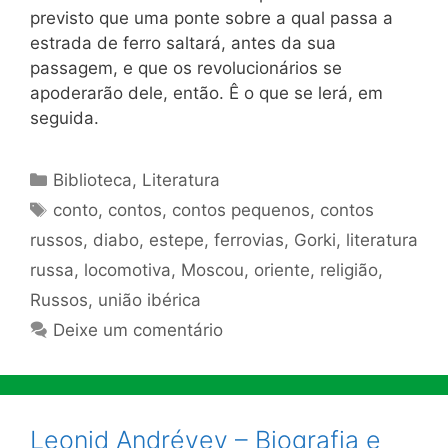
previsto que uma ponte sobre a qual passa a
estrada de ferro saltará, antes da sua
passagem, e que os revolucionários se
apoderarão dele, então. Ê o que se lerá, em
seguida.
Categorias
Biblioteca
,
Literatura
Tags
conto
,
contos
,
contos pequenos
,
contos
russos
,
diabo
,
estepe
,
ferrovias
,
Gorki
,
literatura
russa
,
locomotiva
,
Moscou
,
oriente
,
religião
,
Russos
,
união ibérica
Deixe um comentário
Leonid Andréyev – Biografia e