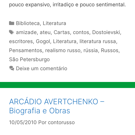
pouco expansivo, irritadiço e pouco sentimental.
Categorias
Biblioteca
,
Literatura
Tags
amizade
,
ateu
,
Cartas
,
contos
,
Dostoievski
,
escritores
,
Gogol
,
Literatura
,
literatura russa
,
Pensamentos
,
realismo russo
,
rússia
,
Russos
,
São Petersburgo
Deixe um comentário
ARCÁDIO AVERTCHENKO –
Biografia e Obras
10/05/2010
Por
contorusso