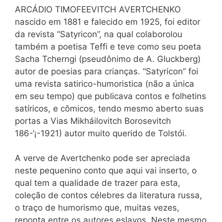
ARCÁDIO TIMOFEEVITCH AVERTCHENKO
nascido em 1881 e falecido em 1925, foi editor
da revista “Satyricon”, na qual colaborolou
também a poetisa Teffi e teve como seu poeta
Sacha Tcherngi (pseudônimo de A. Gluckberg)
autor de poesias para crianças. “Satyricon” foi
uma revista satirico-humoristica (não a única
em seu tempo) que publicava contos e folhetins
satíricos, e cômicos, tendo mesmo aberto suas
portas a Vias Mikháilovitch Borosevitch
186-‘¡-1921) autor muito querido de Tolstói.
A verve de Avertchenko pode ser apreciada
neste pequenino conto que aqui vai inserto, o
qual tem a qualidade de trazer para esta,
coleção de contos célebres da literatura russa,
o traço de humorismo que, muitas vezes,
reponta entre os autores eslavos. Neste mesmo