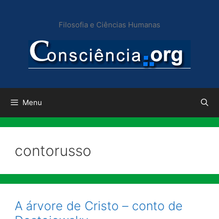
Pular
para
Filosofia e Ciências Humanas
o
conteúdo
Menu
contorusso
A árvore de Cristo – conto de