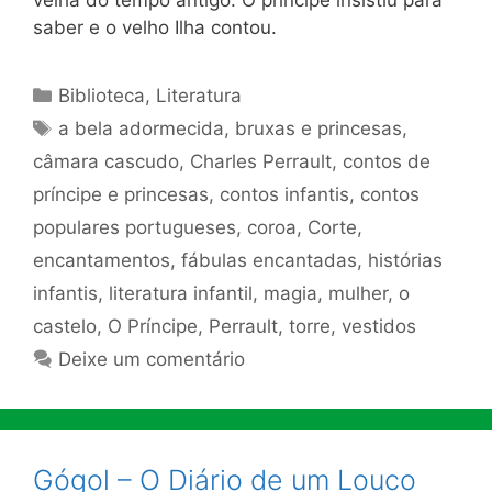
saber e o velho Ilha contou.
Categorias
Biblioteca
,
Literatura
Tags
a bela adormecida
,
bruxas e princesas
,
câmara cascudo
,
Charles Perrault
,
contos de
príncipe e princesas
,
contos infantis
,
contos
populares portugueses
,
coroa
,
Corte
,
encantamentos
,
fábulas encantadas
,
histórias
infantis
,
literatura infantil
,
magia
,
mulher
,
o
castelo
,
O Príncipe
,
Perrault
,
torre
,
vestidos
Deixe um comentário
Gógol – O Diário de um Louco