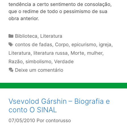
tendência a certo sentimento de consolação,
que o redime de todo o pessimismo de sua
obra anterior.
Categorias
Biblioteca
,
Literatura
Tags
contos de fadas
,
Corpo
,
epicurismo
,
igreja
,
Literatura
,
literatura russa
,
Morte
,
mulher
,
Razão
,
simbolismo
,
Verdade
Deixe um comentário
Vsevolod Gárshin – Biografia e
conto O SINAL
07/05/2010
Por
contorusso