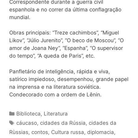
Correspondente durante a guerra civil
espanhola e no correr da última conflagração
mundial.
Obras principais: “Treze cachimbos”, “Miguel
Likov”, “Júlio Jurenito”, “O beco de Moscou”, “O
amor de Joana Ney”, “Espanha”, “O supervisor
do tempo”, “A queda de Paris”, etc.
Panfletário de inteligência, rápida e viva,
satírico impiedoso, desempenhou, grande papel
na imprensa e na literatura soviética.
Condecorado com a ordem de Lênin.
Categorias
Biblioteca
,
Literatura
Tags
cáucaso
,
cidades da Rússia
,
cidades da
Rùssias
,
contos
,
Cultura russa
,
diplomacia
,