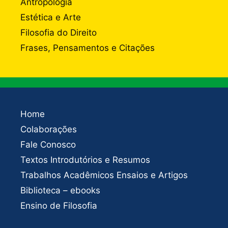
Antropologia
Estética e Arte
Filosofia do Direito
Frases, Pensamentos e Citações
Home
Colaborações
Fale Conosco
Textos Introdutórios e Resumos
Trabalhos Acadêmicos Ensaios e Artigos
Biblioteca – ebooks
Ensino de Filosofia