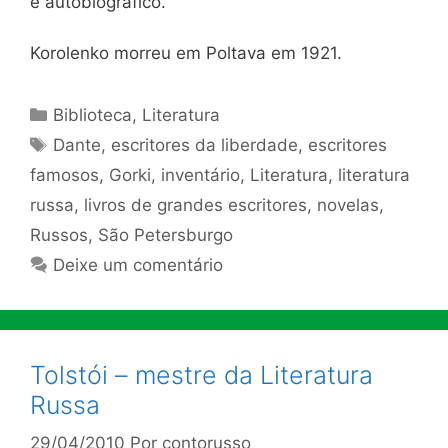
é autobiográfico.
Korolenko morreu em Poltava em 1921.
Categorias
Biblioteca
,
Literatura
Tags
Dante
,
escritores da liberdade
,
escritores
famosos
,
Gorki
,
inventário
,
Literatura
,
literatura
russa
,
livros de grandes escritores
,
novelas
,
Russos
,
São Petersburgo
Deixe um comentário
Tolstói – mestre da Literatura
Russa
29/04/2010
Por
contorusso