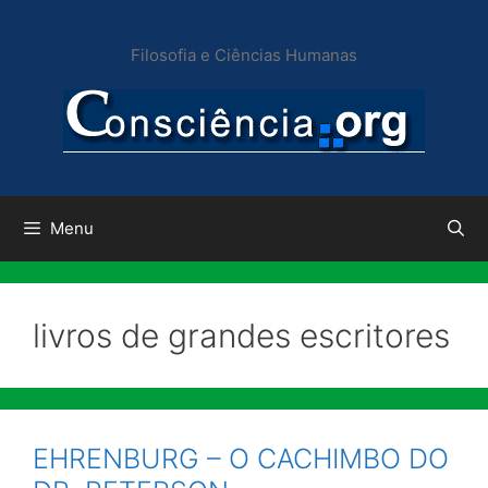
Pular
para
Filosofia e Ciências Humanas
o
conteúdo
Menu
livros de grandes escritores
EHRENBURG – O CACHIMBO DO