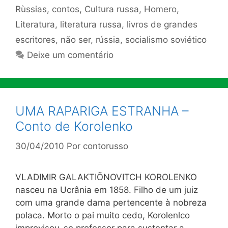
Rùssias
,
contos
,
Cultura russa
,
Homero
,
Literatura
,
literatura russa
,
livros de grandes
escritores
,
não ser
,
rússia
,
socialismo soviético
Deixe um comentário
UMA RAPARIGA ESTRANHA –
Conto de Korolenko
30/04/2010
Por
contorusso
VLADIMIR GALAKTIÕNOVITCH KOROLENKO
nasceu na Ucrânia em 1858. Filho de um juiz
com uma grande dama pertencente à nobreza
polaca. Morto o pai muito cedo, Korolenlco
improvisou-se professor para sustentar a