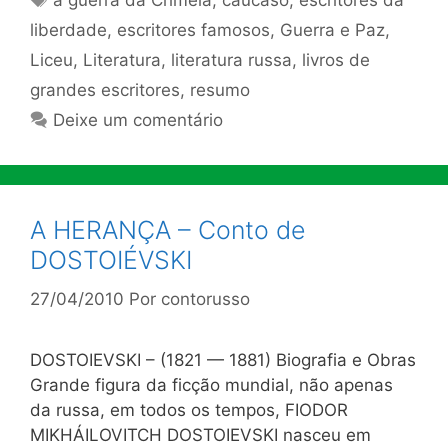
a guerra da Criméia
,
cáucaso
,
escritores da
liberdade
,
escritores famosos
,
Guerra e Paz
,
Liceu
,
Literatura
,
literatura russa
,
livros de
grandes escritores
,
resumo
Deixe um comentário
A HERANÇA – Conto de
DOSTOIÉVSKI
27/04/2010
Por
contorusso
DOSTOIEVSKI – (1821 — 1881) Biografia e Obras
Grande figura da ficção mundial, não apenas
da russa, em todos os tempos, FIODOR
MIKHÁILOVITCH DOSTOIEVSKI nasceu em