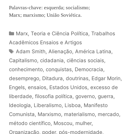
Palavras-chave:
esquerda; socialismo;
Marx; marxismo; União Soviética.
Categorias
Marx
,
Teoria e Ciência Política
,
Trabalhos
Acadêmicos Ensaios e Artigos
Tags
Adam Smith
,
Alienação
,
América Latina
,
Capitalismo
,
cidadania
,
ciências sociais
,
conhecimento
,
conquistas
,
Democracia
,
desemprego
,
Ditadura
,
doutrinas
,
Edgar Morin
,
Engels
,
ensaios
,
Estados Unidos
,
excesso de
liberdade
,
filosofia política
,
governo
,
guerra
,
Ideologia
,
Liberalismo
,
Lisboa
,
Manifesto
Comunista
,
Marxismo
,
materialismo
,
mercado
,
método científico
,
Moscou
,
mulher
,
Organização
,
poder
,
pós-modernidade
,