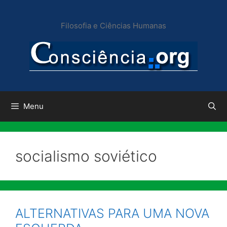
Pular
para
Filosofia e Ciências Humanas
o
conteúdo
Menu
socialismo soviético
ALTERNATIVAS PARA UMA NOVA