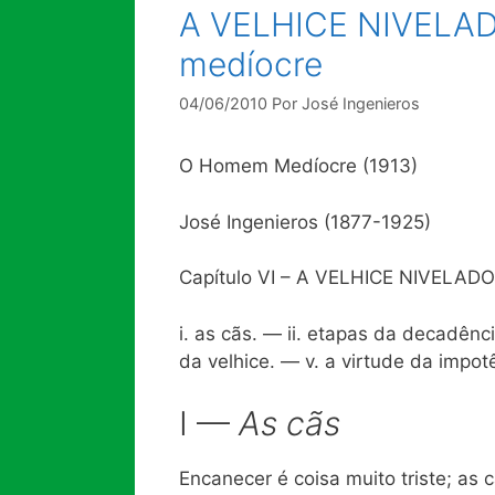
A VELHICE NIVELA
medíocre
04/06/2010
Por
José Ingenieros
O Homem Medíocre (1913)
José Ingenieros (1877-1925)
Capítulo VI – A VELHICE NIVELAD
i. as cãs. — ii. etapas da decadênci
da velhice. — v. a virtude da impot
I —
As cãs
Encanecer é coisa muito triste; as