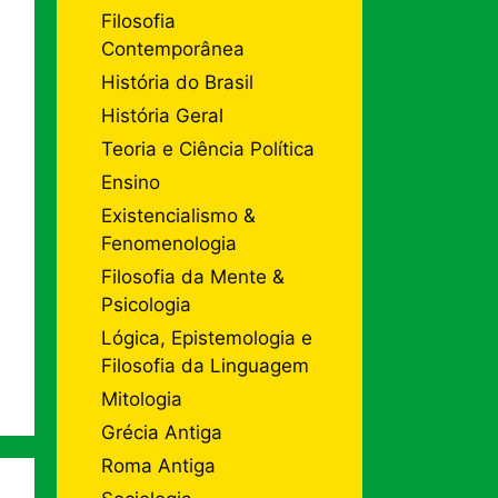
Filosofia
Contemporânea
História do Brasil
História Geral
Teoria e Ciência Política
Ensino
Existencialismo &
Fenomenologia
Filosofia da Mente &
Psicologia
Lógica, Epistemologia e
Filosofia da Linguagem
Mitologia
Grécia Antiga
Roma Antiga