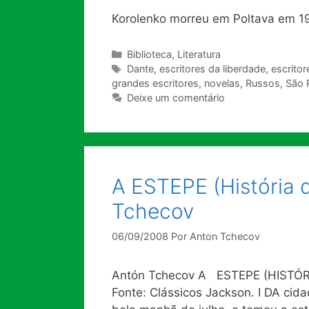
Korolenko morreu em Poltava em 19
Categorias
Biblioteca
,
Literatura
Tags
Dante
,
escritores da liberdade
,
escrito
grandes escritores
,
novelas
,
Russos
,
São 
Deixe um comentário
A ESTEPE (História 
Tchecov
06/09/2008
Por
Anton Tchecov
Antón Tchecov A ESTEPE (HISTÓR
Fonte: Clássicos Jackson. I DA cid