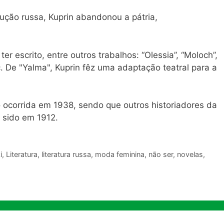
ução russa, Kuprin abandonou a pátria,
r escrito, entre outros trabalhos: “Olessia”, “Moloch”,
tc. De "Yalma", Kuprin fêz uma adaptação teatral para a
 ocorrida em 1938, sendo que outros historiadores da
 sido em 1912.
i
,
Literatura
,
literatura russa
,
moda feminina
,
não ser
,
novelas
,