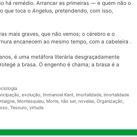
ão há remédio. Arrancar as primeiras — e quem não o
no que toca o
Angelus,
pretendendo, com isso,
ras mais graves, que não vemos; o cérebro e o
 ternura encanecem ao mesmo tempo, com a cabeleira .
 anos, é uma metáfora literária desgraçadamente
protege a brasa. O engenho é chama; a brasa é a
ciologia
ncipação
,
evolução
,
Immanoel Kant
,
imortalidade
,
imortalidade
ntaigne
,
Montesquieu
,
Morte
,
não ser
,
novelas
,
Organização
,
voso
,
Tesouro
,
virtude