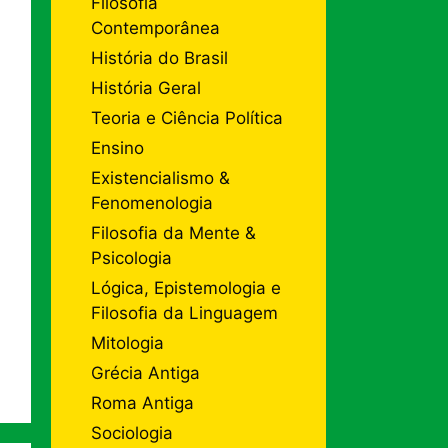
Filosofia
Contemporânea
História do Brasil
História Geral
Teoria e Ciência Política
Ensino
Existencialismo &
Fenomenologia
Filosofia da Mente &
Psicologia
Lógica, Epistemologia e
Filosofia da Linguagem
Mitologia
Grécia Antiga
Roma Antiga
Sociologia