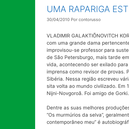
UMA RAPARIGA ESTR
30/04/2010
Por
contorusso
VLADIMIR GALAKTIÕNOVITCH KOROL
com uma grande dama pertencente à
improvisou-se professor para susten
de São Petersburgo, mais tarde e
vida, acontecendo ser exilado para
imprensa como revisor de provas. 
Sibéria. Nessa região escreveu vár
sita volta ao mundo civilizado. Em 
Nijni-Novgoroã. Foi amigo de Gorki.
Dentre as suas melhores produções
“Os murmúrios da selva”, geralment
contemporâneo meu” é autobiográf