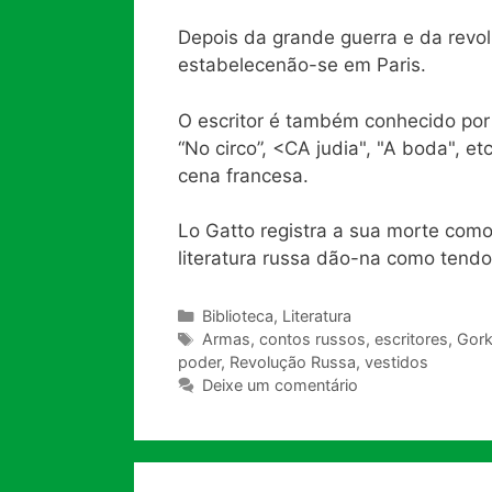
Depois da grande guerra e da revol
estabelecenão-se em Paris.
O escritor é também conhecido por te
“No circo”, <CA judia", "A boda", e
cena francesa.
Lo Gatto registra a sua morte como
literatura russa dão-na como tendo
Categorias
Biblioteca
,
Literatura
Tags
Armas
,
contos russos
,
escritores
,
Gork
poder
,
Revolução Russa
,
vestidos
Deixe um comentário