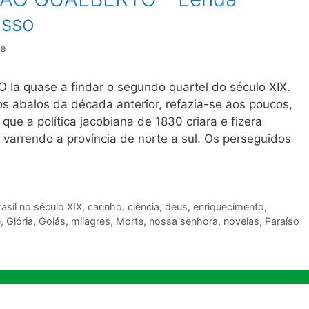
osso
re
 quase a findar o segundo quartel do século XIX.
s abalos da década anterior, refazia-se aos poucos,
ue a política jacobiana de 1830 criara e fizera
varrendo a província de norte a sul. Os perseguidos
rasil no século XIX
,
carinho
,
ciência
,
deus
,
enriquecimento
,
e
,
Glória
,
Goiás
,
milagres
,
Morte
,
nossa senhora
,
novelas
,
Paraíso