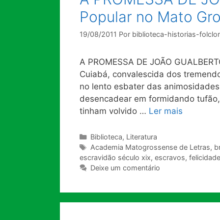
Popular no Mato Gr
19/08/2011
Por
biblioteca-historias-folclo
A PROMESSA DE JOÃO GUALBERTO Ia
Cuiabá, convalescida dos tremendo
no lento esbater das animosidades q
desencadear em formidando tufão, 
tinham volvido …
Ler mais
Categorias
Biblioteca
,
Literatura
Tags
Academia Matogrossense de Letras
,
b
escravidão século xix
,
escravos
,
felicidad
Deixe um comentário