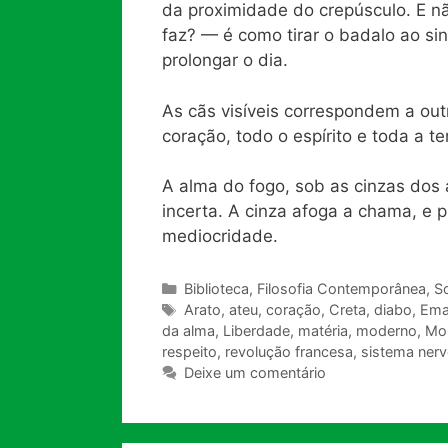
da proximidade do crepúsculo. E n
faz? — é como tirar o badalo ao si
prolongar o dia.
As cãs visíveis correspondem a out
coração, todo o espírito e toda a
A alma do fogo, sob as cinzas dos
incerta. A cinza afoga a chama, e 
mediocridade.
Categorias
Biblioteca
,
Filosofia Contemporânea
,
So
Tags
Arato
,
ateu
,
coração
,
Creta
,
diabo
,
Ema
da alma
,
Liberdade
,
matéria
,
moderno
,
Mo
respeito
,
revolução francesa
,
sistema ner
Deixe um comentário