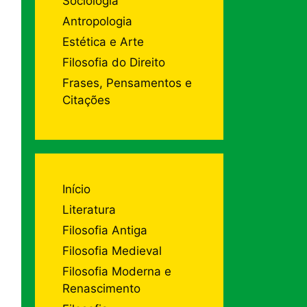
Sociologia
Antropologia
Estética e Arte
Filosofia do Direito
Frases, Pensamentos e
Citações
Início
Literatura
Filosofia Antiga
Filosofia Medieval
Filosofia Moderna e
Renascimento