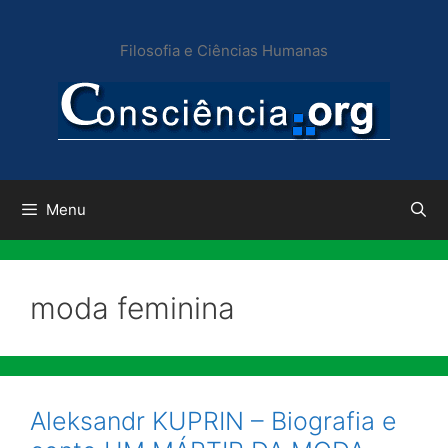
Pular
para
Filosofia e Ciências Humanas
o
conteúdo
Menu
moda feminina
Aleksandr KUPRIN – Biografia e