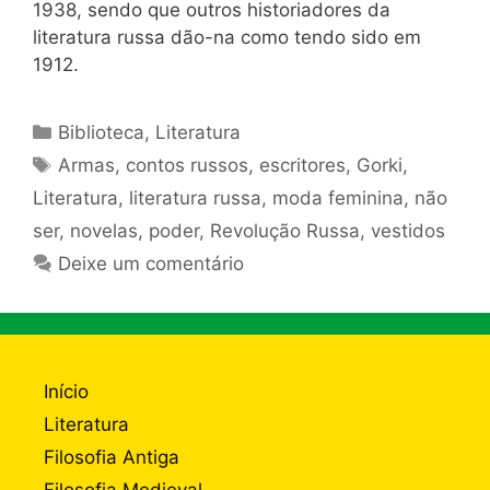
1938, sendo que outros historiadores da
literatura russa dão-na como tendo sido em
1912.
Categorias
Biblioteca
,
Literatura
Tags
Armas
,
contos russos
,
escritores
,
Gorki
,
Literatura
,
literatura russa
,
moda feminina
,
não
ser
,
novelas
,
poder
,
Revolução Russa
,
vestidos
Deixe um comentário
Início
Literatura
Filosofia Antiga
Filosofia Medieval