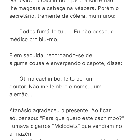
Ivanovitch o cachimbo, que por sorte não
lhe magoara a cabeça na véspera. Porém o
secretário, tremente de cólera, murmurou:
— Podes fumá-lo tu… Eu não posso, o
médico proibiu-mo.
E em seguida, recordando-se de
alguma cousa e envergando o capote, disse:
— Ótimo cachimbo, feito por um
doutor. Não me lembro o nome… um
alemão…
Atanásio agradeceu o presente. Ao ficar
só, pensou: "Para que quero este cachimbo?"
Fumava cigarros "Molodetz" que vendiam no
armazém