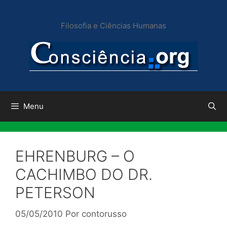
Pular
para
Filosofia e Ciências Humanas
o
conteúdo
Menu
EHRENBURG – O
CACHIMBO DO DR.
PETERSON
05/05/2010
Por
contorusso