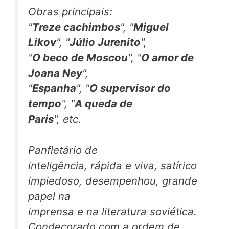
Obras principais:
"
Treze cachimbos
", "
Miguel
Likov
", "
Júlio Jurenito
",
"
O beco de Moscou
", "
O amor de
Joana Ney
",
"
Espanha
", "
O supervisor do
tempo
", "
A queda de
Paris
", etc.
Panfletário de
inteligência, rápida e viva, satírico
impiedoso, desempenhou, grande
papel na
imprensa e na literatura soviética.
Condecorado com a ordem de