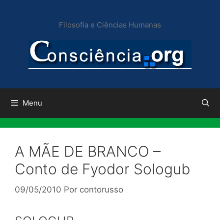
Pular
para
Filosofia e Ciências Humanas
o
conteúdo
Menu
A MÃE DE BRANCO –
Conto de Fyodor Sologub
09/05/2010
Por
contorusso