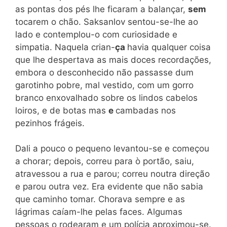
as pontas dos pés lhe ficaram a balançar,
sem
tocarem o chão. Saksanlov sentou-se-lhe ao
lado e contemplou-o com curiosidade e
simpatia. Naquela crian-
ça
havia qualquer coisa
que lhe despertava as mais doces recordações,
embora o desconhecido não passasse dum
garotinho pobre, mal vestido, com um gorro
branco enxovalhado sobre os lindos cabelos
loiros, e de botas mas
e
cambadas nos
pezinhos frágeis.
Dali a pouco o pequeno levantou-se e começou
a chorar; depois, correu para ò portão, saiu,
atravessou a rua e parou; correu noutra direção
e parou outra vez. Era evidente que não sabia
que caminho tomar. Chorava sempre e as
lágrimas caíam-lhe pelas faces. Algumas
pessoas o rodearam e um polícia aproximou-se.