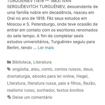
TURGUÊNIEV (1818 — 1883) IVAN
SERGUÊIEVITCH TURGUÊNIEV, descendente de
uma família nobre em decadência, nasceu em
Orei no ano de 1818. Fêz seus estudos em
Moscou e S. Petersburgo, onde teve ocasião de
entrar em contato com os escritores renomados
do sete tempo. A fim de completar sexis
estudos universitários, Turguêniev seguiu para
Berlim, tendo …
Ler mais
Categorias
Biblioteca
,
Literatura
Tags
angústia
,
ateu
,
conto
,
contos russos
,
deus
,
dramaturgia
,
ebooks para ler online
,
Hegel
,
Literatura
,
literatura russa
,
pais e filhos
,
Razão
,
realismo russo
,
sonhador
,
textos bonitos
Deixe um comentário