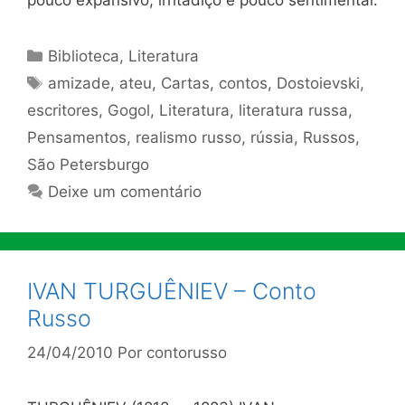
Categorias
Biblioteca
,
Literatura
Tags
amizade
,
ateu
,
Cartas
,
contos
,
Dostoievski
,
escritores
,
Gogol
,
Literatura
,
literatura russa
,
Pensamentos
,
realismo russo
,
rússia
,
Russos
,
São Petersburgo
Deixe um comentário
IVAN TURGUÊNIEV – Conto
Russo
24/04/2010
Por
contorusso