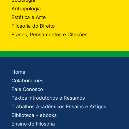
Sociologia
Antropologia
Estética e Arte
Filosofia do Direito
Frases, Pensamentos e Citações
Home
Colaborações
Fale Conosco
Textos Introdutórios e Resumos
Trabalhos Acadêmicos Ensaios e Artigos
Biblioteca – ebooks
Ensino de Filosofia