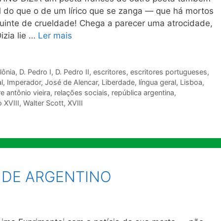
el do que o de um lírico que se zanga — que há mortos
quinte de crueldade! Chega a parecer uma atrocidade,
izia lie …
Ler mais
lônia
,
D. Pedro I
,
D. Pedro II
,
escritores
,
escritores portugueses
,
l
,
Imperador
,
José de Alencar
,
Liberdade
,
língua geral
,
Lisboa
,
e antônio vieira
,
relações sociais
,
república argentina
,
 XVIII
,
Walter Scott
,
XVIII
ANDE ARGENTINO