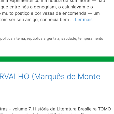
ma Exprimentei com a notícia da sua morte — não
 que entre nós o denegriam, o caluniavam e o
 muito postiço e por vezes de encomenda — um
a com ser seu amigo, conhecia bem …
Ler mais
,
política interna
,
república argentina
,
saudade
,
temperamento
RVALHO (Marquês de Monte
ras – volume 7. História da Literatura Brasileira TOMO