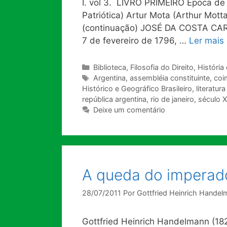
I. vol 3. LIVRO PRIMEIRO Época de 
Patriótica) Artur Mota (Arthur Mo
(continuação) JOSÉ DA COSTA CAR
7 de fevereiro de 1796, …
Ler mais
Categorias
Biblioteca
,
Filosofia do Direito
,
História 
Tags
Argentina
,
assembléia constituinte
,
coi
Histórico e Geográfico Brasileiro
,
literatura
república argentina
,
rio de janeiro
,
século X
Deixe um comentário
A queda do imperador
28/07/2011
Por
Gottfried Heinrich Hande
Gottfried Heinrich Handelmann (18