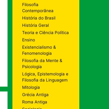
Filosofia
Contemporânea
História do Brasil
História Geral
Teoria e Ciência Política
Ensino
Existencialismo &
Fenomenologia
Filosofia da Mente &
Psicologia
Lógica, Epistemologia e
Filosofia da Linguagem
Mitologia
Grécia Antiga
Roma Antiga