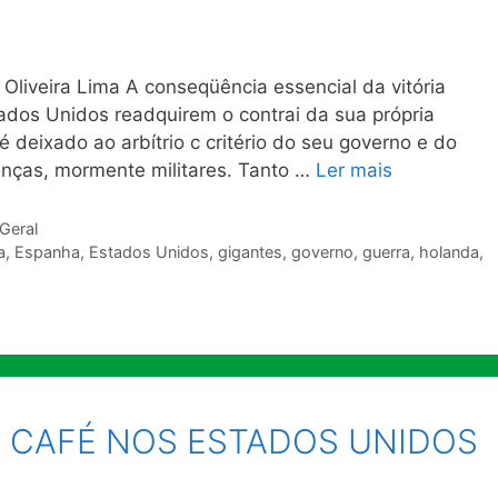
veira Lima A conseqüência essencial da vitória
ados Unidos readquirem o contrai da sua própria
é deixado ao arbítrio c critério do seu governo e do
anças, mormente militares. Tanto …
Ler mais
 Geral
a
,
Espanha
,
Estados Unidos
,
gigantes
,
governo
,
guerra
,
holanda
,
O CAFÉ NOS ESTADOS UNIDOS