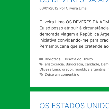
03/01/2012
Por
Oliveira Lima
Oliveira Lima OS DEVERES DA ADM
Eu só posso atribuir à circunstânc
demorada viagem à República Argent
iniciativa convidando-me para orad
Pernambucana que se pretende a
Categorias
Biblioteca
,
Filosofia do Direito
Tags
aristocracia
,
Burocracia
,
caridade
,
Demo
Oliveira Lima
,
orador
,
república argentina
,
Deixe um comentário
OS ESTADOS UNIDO