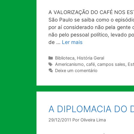
A VALORIZAÇÃO DO CAFÉ NOS ESTA
São Paulo se saiba como o episódio
por aí considerado não pela gente 
não pelo pessoal político, levado
de …
Ler mais
Categorias
Biblioteca
,
História Geral
Tags
Americanismo
,
café
,
campos sales
,
Es
Deixe um comentário
A DIPLOMACIA DO 
29/12/2011
Por
Oliveira Lima