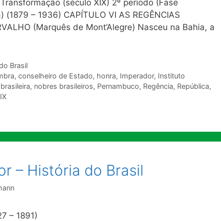
Transformação (século XIX) 2º período (Fase
tta) (1879 – 1936) CAPÍTULO VI AS REGÊNCIAS
VALHO (Marquês de Mont’Alegre) Nasceu na Bahia, a
do Brasil
mbra
,
conselheiro de Estado
,
honra
,
Imperador
,
Instituto
 brasileira
,
nobres brasileiros
,
Pernambuco
,
Regência
,
República
,
IX
 – História do Brasil
lmann
27 – 1891)