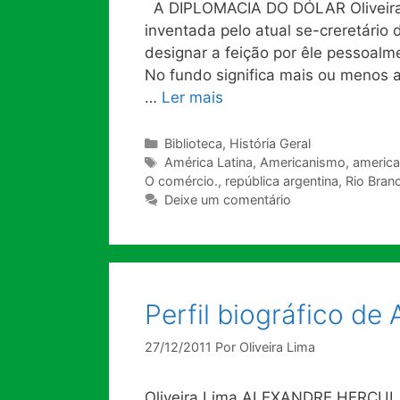
A DIPLOMACIA DO DÓLAR Oliveira 
inventada pelo atual se-creretário
designar a feição por êle pessoalme
No fundo significa mais ou menos aq
…
Ler mais
Categorias
Biblioteca
,
História Geral
Tags
América Latina
,
Americanismo
,
americ
O comércio.
,
república argentina
,
Rio Bran
Deixe um comentário
Perfil biográfico de
27/12/2011
Por
Oliveira Lima
Oliveira Lima ALEXANDRE HERCULA