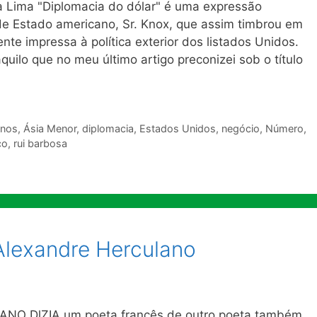
Lima "Diplomacia do dólar" é uma expressão
 de Estado americano, Sr. Knox, que assim timbrou em
nte impressa à política exterior dos listados Unidos.
uilo que no meu último artigo preconizei sob o título
anos
,
Ásia Menor
,
diplomacia
,
Estados Unidos
,
negócio
,
Número
,
co
,
rui barbosa
 Alexandre Herculano
NO DlZIA um poeta francês de outro poeta também