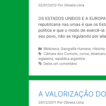
02/01/2012
Por
Oliveira Lima
OS ESTADOS UNIDOS E A EUROPA Oli
republicana nas urnas é que os Est
política e que o modo de exercê-la 
seu povo, não se regulando por ali
Categorias
Biblioteca
,
Geografia Humana
,
História
Tags
Câmara dos Comuns
,
coroa
,
dinamarc
inglaterra
,
república argentina
Deixe um comentário
A VALORIZAÇÃO D
29/12/2011
Por
Oliveira Lima