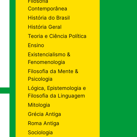
Filosofia
Contemporânea
História do Brasil
História Geral
Teoria e Ciência Política
Ensino
Existencialismo &
Fenomenologia
Filosofia da Mente &
Psicologia
Lógica, Epistemologia e
Filosofia da Linguagem
Mitologia
Grécia Antiga
Roma Antiga
Sociologia