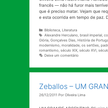
francês — não há furor mais terrív
que é preciso matar. Vejam que re
e esta ocorrida em tempo de paz. D
Categorias
Biblioteca
,
Literatura
Tags
Alexandre Herculano
,
brasil imperial
,
co
Glória
,
Gonçalves Dias
,
História de Portuga
modernismo
,
moralidade
,
os sertões
,
padr
romantismo
,
século XIX
,
século XVI
,
século
Deixe um comentário
Zeballos – UM GR
26/12/2011
Por
Oliveira Lima