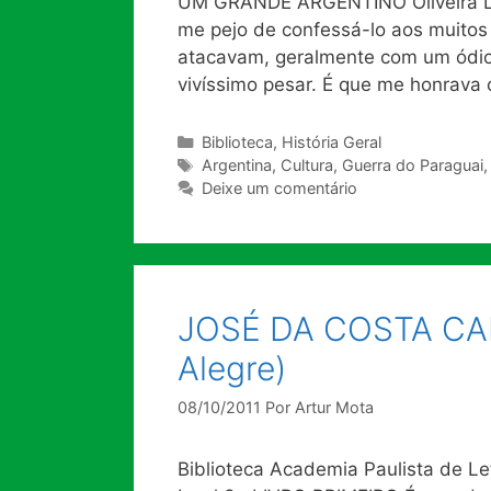
UM GRANDE ARGENTINO Oliveira Li
me pejo de confessá-lo aos muitos
atacavam, geralmente com um ódio
vivíssimo pesar. É que me honrav
Categorias
Biblioteca
,
História Geral
Tags
Argentina
,
Cultura
,
Guerra do Paraguai
Deixe um comentário
JOSÉ DA COSTA CA
Alegre)
08/10/2011
Por
Artur Mota
Biblioteca Academia Paulista de Let