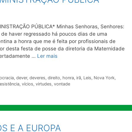
INISTRAÇÃO PÚBLICA* Minhas Senhoras, Senhores:
ia de haver regressado há poucos dias de uma
ina a honra que me é feita por profissionais de
or desta festa de posse da diretoria da Maternidade
certadamente …
Ler mais
cracia
,
dever
,
deveres
,
direito
,
honra
,
irã
,
Leis
,
Nova York
,
resistência
,
vícios
,
virtudes
,
vontade
S E A EUROPA