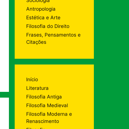
Sociologia
Antropologia
Estética e Arte
Filosofia do Direito
Frases, Pensamentos e
Citações
Início
Literatura
Filosofia Antiga
Filosofia Medieval
Filosofia Moderna e
Renascimento